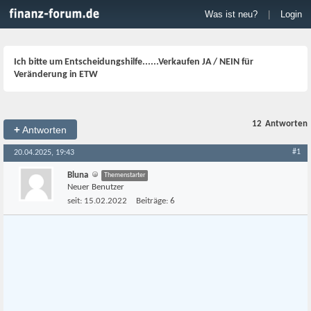
Was ist neu?
|
Login
Ich bitte um Entscheidungshilfe......Verkaufen JA / NEIN für
Veränderung in ETW
12
Antworten
+
Antworten
#1
20.04.2025, 19:43
Bluna
Themenstarter
Neuer Benutzer
seit:
15.02.2022
Beiträge:
6