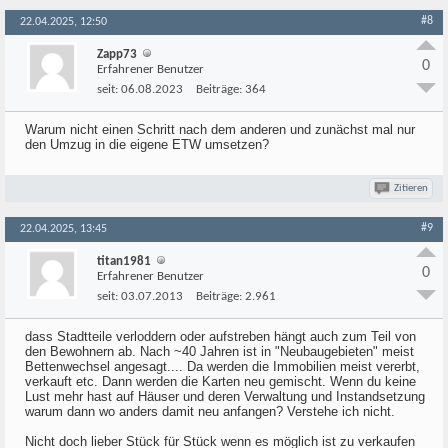
#8
22.04.2025, 12:50
Zapp73
0
Erfahrener Benutzer
seit:
06.08.2023
Beiträge:
364
Warum nicht einen Schritt nach dem anderen und zunächst mal nur
den Umzug in die eigene ETW umsetzen?
Zitieren
#9
22.04.2025, 13:45
titan1981
0
Erfahrener Benutzer
seit:
03.07.2013
Beiträge:
2.961
dass Stadtteile verloddern oder aufstreben hängt auch zum Teil von
den Bewohnern ab. Nach ~40 Jahren ist in "Neubaugebieten" meist
Bettenwechsel angesagt.... Da werden die Immobilien meist vererbt,
verkauft etc. Dann werden die Karten neu gemischt. Wenn du keine
Lust mehr hast auf Häuser und deren Verwaltung und Instandsetzung
warum dann wo anders damit neu anfangen? Verstehe ich nicht.
Nicht doch lieber Stück für Stück wenn es möglich ist zu verkaufen