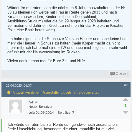
Würdet Ihr mir raten noch die nächsten 8 Jahre auszuhalten in der Nr.
33 zu bleiben (ich werde mit Frau in Rente gehen 2033 und nach
Kroatien auswandern, Kinder bleiben in Deutschland,
Ausbildung/Studium) oder die Nr. 29 länger als 2028 behalten und
vermieten und dafür ein Kredit zu nehmen für das Projekt in Kroatien
(falls eine Bank bereit wäre)
Ich habe eigentlich die Schnauze Voll von Häuser und habe keine Lust
mehr die Häuser in Schuss zu halten (mein Körper macht da nicht
mehr mit), ich hatte mal eine ETW und habe mich eigentlich sehr wohl
gefühlt mit der Hausverwaltung im Rücken.
Vielen dank schon mal für Eure Zeit und Hilfe
Zitieren
#2
21.04.2025, 06:37
Antwort wurde vom Fragesteller als sehr hilfreich bewertet
ive
1
Neuer Benutzer
seit:
01.09.2024
Beiträge:
7
Ich würde dir raten bis zur Rente es irgendwie noch auszuhalten.
Jede Umschichtung, besonders die einer Immobilie ist mit viel