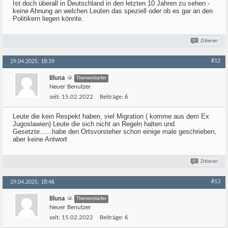
Ist doch überall in Deutschland in den letzten 10 Jahren zu sehen -
keine Ahnung an welchen Leuten das speziell oder ob es gar an den
Politikern liegen könnte.
Zitieren
#12
29.04.2025, 18:39
Bluna
Themenstarter
Neuer Benutzer
seit:
15.02.2022
Beiträge:
6
Leute die kein Respekt haben, viel Migration ( komme aus dem Ex
Jugoslawien) Leute die sich nicht an Regeln halten und
Gesetzte......habe den Ortsvorsteher schon einige male geschrieben,
aber keine Antwort
Zitieren
#13
29.04.2025, 18:46
Bluna
Themenstarter
Neuer Benutzer
seit:
15.02.2022
Beiträge:
6