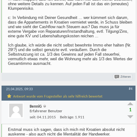
ohne weitere Details zu kennen. Auf jeden Fall ist das ein (erneutes)
Klumpenrisiko.
c: In Verbindung mit Deiner Gesundheit ... wer kümmert sich darum,
dass die Appartements in Kroatien vermietet werde, in Schuss bleiben
und wie sieht der Cashflow nach Steuern aus? Das muss ja für
externe Vergabe von Reparaturen/Instandhaltung, evtl. Tilgung/Zins,
eine gute KV und Lebenshaltungskosten reichen ...
Ich glaube, ich würde die nicht selbst bewohnte Immo eher halten (Nr.
29!?) und die selbst genutzte evtl. veräußern. Durch die
Selbstnutzung ist ca. 1/3 des Gewinns auf jeden Fall steuerfrei,
vermutlich etwas mehr, weil die Wohnung mehr als 1/3 des Wertes der
Gesamtimmo ausmacht.
Zitieren
#4
21.04.2025, 09:33
Antwort wurde vom Fragesteller als sehr hilfreich bewertet
BenniG
1
Erfahrener Benutzer
seit:
04.11.2015
Beiträge:
1.911
Erstmal muss ich sagen, dass ich mich mit Kroatien absolut nicht
auskenne - also auch nicht die Mentalität der Handwerker.