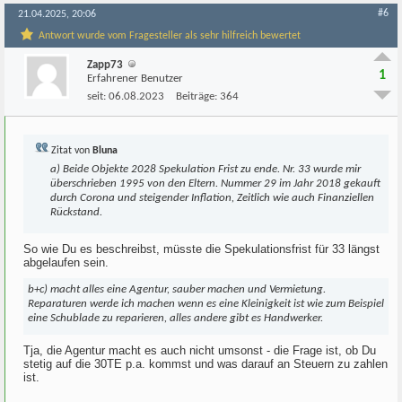
#6
21.04.2025, 20:06
Antwort wurde vom Fragesteller als sehr hilfreich bewertet
Zapp73
1
Erfahrener Benutzer
seit:
06.08.2023
Beiträge:
364
Zitat von
Bluna
a) Beide Objekte 2028 Spekulation Frist zu ende. Nr. 33 wurde mir
überschrieben 1995 von den Eltern. Nummer 29 im Jahr 2018 gekauft
durch Corona und steigender Inflation, Zeitlich wie auch Finanziellen
Rückstand.
So wie Du es beschreibst, müsste die Spekulationsfrist für 33 längst
abgelaufen sein.
b+c) macht alles eine Agentur, sauber machen und Vermietung.
Reparaturen werde ich machen wenn es eine Kleinigkeit ist wie zum Beispiel
eine Schublade zu reparieren, alles andere gibt es Handwerker.
Tja, die Agentur macht es auch nicht umsonst - die Frage ist, ob Du
stetig auf die 30TE p.a. kommst und was darauf an Steuern zu zahlen
ist.