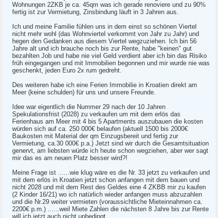
Wohnungen 2ZKB je ca. 45qm was ich gerade renoviere und zu 90%
fertig ist zur Vermietung, Zinsbindung läuft in 3 Jahren aus.
Ich und meine Familie fühlen uns in dem einst so schönen Viertel
nicht mehr wohl (das Wohnviertel verkommt von Jahr zu Jahr) und
hegen den Gedanken aus diesem Viertel wegzuziehen. Ich bin 56
Jahre alt und ich brauche noch bis zur Rente, habe "keinen" gut
bezahlten Job und habe nie viel Geld verdient aber ich bin das Risiko
früh eingegangen und mit Immobilien begonnen und mir wurde nie was
geschenkt, jeden Euro 2x rum gedreht.
Des weiteren habe ich eine Ferien Immobilie in Kroatien direkt am
Meer (keine schulden) für uns und unsere Freunde.
Idee war eigentlich die Nummer 29 nach der 10 Jahren
Spekulationsfrist (2028) zu verkaufen um mit dem erlös das
Ferienhaus am Meer mit 4 bis 5 Apartments auszubauen die kosten
würden sich auf ca. 250 000€ belaufen (aktuell 1500 bis 2000€
Baukosten mit Material der qm Einzugsbereit und fertig zur
Vermietung, ca.30 000€ p.a.) Jetzt sind wir durch die Gesamtsituation
genervt, am liebsten würde ich heute schon wegziehen, aber wer sagt
mir das es am neuen Platz besser wird?!
Meine Frage ist ......wie klug wäre es die Nr. 33 jetzt zu verkaufen und
mit dem erlös in Kroatien jetzt schon anfangen mit dem bauen und
nicht 2028 und mit dem Rest des Geldes eine 4 ZKBB mir zu kaufen
(2 Kinder 16/21) wo ich natürlich wieder anfangen muss abzuzahlen
und die Nr.29 weiter vermieten (voraussichtliche Mieteinnahmen ca.
2200€ p.m.) ......weil Miete Zahlen die nächsten 8 Jahre bis zur Rente
will ich jetzt auch nicht unbedingt.