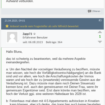
Aufwand verbunden.
Zitieren
#3
21.04.2025, 09:01
Antwort wurde vom Fragesteller als sehr hilfreich bewertet
Zapp73
1
Erfahrener Benutzer
seit:
06.08.2023
Beiträge:
364
Hallo Bluna,
das ist schwierig zu beantworten, weil da mehrere Aspekte
ineinandergreifen.
a: Um den Nachteil der vorzeitigen Veräußerung zu beziffern, müsste
man wissen, wie hoch die Vorfälligkeitsentschädigung(en) an die Bank
sind und vor allem, wie hoch die Anschaffungskosten der Immos
waren und wie hoch der zu (erwartende) versteuernde Gewinn aus der
Veräußerung ist. Dazu müsste man dann noch Deinen Steuersatz
kennen bzw. evtl. auch den gemeinsamen mit Deiner Frau, wenn ihr
gemeinsam Eigentümer seid. Erst dann könnte man beziffern, wie
hoch der Verlust ggü. eine weiteren Haltedauer bis 2028 ist.
b: Ferienhaus mal eben mit 4-5 Appartements aufstocken in Kroatien
... kann klappen, aber ich denke, das kann hier auch keiner beurteilen,