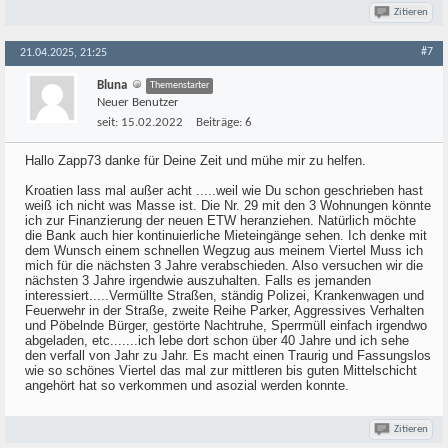
Zitieren
#7
21.04.2025, 21:25
Bluna
Themenstarter
Neuer Benutzer
seit:
15.02.2022
Beiträge:
6
Hallo Zapp73 danke für Deine Zeit und mühe mir zu helfen.
Kroatien lass mal außer acht .....weil wie Du schon geschrieben hast
weiß ich nicht was Masse ist. Die Nr. 29 mit den 3 Wohnungen könnte
ich zur Finanzierung der neuen ETW heranziehen. Natürlich möchte
die Bank auch hier kontinuierliche Mieteingänge sehen. Ich denke mit
dem Wunsch einem schnellen Wegzug aus meinem Viertel Muss ich
mich für die nächsten 3 Jahre verabschieden. Also versuchen wir die
nächsten 3 Jahre irgendwie auszuhalten. Falls es jemanden
interessiert.....Vermüllte Straßen, ständig Polizei, Krankenwagen und
Feuerwehr in der Straße, zweite Reihe Parker, Aggressives Verhalten
und Pöbelnde Bürger, gestörte Nachtruhe, Sperrmüll einfach irgendwo
abgeladen, etc.......ich lebe dort schon über 40 Jahre und ich sehe
den verfall von Jahr zu Jahr. Es macht einen Traurig und Fassungslos
wie so schönes Viertel das mal zur mittleren bis guten Mittelschicht
angehört hat so verkommen und asozial werden konnte.
Zitieren