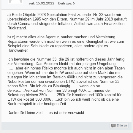
seit:
15.02.2022
Beiträge:
6
a) Beide Objekte 2028 Spekulation Frist zu ende. Nr. 33 wurde mir
überschrieben 1995 von den Eltern. Nummer 29 im Jahr 2018 gekauft
durch Corona und steigender Inflation, Zeitlich wie auch Finanziellen
Rückstand.
b+c) macht alles eine Agentur, sauber machen und Vermietung.
Reparaturen werde ich machen wenn es eine Kleinigkeit ist wie zum
Beispiel eine Schublade zu reparieren, alles andere gibt es
Handwerker.
Ich bewohne die Nummer 33, die 29 ist hoffentlich dieses Jahr fertig
zur Vermietung. Das Problem bleibt mit der jetzigen Umgebung
.......aber ein hohes Risiko möchte ich auch nicht in den alten Tagen
eingehen. Wenn ich mir die ETW anschaue auf dem Markt die mir
zusagen bin ich schon im Bereich 400k und nicht zu vergessen die
Nebenkosten der neu erworbenen ETW, soviel ist die Nummer 33
schon Wert. Bin ich da zu Blauäugig .......wenn ich so
denke......Verkauf von Nummer 33 bringt 400k .....minus der
Belastung bleiben 350k .......250k für Kroatien und 100k kapital für
ETW die kostet 350 000€ .....ich bin 56 ich weiß nicht ob da eine
Bank mitspielt in der heutigen Zeit.
Danke für Deine Zeit.....es ist sehr verzwickt.....
Zitieren