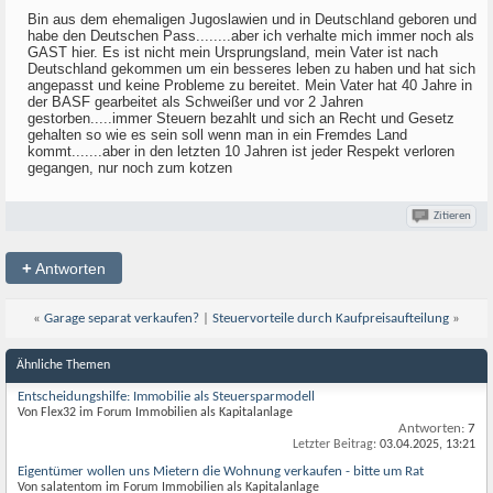
Bin aus dem ehemaligen Jugoslawien und in Deutschland geboren und
habe den Deutschen Pass........aber ich verhalte mich immer noch als
GAST hier. Es ist nicht mein Ursprungsland, mein Vater ist nach
Deutschland gekommen um ein besseres leben zu haben und hat sich
angepasst und keine Probleme zu bereitet. Mein Vater hat 40 Jahre in
der BASF gearbeitet als Schweißer und vor 2 Jahren
gestorben.....immer Steuern bezahlt und sich an Recht und Gesetz
gehalten so wie es sein soll wenn man in ein Fremdes Land
kommt.......aber in den letzten 10 Jahren ist jeder Respekt verloren
gegangen, nur noch zum kotzen
Zitieren
+
Antworten
«
Garage separat verkaufen?
|
Steuervorteile durch Kaufpreisaufteilung
»
Ähnliche Themen
Entscheidungshilfe: Immobilie als Steuersparmodell
Von Flex32 im Forum Immobilien als Kapitalanlage
Antworten:
7
Letzter Beitrag:
03.04.2025,
13:21
Eigentümer wollen uns Mietern die Wohnung verkaufen - bitte um Rat
Von salatentom im Forum Immobilien als Kapitalanlage