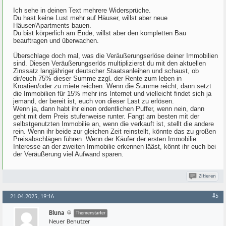
Ich sehe in deinen Text mehrere Widersprüche.
Du hast keine Lust mehr auf Häuser, willst aber neue
Häuser/Apartments bauen.
Du bist körperlich am Ende, willst aber den kompletten Bau
beauftragen und überwachen.
Überschlage doch mal, was die Veräußerungserlöse deiner Immobilien
sind. Diesen Veräußerungserlös multiplizierst du mit den aktuellen
Zinssatz langjähriger deutscher Staatsanleihen und schaust, ob
dir/euch 75% dieser Summe zzgl. der Rente zum leben in
Kroatien/oder zu miete reichen. Wenn die Summe reicht, dann setzt
die Immobilien für 15% mehr ins Internet und vielleicht findet sich ja
jemand, der bereit ist, euch von dieser Last zu erlösen.
Wenn ja, dann habt ihr einen ordentlichen Puffer, wenn nein, dann
geht mit dem Preis stufenweise runter. Fangt am besten mit der
selbstgenutzten Immobilie an, wenn die verkauft ist, stellt die andere
rein. Wenn ihr beide zur gleichen Zeit reinstellt, könnte das zu großen
Preisabschlägen führen. Wenn der Käufer der ersten Immobilie
Interesse an der zweiten Immobilie erkennen lääst, könnt ihr euch bei
der Veräußerung viel Aufwand sparen.
Zitieren
#5
21.04.2025, 19:16
Bluna
Themenstarter
Neuer Benutzer