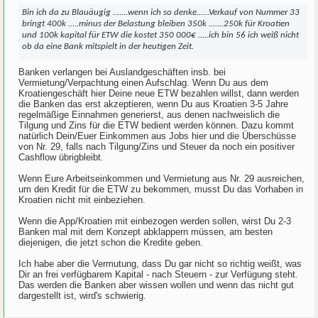
Bin ich da zu Blauäugig .......wenn ich so denke......Verkauf von Nummer 33
bringt 400k .....minus der Belastung bleiben 350k .......250k für Kroatien
und 100k kapital für ETW die kostet 350 000€ .....ich bin 56 ich weiß nicht
ob da eine Bank mitspielt in der heutigen Zeit.
Banken verlangen bei Auslandgeschäften insb. bei
Vermietung/Verpachtung einen Aufschlag. Wenn Du aus dem
Kroatiengeschäft hier Deine neue ETW bezahlen willst, dann werden
die Banken das erst akzeptieren, wenn Du aus Kroatien 3-5 Jahre
regelmäßige Einnahmen generierst, aus denen nachweislich die
Tilgung und Zins für die ETW bedient werden können. Dazu kommt
natürlich Dein/Euer Einkommen aus Jobs hier und die Überschüsse
von Nr. 29, falls nach Tilgung/Zins und Steuer da noch ein positiver
Cashflow übrigbleibt.
Wenn Eure Arbeitseinkommen und Vermietung aus Nr. 29 ausreichen,
um den Kredit für die ETW zu bekommen, musst Du das Vorhaben in
Kroatien nicht mit einbeziehen.
Wenn die App/Kroatien mit einbezogen werden sollen, wirst Du 2-3
Banken mal mit dem Konzept abklappern müssen, am besten
diejenigen, die jetzt schon die Kredite geben.
Ich habe aber die Vermutung, dass Du gar nicht so richtig weißt, was
Dir an frei verfügbarem Kapital - nach Steuern - zur Verfügung steht.
Das werden die Banken aber wissen wollen und wenn das nicht gut
dargestellt ist, wird's schwierig.