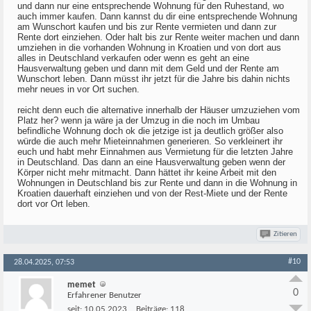
und dann nur eine entsprechende Wohnung für den Ruhestand, wo
auch immer kaufen. Dann kannst du dir eine entsprechende Wohnung
am Wunschort kaufen und bis zur Rente vermieten und dann zur
Rente dort einziehen. Oder halt bis zur Rente weiter machen und dann
umziehen in die vorhanden Wohnung in Kroatien und von dort aus
alles in Deutschland verkaufen oder wenn es geht an eine
Hausverwaltung geben und dann mit dem Geld und der Rente am
Wunschort leben. Dann müsst ihr jetzt für die Jahre bis dahin nichts
mehr neues in vor Ort suchen.
reicht denn euch die alternative innerhalb der Häuser umzuziehen vom
Platz her? wenn ja wäre ja der Umzug in die noch im Umbau
befindliche Wohnung doch ok die jetzige ist ja deutlich größer also
würde die auch mehr Mieteinnahmen generieren. So verkleinert ihr
euch und habt mehr Einnahmen aus Vermietung für die letzten Jahre
in Deutschland. Das dann an eine Hausverwaltung geben wenn der
Körper nicht mehr mitmacht. Dann hättet ihr keine Arbeit mit den
Wohnungen in Deutschland bis zur Rente und dann in die Wohnung in
Kroatien dauerhaft einziehen und von der Rest-Miete und der Rente
dort vor Ort leben.
Zitieren
#10
28.04.2025, 07:53
memet
0
Erfahrener Benutzer
seit:
10.05.2023
Beiträge:
118