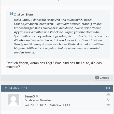
Zitat von
Bluna
Hallo Zapp73 danke für Deine Zeit und mühe mir zu helfen.
Falls es jemanden interessiert.....Vermüllte Straßen, ständig Polizei,
Krankenwagen und Feuerwehr in der Straße, zweite Reihe Parker,
Aggressives Verhalten und Pöbelnde Bürger, gestörte Nachtruhe,
Sperrmüll einfach irgendwo abgeladen, etc.......ich lebe dort schon über
40 Jahre und ich sehe den verfall von Jahr zu Jahr. Es macht einen
Traurig und Fassungslos wie so schönes Viertel das mal zur mittleren
bis guten Mittelschicht angehört hat so verkommen und asozial
werden konnte.
Darf ich fragen, woran das liegt? Was sind das für Leute, die das
machen?
Zitieren
#11
28.04.2025, 15:14
BenniG
0
Erfahrener Benutzer
seit:
04.11.2015
Beiträge:
1.911