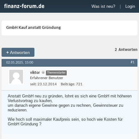
Was ist neu?
|
Login
GmbH Kauf anstatt Gründung
2
Antworten
+
Antworten
#1
02.05.2025, 15:00
viktor
Themenstarter
Erfahrener Benutzer
seit:
23.12.2014
Beiträge:
721
Anstatt GmbH neu zu gründen, lohnt es sich eine GmbH mit höheren
Verlustvortrag zu kaufen,
um danach eigene Gewinne gegen zu rechnen, Gewinnsteuer zu
reduzieren.
Wie hoch soll maximaler Kaufpreis sein, so hoch wie Kosten für
GmbH Gründung ?