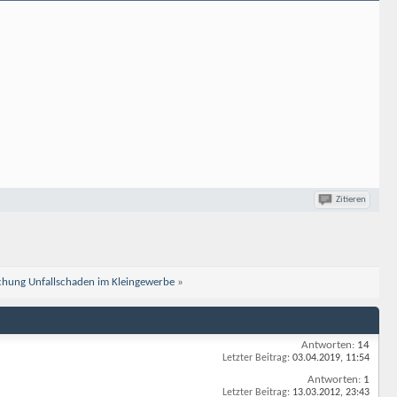
.
Zitieren
echung Unfallschaden im Kleingewerbe
»
Antworten:
14
Letzter Beitrag:
03.04.2019,
11:54
Antworten:
1
Letzter Beitrag:
13.03.2012,
23:43