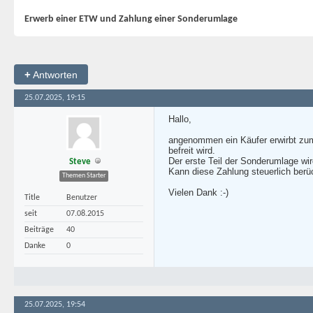
Erwerb einer ETW und Zahlung einer Sonderumlage
+
Antworten
25.07.2025, 19:15
Hallo,
angenommen ein Käufer erwirbt zum 
befreit wird.
Der erste Teil der Sonderumlage wi
Steve
Kann diese Zahlung steuerlich berü
Themen Starter
Vielen Dank :-)
Title
Benutzer
seit
07.08.2015
Beiträge
40
Danke
0
25.07.2025, 19:54