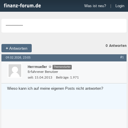
Was ist neu?
|
Login
---------------
0
Antworten
+
Antworten
#1
09.02.2026, 23:05
Herrmueller
Themenstarter
Erfahrener Benutzer
seit:
15.04.2013
Beiträge:
1.971
Wieso kann ich auf meine eigenen Posts nicht antworten?