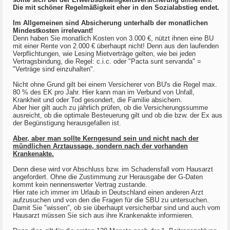
Die mit schöner Regelmäßigkeit eher in den Sozialabstieg endet.
Im Allgemeinen sind Absicherung unterhalb der monatlichen
Mindestkosten irrelevant!
Denn haben Sie monatlich Kosten von 3.000 €, nützt ihnen eine BU
mit einer Rente von 2.000 € überhaupt nicht! Denn aus den laufenden
Verpflichtungen, wie Lesing Mietverträge gelten, wie bei jeden
Vertragsbindung, die Regel: c.i.c. oder "Pacta sunt servanda" =
"Verträge sind einzuhalten".
Nicht ohne Grund gilt bei einem Versicherer von BU's die Regel max.
80 % des EK pro Jahr. Hier kann man im Verbund von Unfall,
Krankheit und oder Tod gesondert, die Familie absichern.
Aber hier gilt auch zu jährlich prüfen, ob die Versicherungssumme
ausreicht, ob die optimale Besteuerung gilt und ob die bzw. der Ex aus
der Begünstigung herausgefallen ist.
Aber, aber man sollte Kerngesund sein und nicht nach der
mündlichen Arztaussage, sondern nach der vorhanden
Krankenakte.
Denn diese wird vor Abschluss bzw. im Schadensfall vom Hausarzt
angefordert. Ohne die Zustimmung zur Herausgabe der G-Daten
kommt kein nennenswerter Vertrag zustande.
Hier rate ich immer im Urlaub in Deutschland einen anderen Arzt
aufzusuchen und von den die Fragen für die SBU zu untersuchen.
Damit Sie "wissen", ob sie überhaupt versicherbar sind und auch vom
Hausarzt müssen Sie sich aus ihre Krankenakte informieren.