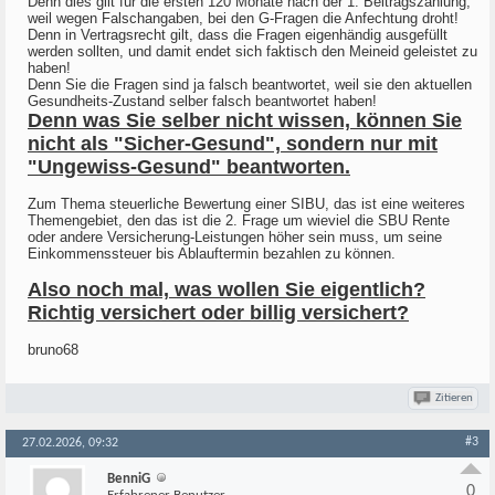
Denn dies gilt für die ersten 120 Monate nach der 1. Beitragszahlung,
weil wegen Falschangaben, bei den G-Fragen die Anfechtung droht!
Denn in Vertragsrecht gilt, dass die Fragen eigenhändig ausgefüllt
werden sollten, und damit endet sich faktisch den Meineid geleistet zu
haben!
Denn Sie die Fragen sind ja falsch beantwortet, weil sie den aktuellen
Gesundheits-Zustand selber falsch beantwortet haben!
Denn was Sie selber nicht wissen, können Sie
nicht als "Sicher-Gesund", sondern nur mit
"Ungewiss-Gesund" beantworten.
Zum Thema steuerliche Bewertung einer SIBU, das ist eine weiteres
Themengebiet, den das ist die 2. Frage um wieviel die SBU Rente
oder andere Versicherung-Leistungen höher sein muss, um seine
Einkommenssteuer bis Ablauftermin bezahlen zu können.
Also noch mal, was wollen Sie eigentlich?
Richtig versichert oder billig versichert?
bruno68
Zitieren
#3
27.02.2026, 09:32
BenniG
0