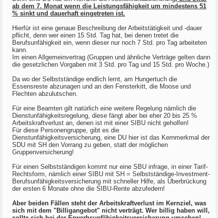
ab dem 7. Monat wenn die Leistungsfähigkeit um mindestens 51
% sinkt und dauerhaft eingetreten ist.
Hierfür ist eine genaue Beschreibung der Arbeitstätigkeit und -dauer
pflicht, denn wer einen 15 Std. Tag hat, bei denen tretet die
Berufsunfähigkeit ein, wenn dieser nur noch 7 Std. pro Tag arbeiteten
kann.
Im einen Allgemeinvertrag (Gruppen und ähnliche Verträge gelten dann
die gesetzlichen Vorgaben mit 3 Std. pro Tag und 15 Std. pro Woche.)
Da wo der Selbstständige endlich lernt, am Hungertuch die
Essensreste abzunagen und an den Fensterkitt, die Moose und
Flechten abzulutschen.
Für eine Beamten gilt natürlich eine weitere Regelung nämlich die
Dienstunfähigkeitsregelung, diese fängt aber bei eher 20 bis 25 %
Arbeitskraftverlust an, denen ist mit einer SIBU nicht geholfen!
Für diese Personengruppe, gibt es die
Dienstunfähigkeitsversicherung, eine DU hier ist das Kernmerkmal der
SDU mit SH den Vorrang zu geben, statt der möglichen
Gruppenversicherung!
Für einen Selbstständigen kommt nur eine SBU infrage, in einer Tarif-
Rechtsform, nämlich einer SIBU mit SH = Selbstständige-Investment-
Berufsunfähigkeitsversicherung mit schneller Hilfe, als Überbrückung
der ersten 6 Monate ohne die SIBU-Rente abzufedern!
Aber beiden Fällen steht der Arbeitskraftverlust im Kernziel, was
sich mit dem "Billigangebot" nicht verträgt. Wer billig haben will,
sollte sich bei der Erwerbsunfähigkeitsversicherung umsehen!