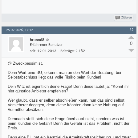
Zitieren
#2
25.02.2026, 17:12
bruno68
0
Erfahrener Benutzer
seit:
19.01.2013
Beiträge:
2.182
@ Zweckpessimist,
Denn Wert eine BU, erkennt man an den Wert der Beratung, bei
Selbstabschluss liegt das volle Risiko beim Kunden!
Dein Witz ist eigentlich deine Frage! Denn diese lautet ja: "Könnt ihr
hier günstige Anbieter empfehlen?
Wer glaubt, dass er selber abschließen kann, nun das sind selbst
Versicherer dagegen, denn diese könnten dann keine Haftung auf
Vermittler abwälzen.
Demnach stellt sich diese Frage überhaupt nicht, sondern was ist
beim Kunden die Gefahr! Denn die Gefahr ist das Problem, nicht der
Preis.
Denn eine BU hat ein Kernziel die Arbeitskraftabsicherung
, und zwar