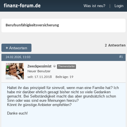
Was ist neu?
|
Login
Berufsunfähigkeitsversicherung
2
Antworten
+
Antworten
#1
24.02.2026, 11:03
Zweckpessimist
Themenstarter
Neuer Benutzer
seit:
17.11.2018
Beiträge:
19
Haltet ihr das prinzipiell für sinnvoll, wenn man eine Familie hat? Ich
habe mir darüber ehrlich gesagt bisher nicht so viele Gedanken
gemacht. Bei Selbständigkeit macht das aber grundsätzlich schon
Sinn oder was sind eure Meinungen hierzu?
Könnt ihr günstige Anbieter empfehlen?
Danke euch!