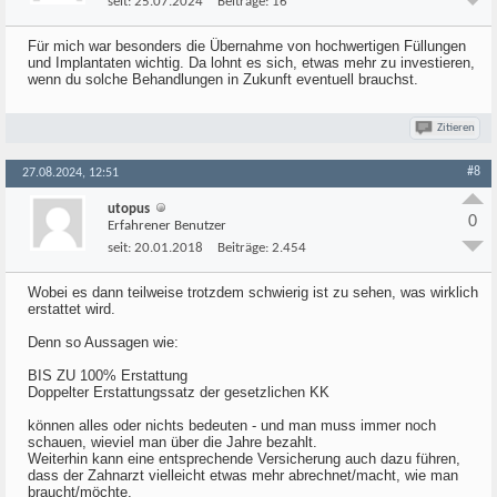
seit:
25.07.2024
Beiträge:
16
Für mich war besonders die Übernahme von hochwertigen Füllungen
und Implantaten wichtig. Da lohnt es sich, etwas mehr zu investieren,
wenn du solche Behandlungen in Zukunft eventuell brauchst.
Zitieren
#8
27.08.2024, 12:51
utopus
0
Erfahrener Benutzer
seit:
20.01.2018
Beiträge:
2.454
Wobei es dann teilweise trotzdem schwierig ist zu sehen, was wirklich
erstattet wird.
Denn so Aussagen wie:
BIS ZU 100% Erstattung
Doppelter Erstattungssatz der gesetzlichen KK
können alles oder nichts bedeuten - und man muss immer noch
schauen, wieviel man über die Jahre bezahlt.
Weiterhin kann eine entsprechende Versicherung auch dazu führen,
dass der Zahnarzt vielleicht etwas mehr abrechnet/macht, wie man
braucht/möchte.