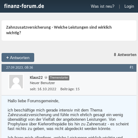
Was ist neu?
|
Login
Zahnzusatzversicherung - Welche Leistungen sind wirklich
wichtig?
8
Antworten
+
Antworten
#1
27.09.2023, 08:36
Klaus22
Themenstarter
Neuer Benutzer
seit:
16.10.2022
Beiträge:
15
Hallo liebe Forumsgemeinde,
ich beschäftige mich gerade intensiv mit dem Thema
Zahnzusatzversicherung und fühle mich ehrlich gesagt ein wenig
überwältigt von der Vielfalt der angebotenen Leistungen. Von
Prophylaxe über Kieferorthopädie bis hin zu Zahnersatz - es scheint
fast nichts zu geben, was nicht abgedeckt werden könnte.
Ich frage mich allerdings, welche Leistungen wirklich wichtig und