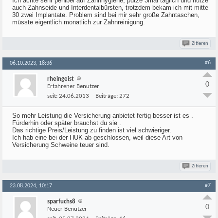
Ich achte sehr penibel auf Zahnhygiene, putze 3mal täglich und nutze
auch Zahnseide und Interdentalbürsten, trotzdem bekam ich mit mitte
30 zwei Implantate. Problem sind bei mir sehr große Zahntaschen,
müsste eigentlich monatlich zur Zahnreinigung.
Zitieren
#6
06.10.2023, 18:36
rheingeist
0
Erfahrener Benutzer
seit:
24.06.2013
Beiträge:
272
So mehr Leistung die Versicherung anbietet fertig besser ist es .
Fürderhin oder später brauchst du sie .
Das richtige Preis/Leistung zu finden ist viel schwieriger.
Ich hab eine bei der HUK ab geschlossen, weil diese Art von
Versicherung Schweine teuer sind.
Zitieren
#7
23.08.2024, 10:17
sparfuchs8
0
Neuer Benutzer