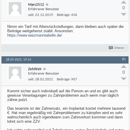
Marc2512
0
Erfahrener Benutzer
seit:
22.12.2019
Beiträge:
456
Nimm ein Tarif mit Altersrückstellungen, dann bleiben auch später die
Beiträge weitgehenst stabil. Ansonsten:
https://www.waizmanntabelle.de/
Zitieren
#5
28.09.2023, 19:14
ZehWeh
0
Erfahrener Benutzer
seit:
28.02.2021
Beiträge:
907
Kommt sicher auch individuell auf die Person an und es gibt auch
gewisse Veranlagungen zu Zahnproblemen auch wenn man täglich
zähne putzt.
Das teuerste ist der Zahnersatz, ein Implantat kostet mehrere tausend
€. Hat man regelmäßig mit Zahnproblemem zu kämpfen wird es sehr
wahrscheinlich auch irgendwann zum Zahnverlust kommen und dann
lohnt sich eine ZZV.