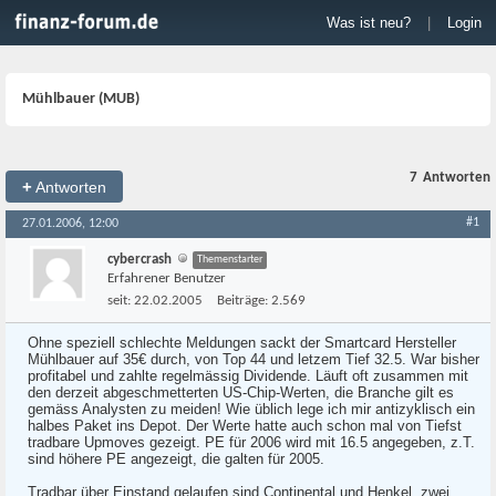
Was ist neu?
|
Login
Mühlbauer (MUB)
7
Antworten
+
Antworten
#1
27.01.2006, 12:00
cybercrash
Themenstarter
Erfahrener Benutzer
seit:
22.02.2005
Beiträge:
2.569
Ohne speziell schlechte Meldungen sackt der Smartcard Hersteller
Mühlbauer auf 35€ durch, von Top 44 und letzem Tief 32.5. War bisher
profitabel und zahlte regelmässig Dividende. Läuft oft zusammen mit
den derzeit abgeschmetterten US-Chip-Werten, die Branche gilt es
gemäss Analysten zu meiden! Wie üblich lege ich mir antizyklisch ein
halbes Paket ins Depot. Der Werte hatte auch schon mal von Tiefst
tradbare Upmoves gezeigt. PE für 2006 wird mit 16.5 angegeben, z.T.
sind höhere PE angezeigt, die galten für 2005.
Tradbar über Einstand gelaufen sind Continental und Henkel, zwei