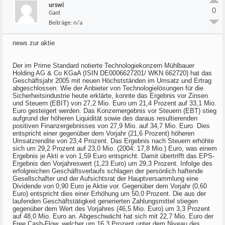
urswi
0
Gast
Beiträge:
n/a
news zur aktie
Der im Prime Standard notierte Technologiekonzern Mühlbauer
Holding AG & Co KGaA (ISIN DE0006627201/ WKN 662720) hat das
Geschäftsjahr 2005 mit neuen Höchstständen im Umsatz und Ertrag
abgeschlossen. Wie der Anbieter von Technologielösungen für die
Sicherheitsindustrie heute erklärte, konnte das Ergebnis vor Zinsen
und Steuern (EBIT) von 27,2 Mio. Euro um 21,4 Prozent auf 33,1 Mio.
Euro gesteigert werden. Das Konzernergebnis vor Steuern (EBT) stieg
aufgrund der höheren Liquidität sowie des daraus resultierenden
positiven Finanzergebnisses von 27,9 Mio. auf 34,7 Mio. Euro. Dies
entspricht einer gegenüber dem Vorjahr (21,6 Prozent) höheren
Umsatzrendite von 23,4 Prozent. Das Ergebnis nach Steuern erhöhte
sich um 29,2 Prozent auf 23,0 Mio. (2004: 17,8 Mio.) Euro, was einem
Ergebnis je Akti e von 1,59 Euro entspricht. Damit übertrifft das EPS-
Ergebnis den Vorjahreswert (1,23 Euro) um 29,3 Prozent. Infolge des
erfolgreichen Geschäftsverlaufs schlagen der persönlich haftende
Gesellschafter und der Aufsichtsrat der Hauptversammlung eine
Dividende von 0,90 Euro je Aktie vor. Gegenüber dem Vorjahr (0,60
Euro) entspricht dies einer Erhöhung um 50,0 Prozent. Die aus der
laufenden Geschäftstätigkeit generierten Zahlungsmittel stiegen
gegenüber dem Wert des Vorjahres (46,5 Mio. Euro) um 3,3 Prozent
auf 48,0 Mio. Euro an. Abgeschwächt hat sich mit 22,7 Mio. Euro der
Free Cash-Flow, welcher um 16,3 Prozent unter dem Niveau des