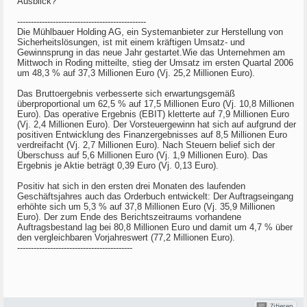
Ausblick?
-----------------------------------------------
Die Mühlbauer Holding AG, ein Systemanbieter zur Herstellung von
Sicherheitslösungen, ist mit einem kräftigen Umsatz- und
Gewinnsprung in das neue Jahr gestartet.Wie das Unternehmen am
Mittwoch in Roding mitteilte, stieg der Umsatz im ersten Quartal 2006
um 48,3 % auf 37,3 Millionen Euro (Vj. 25,2 Millionen Euro).
Das Bruttoergebnis verbesserte sich erwartungsgemäß
überproportional um 62,5 % auf 17,5 Millionen Euro (Vj. 10,8 Millionen
Euro). Das operative Ergebnis (EBIT) kletterte auf 7,9 Millionen Euro
(Vj. 2,4 Millionen Euro). Der Vorsteuergewinn hat sich auf aufgrund der
positiven Entwicklung des Finanzergebnisses auf 8,5 Millionen Euro
verdreifacht (Vj. 2,7 Millionen Euro). Nach Steuern belief sich der
Überschuss auf 5,6 Millionen Euro (Vj. 1,9 Millionen Euro). Das
Ergebnis je Aktie beträgt 0,39 Euro (Vj. 0,13 Euro).
Positiv hat sich in den ersten drei Monaten des laufenden
Geschäftsjahres auch das Orderbuch entwickelt: Der Auftragseingang
erhöhte sich um 5,3 % auf 37,8 Millionen Euro (Vj. 35,9 Millionen
Euro). Der zum Ende des Berichtszeitraums vorhandene
Auftragsbestand lag bei 80,8 Millionen Euro und damit um 4,7 % über
den vergleichbaren Vorjahreswert (77,2 Millionen Euro).
------------------------------------------
Zitieren