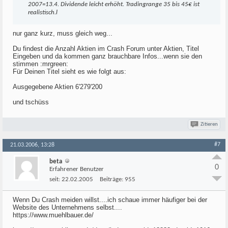
2007=13.4. Dividende leicht erhöht. Tradingrange 35 bis 45€ ist
realistisch.l
nur ganz kurz, muss gleich weg...
Du findest die Anzahl Aktien im Crash Forum unter Aktien, Titel
Eingeben und da kommen ganz brauchbare Infos...wenn sie den
stimmen :mrgreen:
Für Deinen Titel sieht es wie folgt aus:
Ausgegebene Aktien 6'279'200
und tschüss
Zitieren
#7
21.03.2006, 13:28
beta
0
Erfahrener Benutzer
seit:
22.02.2005
Beiträge:
955
Wenn Du Crash meiden willst....ich schaue immer häufiger bei der
Website des Unternehmens selbst....
https://www.muehlbauer.de/