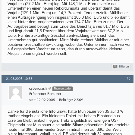
Vorjahres (27,2 Mio. Euro) lag. Mit 148,1 Mio. Euro erzielte das
Unternehmen einen neuen Rekordumsatz und übertraf damit das
Vorjahr (129,1 Mio. Euro) um 14,7 Prozent. Ferner erzielte Mühlbauer
einen Auftragseingang von insgesamt 165,0 Mio. Euro und blieb damit
leicht hinter dem Vorjahresniveau von 174,7 Mio. Euro zurück. Der
Auftragsbestand beträgt zum Ende des Berichtsjahres 81,7 Mio. Euro
und liegt damit 21,5 Prozent über dem Vorjahreswert von 67,2 Mio.
Euro. Für die zukünftige Geschäftsentwicklung sieht sich das
Unternehmen gut positioniert. Mittelfristig rechnet Mühlbauer mit einer
positiven Geschäftsentwicklung, wobei das Unternehmen nach wie vor
auf organisches Wachstum setzt, das durch ausgewählte kleinere
Akquisitionen ergänzt werden soll.
Zitieren
#5
21.03.2006, 10:53
cybercrash
Themenstarter
Erfahrener Benutzer
seit:
22.02.2005
Beiträge:
2.569
Danke für die nützliche Info urswi, hatte Mühlbauer von 35 auf 37€
tradbar eingebucht. Ein kleineres Paket mit hohem Einstand aus
Urzeiten bleibt einfach liegen. Trotz angeblich schwierigem US-
Chipmarkt hat Mühlbauer eine solide Bilanz präsentiert. Kurs erreichte
heute mal 39€, dann wieder Gewinnmitnahmen auf 38€. Der Wert
bleibt interessant, volatil, solid, PE wird derzeit mit 32 angegeben.