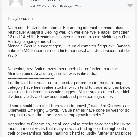
Erfahrener Benutzer
seit:
22.02.2005
Beiträge:
955
Hi Cybercrash
Nach dem Platzen der Internet-Blase mag ich mich erinnern, dass
Mühlbauer Analyst's Liebling war. Ich war eine Weile dabei, zwischen
12 und 14 EUR. Beeindruckt haben mich damals die Meldungen über
Auftragseingänge aus China.
Mangels Geduld ausgestiegen, ....zum dümmsten Zeitpunkt. Danach
habe ich Mühlbauer nur noch hinterher geschaut. Jetzt wieder auf der
WL ;-)
Nebenbei, bez. Value-Investment noch das gefunden, nur eine
Meinung eines Analysten, aber ist was wahres dran....
--------------------------------------
For the last four years or so, the star performers in the small-cap
category have been value stocks, which tend to trade at prices below
what their fundamentals would suggest. Value stocks often have high
dividend yields and low price-book and price-earnings ratios.
"There should be a shift from value to growth," said Jim Oberweiss of
Oberweiss Emerging Growth. "Value names have done so well for so
long, but now is the time for small-cap growth stocks."
According to Oberweiss, small-cap value stocks have been bid up so
much in recent years that many now are trading near the high end of
their price-earnings ratios, making it hard to justify further sharp prices