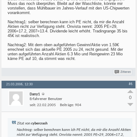
Muss das noch überprüfen. Bleibt auf der Waschliste, könnte mir
vorstellen, dass Mühlbauer im Jahres-Verlauf mit den US-Chipwerten
vorankommt.
Nachtrag1: selber berechnen kann ich PE nicht, da mir die Anzahl
Aktien nicht zur Verfügung steht. Onvista nennt: 2005 PE=29,
2006=17.2, 2007=13.4. Dividende leicht erhöht. Tradingrange 35 bis
45€ ist realistisch.
Nachtrag2: Mit dem oben aufgeführten Gewinn/Aktie von 1.59€
errechnet sich das aktuelle PE 2005 zu 24, recht gesund. Mit der
unten aufgeführten Anzahl Aktien 6.3 Mio und Reingewinn 23 Mio
käme PE auf 10, da stimmt was nicht.
Zitieren
#6
21.03.2006, 12:30
Dany1
0
Erfahrener Benutzer
seit:
22.02.2005
Beiträge:
904
Zitat von
cybercrash
Nachtrag: selber berechnen kann ich PE nicht, da mir die Anzahl Aktien
nicht zur Verfügung steht. Onvista nennt: 2005 PE=29, 2006=17.2,