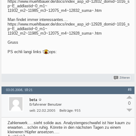
https://www.muehlbauer.de/docs/index_asp_id~12832_domid~1016_s
p~E_addlastid~0_m1~
11932_m2~11985_m3~12075_m4~12832_suma~.htm
Man findet immer interessantes....
https://www.muehlbauer.de/docs/index_asp_id~12928_domid~1016_s
p~E_addlastid~0_m1~
11932_m2~11985_m3~12075_m4~12928_suma~.htm
Gruss
PS echli langi links
ops:
Zitieren
#8
03.05.2006, 18:21
beta
0
Erfahrener Benutzer
seit:
22.02.2005
Beiträge:
955
Zahlenwerk.....sieht solide aus. Analystengeschwafel ist hier kaum zu
erwarten....schön ruhig. Könnte in den nächsten Tagen zu einem
kleineren Hüpfer ansetzen.....