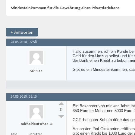
Mindesteinkommen für die Gewährung eines Privatdarlehens
+
Antworten
24.05.2010, 09:58
Hallo zusammen, ich bin Kunde bei
Geld für den Umzug selbst und für 
der Bank einen Kredit zu bekomme
Gibt es ein Mindesteinkommen, das
Michi11
24.05.2010, 23:15
Ein Bekannter von mir war Jahre lan
0
350 Euro im Monat nen 5000 Euro 
GGF. bei guter Schufa dürte das geh
micheldeutscher
Ansonsten fünf Girokonten eröffne
gibt einen Kredit bis 1000 Euro der 
Title
Benutzer