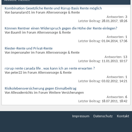
Ähnliche Themen
Kombination Gesetzliche Rente und Rürup Basis Rente möglich
Von bananalars01 im Forum Altersvorsorge & Rente
Antworten:
3
Letzter Beitrag:
28.01.2017,
18:26
Können Rentner einen Widerspruch gegen die Höhe der Rente einlegen?
Von Baumli im Forum Altersvorsorge & Rente
Antworten:
1
Letzter Beitrag:
01.04.2014,
17:36
Riester-Rente und Privat-Rente
Von impersonaler im Forum Altersvorsorge & Rente
Antworten:
13
Letzter Beitrag:
11.01.2013,
10:17
rürup rente canada life , was kann ich an rente erwarten ?
Von peter22 im Forum Altersvorsorge & Rente
Antworten:
1
Letzter Beitrag:
03.02.2012,
14:21
Risikolebensversicherung gegen Einmalbeitrag
Von Allesodernichts im Forum Weitere Versicherungen
Antworten:
6
Letzter Beitrag:
18.07.2011,
18:42
Impressum
Datenschutz
Kontakt