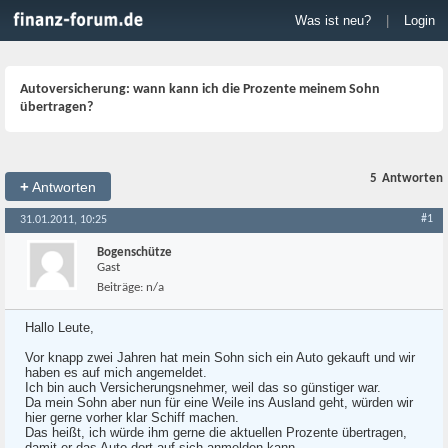
Was ist neu?
|
Login
Autoversicherung: wann kann ich die Prozente meinem Sohn
übertragen?
5
Antworten
+
Antworten
#1
31.01.2011, 10:25
Bogenschütze
Gast
Beiträge:
n/a
Hallo Leute,
Vor knapp zwei Jahren hat mein Sohn sich ein Auto gekauft und wir
haben es auf mich angemeldet.
Ich bin auch Versicherungsnehmer, weil das so günstiger war.
Da mein Sohn aber nun für eine Weile ins Ausland geht, würden wir
hier gerne vorher klar Schiff machen.
Das heißt, ich würde ihm gerne die aktuellen Prozente übertragen,
damit er das Auto dort auf sich anmelden kann.