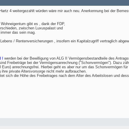
 Hartz 4 weitergezahlt würden wäre mir auch neu. Anerkennung bei der Bemess
Wohneigentum gibt es , dank der FDP,
erschieden, zwischen Luxuspalast und
 immer das sein mag.
 Lebens / Rentenversicherungen , insofern ein Kapitalzugriff vertraglich abg
 I
werden bei der Bewilligung von ALG II Vermögensbestandteile des Antragss
d Freibeträge bei der Vermögensanrechnung ("Schonvermögen"). Dazu zählen
0 Euro) anrechnungsfrei. Hierbei geht es aber nur um das Schonvermögen für 
 ihre private Altersvorsorge nicht mehr aufbrauchen.
et sich die Höhe des Freibetrages nach dem Alter des Arbeitslosen und dessen