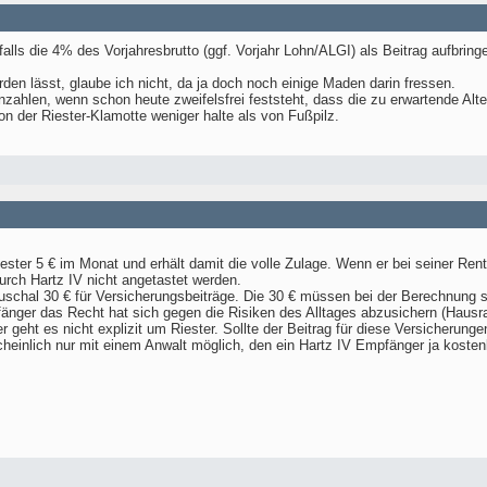
falls die 4% des Vorjahresbrutto (ggf. Vorjahr Lohn/ALGI) als Beitrag aufbrin
rden lässt, glaube ich nicht, da ja doch noch einige Maden darin fressen.
nzahlen, wenn schon heute zweifelsfrei feststeht, dass die zu erwartende Alte
 der Riester-Klamotte weniger halte als von Fußpilz.
ester 5 € im Monat und erhält damit die volle Zulage. Wenn er bei seiner Ren
durch Hartz IV nicht angetastet werden.
uschal 30 € für Versicherungsbeiträge. Die 30 € müssen bei der Berechnung 
nger das Recht hat sich gegen die Risiken des Alltages abzusichern (Hausrat,
 geht es nicht explizit um Riester. Sollte der Beitrag für diese Versicherun
cheinlich nur mit einem Anwalt möglich, den ein Hartz IV Empfänger ja kosten