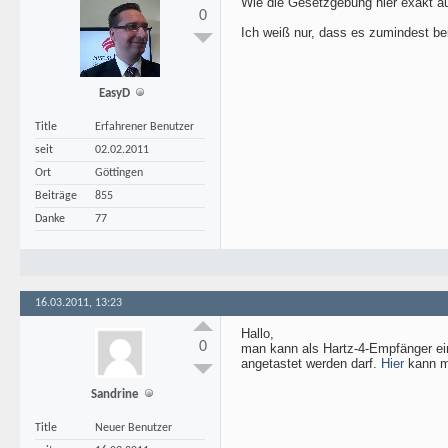
Wie die Gesetzgebung hier exakt a
0
Ich weiß nur, dass es zumindest bei
EasyD
Title
Erfahrener Benutzer
seit
02.02.2011
Ort
Göttingen
Beiträge
855
Danke
77
16.03.2011, 13:23
Hallo,
0
man kann als Hartz-4-Empfänger ein
angetastet werden darf.
Hier
kann ma
Sandrine
Title
Neuer Benutzer