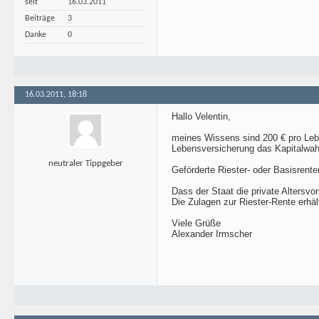
seit
16.03.2011
Beiträge
3
Danke
0
16.03.2011, 18:18
Hallo Velentin,
meines Wissens sind 200 € pro Leben
Lebensversicherung das Kapitalwah
neutraler Tippgeber
Geförderte Riester- oder Basisrenten
Dass der Staat die private Altersvor
Die Zulagen zur Riester-Rente erhäl
Viele Grüße
Alexander Irmscher