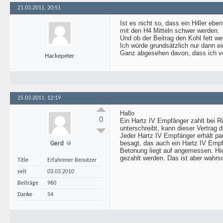
21.03.2011, 20:51
Ist es nicht so, dass ein H4ler eben
mit den H4 Mitteln schwer werden.
Und ob der Beitrag den Kohl fett we
Ich würde grundsätzlich nur dann ei
Ganz abgesehen davon, dass ich von
Hackepeter
25.03.2011, 12:19
Hallo
0
Ein Hartz IV Empfänger zahlt bei Ri
unterschreibt, kann dieser Vertrag 
Jeder Hartz IV Empfänger erhält pa
besagt, das auch ein Hartz IV Empfä
Gerd
Betonung liegt auf angemessen. Hier
gezahlt werden. Das ist aber wahrs
Title
Erfahrener Benutzer
seit
03.03.2010
Beiträge
960
Danke
54