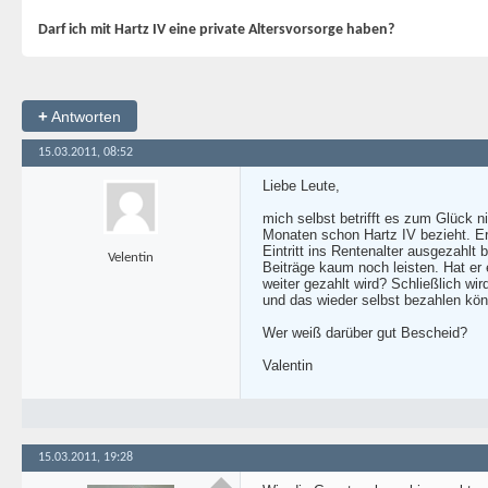
Darf ich mit Hartz IV eine private Altersvorsorge haben?
+
Antworten
15.03.2011, 08:52
Liebe Leute,
mich selbst betrifft es zum Glück ni
Monaten schon Hartz IV bezieht. Er 
Eintritt ins Rentenalter ausgezahlt
Velentin
Beiträge kaum noch leisten. Hat er
weiter gezahlt wird? Schließlich wir
und das wieder selbst bezahlen kö
Wer weiß darüber gut Bescheid?
Valentin
15.03.2011, 19:28