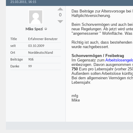
21.03.2011, 16:15
Das Beiträge zur Altersvorsoge bei
0
Haftplichtversicherung.
Beim Schonvermögen und auch bei 
neue Regelungen. Ab jetzt wird unt
Mike Spezi
"angemessener " Wohnfläche. Was
Title
Erfahrener Benutzer
Richtig ist auch, dass bestehenden
seit
03.10.2009
wurde nachgebessert.
Ort
Norddeutschland
Schonvermögen / Freibetrag
Beiträge
906
Im Gegensatz zum
Arbeitslosengeld
einbezogen. Davon ausgenommen sin
Danke
99
750
Euro pro Lebensjahr (vorher 25
Außerdem sollen Arbeitslose künftig
Bei dem allgemeinen Vermögen richt
Lebensjahr.
mfg
Mike