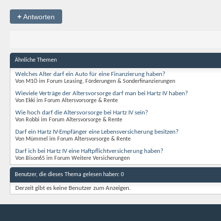
+
Antworten
Ähnliche Themen
Welches Alter darf ein Auto für eine Finanzierung haben?
Von M1Ö im Forum Leasing, Förderungen & Sonderfinanzierungen
Wieviele Verträge der Altersvorsorge darf man bei Hartz IV haben?
Von Ekki im Forum Altersvorsorge & Rente
Wie hoch darf die Altersvorsorge bei Hartz IV sein?
Von Robbi im Forum Altersvorsorge & Rente
Darf ein Hartz IV-Empfänger eine Lebensversicherung besitzen?
Von Mümmel im Forum Altersvorsorge & Rente
Darf ich bei Hartz IV eine Haftpflichtversicherung haben?
Von Bison65 im Forum Weitere Versicherungen
Benutzer, die dieses Thema gelesen haben: 0
Derzeit gibt es keine Benutzer zum Anzeigen.