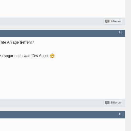
Zitieren
#4
hte Anlage treffen!?
 Du sogar noch was fürs Auge.
Zitieren
#5