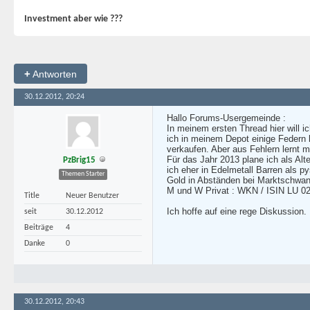
Investment aber wie ???
+
Antworten
30.12.2012, 20:24
Hallo Forums-Usergemeinde :
In meinem ersten Thread hier will 
ich in meinem Depot einige Federn l
verkaufen. Aber aus Fehlern lernt 
Für das Jahr 2013 plane ich als Alt
PzBrig15
ich eher in Edelmetall Barren als p
Themen Starter
Gold in Abständen bei Marktschwan
M und W Privat : WKN / ISIN LU 0
Title
Neuer Benutzer
Ich hoffe auf eine rege Diskussio
seit
30.12.2012
Beiträge
4
Danke
0
30.12.2012, 20:43