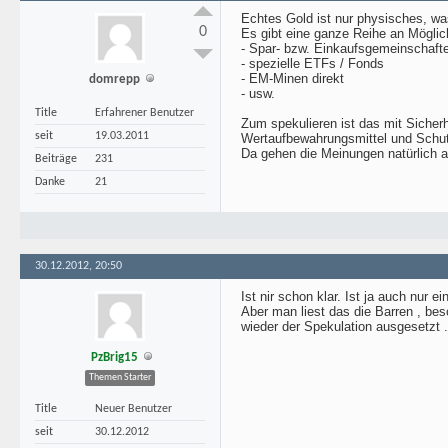
Echtes Gold ist nur physisches, was
0
Es gibt eine ganze Reihe an Möglich
- Spar- bzw. Einkaufsgemeinschaft
- spezielle ETFs / Fonds
- EM-Minen direkt
domrepp
- usw.
Title
Erfahrener Benutzer
Zum spekulieren ist das mit Sicherhe
seit
19.03.2011
Wertaufbewahrungsmittel und Schutz
Da gehen die Meinungen natürlich a
Beiträge
231
Danke
21
30.12.2012, 20:50
Ist nir schon klar. Ist ja auch nur 
Aber man liest das die Barren , be
wieder der Spekulation ausgesetzt 
PzBrig15
Themen Starter
Title
Neuer Benutzer
seit
30.12.2012