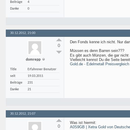
Beiträge
4
Danke
0
30.12.2012, 21:00
Den Fonds kenne ich nicht. Nur dann
0
Müssen es denn Barren sein???
Es gibt auch Münzen, die gar nicht
Vielleicht kennst Du die Seite ber
domrepp
Gold.de - Edelmetall Preisvergleich
Title
Erfahrener Benutzer
seit
19.03.2011
Beiträge
231
Danke
21
30.12.2012, 21:07
Was ist hiermit:
0
A0S9GB | Xetra Gold von Deutsch