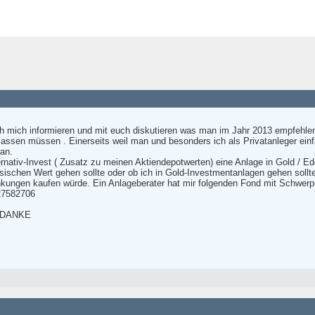
ich mich informieren und mit euch diskutieren was man im Jahr 2013 empfehle
assen müssen . Einerseits weil man und besonders ich als Privatanleger einfac
man.
ernativ-Invest ( Zusatz zu meinen Aktiendepotwerten) eine Anlage in Gold / E
ysischen Wert gehen sollte oder ob ich in Gold-Investmentanlagen gehen sollt
kungen kaufen würde. Ein Anlageberater hat mir folgenden Fond mit Schwerp
27582706
n. DANKE