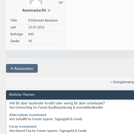
Ravemaster84
Title
Erfahrener Benutzer
seit
23.07.2012
Beiträge
642
Danke
95
+
Antworten
«
Energiemanag
Ähnliche Themen
Viel EK aber laufender Kredit oder wenig EK aber unbelastet?
Von Grimschlag im Forum Baufinanzierung & Immobilienkredite
Alternatives Investment
Von Saito88 im Forum Sparen, Tagesgeld & Fonds
Forex investment
Von Desert Fox im Forum Sparen, Tagesgeld & Fonds