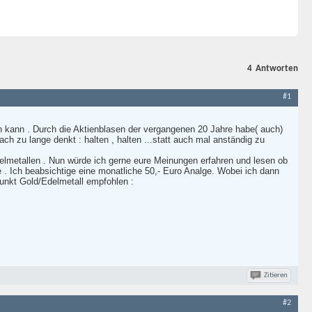
4
Antworten
#1
n kann . Durch die Aktienblasen der vergangenen 20 Jahre habe( auch)
h zu lange denkt : halten , halten ...statt auch mal anständig zu
delmetallen . Nun würde ich gerne eure Meinungen erfahren und lesen ob
e . Ich beabsichtige eine monatliche 50,- Euro Analge. Wobei ich dann
unkt Gold/Edelmetall empfohlen :
Zitieren
#2