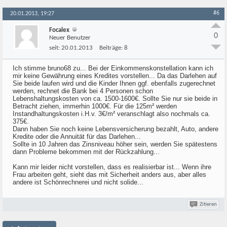
#6
20.01.2013, 19:27
Focalex
0
Neuer Benutzer
seit:
20.01.2013
Beiträge:
8
Ich stimme bruno68 zu... Bei der Einkommenskonstellation kann ich
mir keine Gewährung eines Kredites vorstellen... Da das Darlehen auf
Sie beide laufen wird und die Kinder Ihnen ggf. ebenfalls zugerechnet
werden, rechnet die Bank bei 4 Personen schon
Lebenshaltungskosten von ca. 1500-1600€. Sollte Sie nur sie beide in
Betracht ziehen, immerhin 1000€. Für die 125m² werden
Instandhaltungskosten i.H.v. 3€/m² veranschlagt also nochmals ca.
375€.
Dann haben Sie noch keine Lebensversicherung bezahlt, Auto, andere
Kredite oder die Annuität für das Darlehen...
Sollte in 10 Jahren das Zinsniveau höher sein, werden Sie spätestens
dann Probleme bekommen mit der Rückzahlung...
Kann mir leider nicht vorstellen, dass es realisierbar ist... Wenn ihre
Frau arbeiten geht, sieht das mit Sicherheit anders aus, aber alles
andere ist Schönrechnerei und nicht solide...
Zitieren