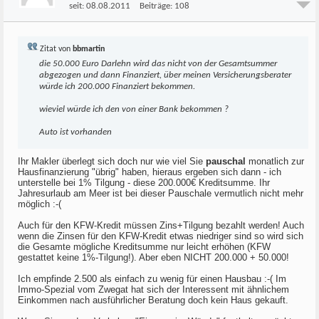
seit:
08.08.2011
Beiträge:
108
Zitat von
bbmartin
die 50.000 Euro Darlehn wird das nicht von der Gesamtsummer
abgezogen und dann Finanziert, über meinen Versicherungsberater
würde ich 200.000 Finanziert bekommen.
wieviel würde ich den von einer Bank bekommen ?
Auto ist vorhanden
Ihr Makler überlegt sich doch nur wie viel Sie
pauschal
monatlich zur
Hausfinanzierung "übrig" haben, hieraus ergeben sich dann - ich
unterstelle bei 1% Tilgung - diese 200.000€ Kreditsumme. Ihr
Jahresurlaub am Meer ist bei dieser Pauschale vermutlich nicht mehr
möglich :-(
Auch für den KFW-Kredit müssen Zins+Tilgung bezahlt werden! Auch
wenn die Zinsen für den KFW-Kredit etwas niedriger sind so wird sich
die Gesamte mögliche Kreditsumme nur leicht erhöhen (KFW
gestattet keine 1%-Tilgung!). Aber eben NICHT 200.000 + 50.000!
Ich empfinde 2.500 als einfach zu wenig für einen Hausbau :-( Im
Immo-Spezial vom Zwegat hat sich der Interessent mit ähnlichem
Einkommen nach ausführlicher Beratung doch kein Haus gekauft.