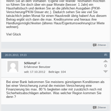
Wenn Sie an dem Vorhaben "Eigene vier Wände" festhalten möchten
so führen Sie doch über ein paar Monate (besser: 1 Jahr) ein
Haushaltsbuch und denken Sie an die jährlichen Ausgaben (PKW-
Versicherung/PKW-Steuer etc.). Dadurch sehen Sie wie viel Sie
tatsächlich jeden Monat für einen Hauskredit übrig haben! Aus diesem
Betrag ergibt sich dann die max. Kreditsumme und hieraus ihre
Handlungsmöglichkeiten (älteres Haus/Eigentumswohnung/zur Miete
wohnen).
Viel Glück
Zitieren
#5
20.01.2013, 19:23
Schlumpf
0
Erfahrener Benutzer
seit:
17.10.2012
Beiträge:
104
Bei einer Bank bekommen Sie meistens günstigeren Konditionen als
bei einer Versicherung zumal die meisten Versicherung eine
Finanzierung bis max. 80 % begleiten oder mit zusätzlich noch mit
Sicherheitsabschlägen arbeiten. Was welcher Region kommen Sie
denn ?
Zitieren