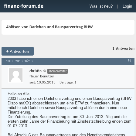
Was ist neu?
|
Login
Ablösen von Darlehen und Bausparvertrag BHW
1
Antworten
+
Antworten
#1
10.05.2013, 16:13
christin
Themenstarter
Neuer Benutzer
seit:
10.05.2013
Beiträge:
1
Hallo an Alle,
2003 habe ich einen Darlehensvertrag und einen Bausparvertrag (BHW
Dispo maXX) abgeschlossen um eine ETW zu finanzieren. Nun
möchte ich Darlehen sowie Bausparvertrag ablösen durch eine neue
Finanzierung.
Die Zuteilung des Bausparvertrag ist am 30. Juni 2013 fällig und die
ersten zehn Jahre der Finanzierung mit Zinsfestschreibung enden zum
01.07.2013.
Bei Abschluß des Bausparvertrages und des Hypothekendarlehens