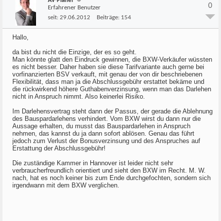
AV-Planer
0
Erfahrener Benutzer
seit:
29.06.2012
Beiträge:
154
Hallo,
da bist du nicht die Einzige, der es so geht.
Man könnte glatt den Eindruck gewinnen, die BXW-Verkäufer wüssten
es nicht besser. Daher haben sie diese Tarifvariante auch gerne bei
vorfinanzierten BSV verkauft, mit genau der von dir beschriebenen
Flexibilität, dass man ja die Abschlussgebühr erstattet bekäme und
die rückwirkend höhere Guthabenverzinsung, wenn man das Darlehen
nicht in Anspruch nimmt. Also keinerlei Risiko.
Im Darlehensvertrag steht dann der Passus, der gerade die Ablehnung
des Bauspardarlehens verhindert. Vom BXW wirst du dann nur die
Aussage erhalten, du musst das Bauspardarlehen in Anspruch
nehmen, das kannst du ja dann sofort ablösen. Genau das führt
jedoch zum Verlust der Bonusverzinsung und des Anspruches auf
Erstattung der Abschlussgebühr!
Die zuständige Kammer in Hannover ist leider nicht sehr
verbraucherfreundlich orientiert und sieht den BXW im Recht. M. W.
nach, hat es noch keiner bis zum Ende durchgefochten, sondern sich
irgendwann mit dem BXW verglichen.