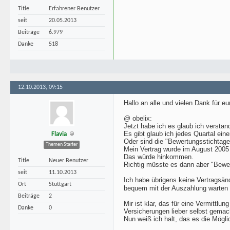
Title
Erfahrener Benutzer
seit
20.05.2013
Beiträge
6.979
Danke
518
12.10.2013, 09:15
Hallo an alle und vielen Dank für e
@ obelix:
Jetzt habe ich es glaub ich versta
Es gibt glaub ich jedes Quartal ei
Flavia
Oder sind die "Bewertungsstichtage
Themen Starter
Mein Vertrag wurde im August 2005
Das würde hinkommen.
Title
Neuer Benutzer
Richtig müsste es dann aber "Bewe
seit
11.10.2013
Ich habe übrigens keine Vertragsän
Ort
Stuttgart
bequem mit der Auszahlung warten 
Beiträge
2
Mir ist klar, das für eine Vermittl
Danke
0
Versicherungen lieber selbst gemac
Nun weiß ich halt, das es die Mögli