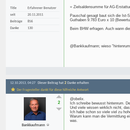
= Zielsaldensumme für AG-Erstattu
Title
Erfahrener Benutzer
seit
20.11.2011
Pauschal gesagt baut sich die Ist-
Guthaben 9.783 Euro x 10 (Bewertu
Beiträge
856
Danke
130
Beim BHW erfragen. Auch wann die G
@Bankkaufmann; wieso "hintenrum"? E
2
12.10.2013, 04:27
Dieser Beitrag hat
Danke erhalten
Der Fragesteller dankt für diese hilfreiche Antwort
@obelix.
2
Ich schreibe bewusst hintenrum. De
Und viele wissen wirklich nicht, d
Ich habe schon so viele viel zu 
Warum kann man die Vermittlung ein
was.
Bankkaufmann