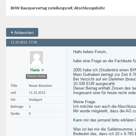
BHW Bausparvertag zuteilungsreif, Abschlussgebühr
+
Antworten
11.10.2013, 17:06
Hallo liebes Forum,
habe eine Frage an die Fachleute f
2005 habe ich (Studentin) einen B
Flavia
Mein Guthaben beträgt zur Zeit 9.
Themen Starter
Bei Verzicht auf ein Darlehen (bra
10.338 EUR ausgezahlt.
Title
Neuer Benutzer
Dieser Betrag enthält Zinsen des l
Insgesamt eine für heute recht ord
seit
11.10.2013
Ort
Stuttgart
Meine Frage:
Ich möchte nun auch die Abschluss
Beiträge
2
Mir wurde mitgeteilt, dass die AG 
Danke
0
Kann mir das jemand bitte erklären
Was ist bei mir die Saldensumme, a
Bedeutet das, dass ich 10 x 9.783