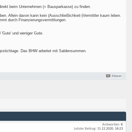
 direkt beim Unternehmen (= Bausparkasse) zu finden.
en. Allein davon kann kein (Ausschließlichkeit-)Vermittler kaum leben.
ommt durch Finanzierungsvermittlungen.
l 'Gute' und weniger Gute.
ngsstichtage. Das BHW arbeitet mit Saldensummen.
Zitieren
Antworten:
6
Letzter Beitrag:
11.12.2020,
16:23