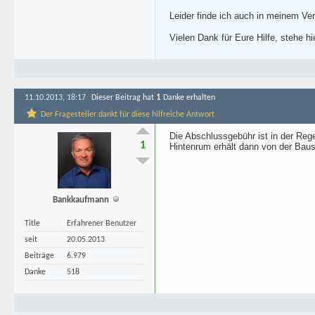
Leider finde ich auch in meinem Vert
Vielen Dank für Eure Hilfe, stehe hi
1
11.10.2013, 18:17
Dieser Beitrag hat
Danke erhalten
Der Fragesteller dankt für diese hilfreiche Antwort
Die Abschlussgebühr ist in der Reg
1
Hintenrum erhält dann von der Baus
Bankkaufmann
Title
Erfahrener Benutzer
seit
20.05.2013
Beiträge
6.979
Danke
518