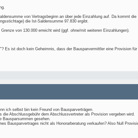
ng.
Saldensumme von Vertragsbeginn an über jede Einzahlung auf. Da kommt die 
ngsstichtage) die Ist-Saldensumme 97.830 ergibt.
renze von 130.000 erreicht wird (ggf. ohne/mit weiteren Einzahlungen).
s ist doch kein Geheimnis, dass der Bausparvermittler eine Provision für die
nn ich selbst bin kein Freund von Bausparverträgen.
ass die Abschlussgebühr dem Abschlussvertreter als Provision vergeben wird.
hohe Bausparsummen gesehen.
es Bausparvertrages nicht als Honorarberatung verkaufen? Also Null Provis