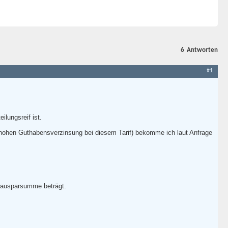
6
Antworten
#1
lungsreif ist.
t hohen Guthabensverzinsung bei diesem Tarif) bekomme ich laut Anfrage
 Bausparsumme beträgt.