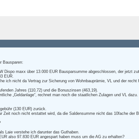
ür Bausparen:
HW Dispo maxx über 13.000 EUR Bausparsumme abgeschlossen, der jetzt zutei
783 EUR.
uche ich nicht da Vertrag zur Sicherung von Wohnbauprämie, VL und der rech
aufenden Jahres (110,72) und die Bonuszinsen (463,19).
entliche „Geldanlage“, rechnet man noch die staatlichen Zulagen und VL dazu.
gebühr (130 EUR) zurück.
zur Zeit noch nicht erstattet wird, da die Saldensumme nicht das 10fache der
?
ls Laie verstehe ich darunter das Guthaben.
 EUR also 97.830 EUR angespart haben muss um die AG zu erhalten?