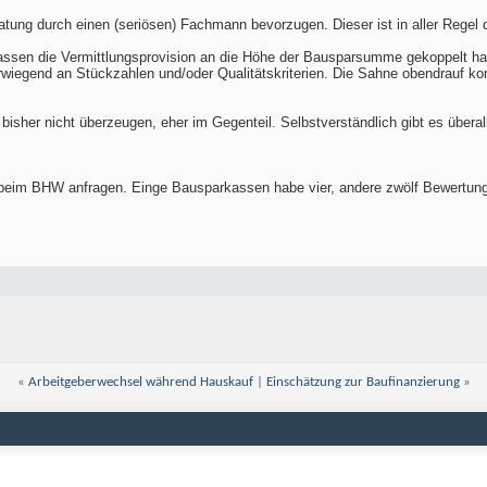
atung durch einen (seriösen) Fachmann bevorzugen. Dieser ist in aller Regel
rkassen die Vermittlungsprovision an die Höhe der Bausparsumme gekoppelt hab
erwiegend an Stückzahlen und/oder Qualitätskriterien. Die Sahne obendrauf k
 bisher nicht überzeugen, eher im Gegenteil. Selbstverständlich gibt es überal
 beim BHW anfragen. Einge Bausparkassen habe vier, andere zwölf Bewertu
«
Arbeitgeberwechsel während Hauskauf
|
Einschätzung zur Baufinanzierung
»