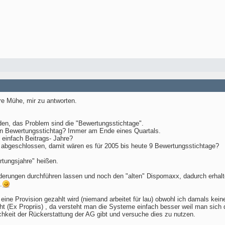
ure Mühe, mir zu antworten.
nden, das Problem sind die "Bewertungsstichtage".
nen Bewertungsstichtag? Immer am Ende eines Quartals.
 einfach Beitrags- Jahre?
 abgeschlossen, damit wären es für 2005 bis heute 9 Bewertungsstichtage?
rtungsjahre" heißen.
derungen durchführen lassen und noch den "alten" Dispomaxx, dadurch erhalt
.
ung eine Provision gezahlt wird (niemand arbeitet für lau) obwohl ich damals k
ht (Ex Propriis) , da versteht man die Systeme einfach besser weil man sich
chkeit der Rückerstattung der AG gibt und versuche dies zu nutzen.