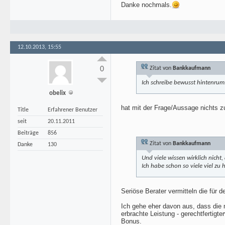
Danke nochmals.
12.10.2013, 15:55
0
Zitat von
Bankkaufmann
Ich schreibe bewusst hintenrum
obelix
hat mit der Frage/Aussage nichts z
Title
Erfahrener Benutzer
seit
20.11.2011
Beiträge
856
Zitat von
Bankkaufmann
Danke
130
Und viele wissen wirklich nicht
Ich habe schon so viele viel 
Seriöse Berater vermitteln die für 
Ich gehe eher davon aus, dass die m
erbrachte Leistung - gerechtfertigte
Bonus.