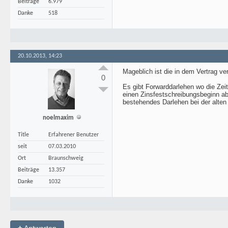
Beiträge
6.979
Danke
518
20.10.2013, 14:23
Mageblich ist die in dem Vertrag ve
0
Es gibt Forwarddarlehen wo die Zeit
einen Zinsfestschreibungsbeginn a
bestehendes Darlehen bei der alten
noelmaxim
Title
Erfahrener Benutzer
seit
07.03.2010
Ort
Braunschweig
Beiträge
13.357
Danke
1032
+
Antworten