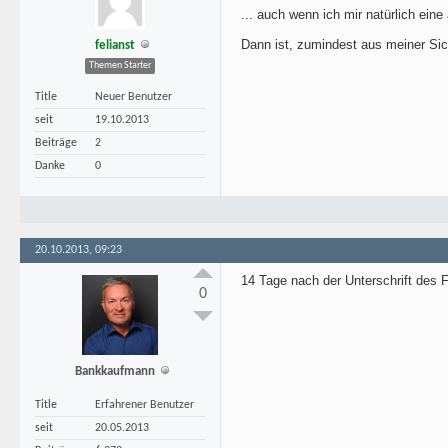
... auch wenn ich mir natürlich ein
Dann ist, zumindest aus meiner Sich
felianst
Themen Starter
Title
Neuer Benutzer
seit
19.10.2013
Beiträge
2
Danke
0
20.10.2013, 09:23
14 Tage nach der Unterschrift des F
0
Bankkaufmann
Title
Erfahrener Benutzer
seit
20.05.2013