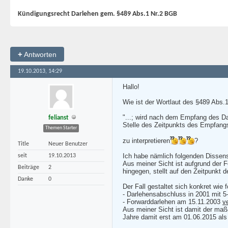
Kündigungsrecht Darlehen gem. §489 Abs.1 Nr.2 BGB
+
Antworten
19.10.2013, 14:29
Hallo!
Wie ist der Wortlaut des §489 Abs.1
"...; wird nach dem Empfang des D
felianst
Stelle des Zeitpunkts des Empfang
Themen Starter
zu interpretieren
?
Title
Neuer Benutzer
Ich habe nämlich folgenden Dissens
seit
19.10.2013
Aus meiner Sicht ist aufgrund der 
Beiträge
2
hingegen, stellt auf den Zeitpunkt d
Danke
0
Der Fall gestaltet sich konkret wie f
- Darlehensabschluss in 2001 mit 5-
- Forwarddarlehen am 15.11.2003
v
Aus meiner Sicht ist damit der maß
Jahre damit erst am 01.06.2015 als