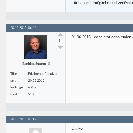
Für schnellstmögliche und verlässl
20.10.2013, 06:14
01.06.2015 - denn erst dann enden 
0
Bankkaufmann
Title
Erfahrener Benutzer
seit
20.05.2013
Beiträge
6.979
Danke
518
20.10.2013, 07:49
Danke!