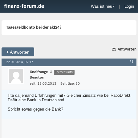
Was ist neu?
|
Login
Tagesgeldkonto bei der akf24?
21
Antworten
+
Antworten
#1
22.01.2014, 09:17
Kneifzange
Themenstarter
Benutzer
seit:
15.03.2013
Beiträge:
30
Hta da jemand Erfahrungen mit? Gleicher Zinsatz wie bei RaboDirekt.
Dafür eine Bank in Deutschland.
Spricht etwas gegen die Bank?