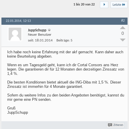
1 bis 20 von
22
Letzte
#2
22.01.2014, 12:13
JuppSchupp
0
Neuer Benutzer
seit:
18.01.2014
Beiträge:
5
Ich habe noch keine Erfahrung mit der akf gemacht. Kann daher auch
keine Beurteilung abgeben.
Wenn es um Tagesgeld geht, kann ich dir Cortal Consors ans Herz
legen. Die garantieren dir für 12 Monaten den derzeitigen Zinssatz von
1,4 %.
Die besten Konditionen bietet aktuell die ING-Diba mit 1,5 %. Dieser
Zinssatz ist immerhin für 4 Monate garantiert.
Sofern du weitere Infos zu den beiden Angeboten benötigst, kannst du
mir gerne eine PN senden.
Gruß
JuppSchupp
Zitieren