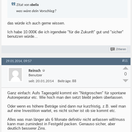
Zitat von
obelix
was wäre dein Vorschlag?
das würde ich auch gerne wissen.
Ich habe 10.000€ die ich irgendwie "für die Zukunft" gut und "sicher"
benutzen würde...
Zitieren
#11
29.01.2014, 09:57
Reinsch
0
Benutzer
seit:
20.01.2014
Beiträge:
88
Ganz einfach: Aufs Tagesgeld kommt ein "Notgroschen" für spontane
Autoreperatur etc. Wie hoch man den setzt bleibt jedem überlassen.
Oder wenn es höhere Beträge sind dann nur kurzfristig, z.B. weil man
auf eine Investition wartet, es nicht sicher ist ob sie kommt etc.
Alles was man länger als 6 Monate definitiv nicht anfassen will/muss
kann man zumindest in Festgeld packen. Genauso sicher, aber
deutlich besserer Zins.