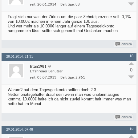
seit:
20.01.2014
Beiträge:
88
Fragt sich nur was der Zirkus um die paar Zehntelprozente soll. 0,1%
von 10.000€ machen in einem Jahr ganze 10€ aus.
Und wer mehr als 10.000€ länger auf einem Tagesgeldkonto
rumgammeln lässt sollte sich generell mal Gedanken machen.
Zitieren
#8
28.01.2014, 21:31
titan1981
0
Erfahrener Benutzer
seit:
03.07.2013
Beiträge:
2.961
Warum? auf dem Tagesgedkonto sollten doch 2-3
Nettomonatsgehälter drauf sein wenn man was unplanmäsiges
kommt. 10.000€ halte ich da nicht zuviel kommt halt immer was man
netto hat im Monat...
Zitieren
#9
29.01.2014, 07:48