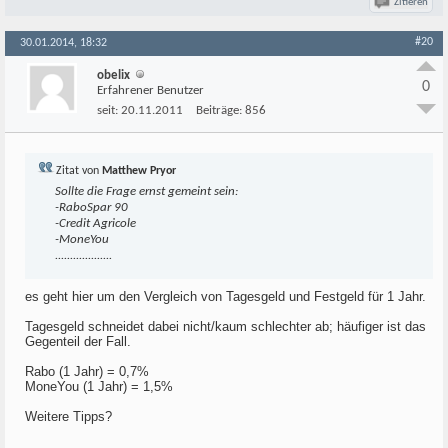
Zitieren
#20
30.01.2014, 18:32
obelix
0
Erfahrener Benutzer
seit:
20.11.2011
Beiträge:
856
Zitat von
Matthew Pryor
Sollte die Frage ernst gemeint sein:
-RaboSpar 90
-Credit Agricole
-MoneYou
...................
es geht hier um den Vergleich von Tagesgeld und Festgeld für 1 Jahr.
Tagesgeld schneidet dabei nicht/kaum schlechter ab; häufiger ist das
Gegenteil der Fall.
Rabo (1 Jahr) = 0,7%
MoneYou (1 Jahr) = 1,5%
Weitere Tipps?