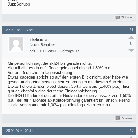
JuppSchupp
Zitieren
#5
27.01.2014, 09:09
Linda00
0
Neuer Benutzer
seit:
21.11.2013
Beiträge:
16
Mir persönlich sagt die akf24 bis gerade nichts.
Aktuell gibt es da aufs Tagesgeld anscheinend 1,30% p.a.
Vorteil: Deutsche Einlagensicherung.
Etwas dagegen spricht so auf den ersten Blick nicht, aber habe wie
gesagt auch keine persönlichen Erfahrungen mit diesem Anbieter.
Etwas höhere Zinsen bietet derzeit Cortal Consors (1,40% p.a.), hier
gibt es ebenfalls eine deutsche Einlagensicherung.
Die ING DiBa bietet derzeit für Neukunden einen Zinssatz von 1,50%
p.a., der für 4 Monate ab Kontoeröffnung garantiert ist, anschließend
ist die Verzinsung mit 1,00% p.a. allerdings ziemlich mau.
Zitieren
#6
28.01.2014, 20:31