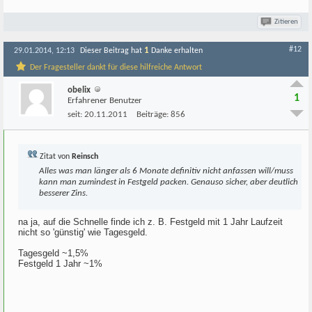
Zitieren
#12
1
29.01.2014, 12:13
Dieser Beitrag hat
Danke erhalten
Der Fragesteller dankt für diese hilfreiche Antwort
obelix
1
Erfahrener Benutzer
seit:
20.11.2011
Beiträge:
856
Zitat von
Reinsch
Alles was man länger als 6 Monate definitiv nicht anfassen will/muss
kann man zumindest in Festgeld packen. Genauso sicher, aber deutlich
besserer Zins.
na ja, auf die Schnelle finde ich z. B. Festgeld mit 1 Jahr Laufzeit
nicht so 'günstig' wie Tagesgeld.
Tagesgeld ~1,5%
Festgeld 1 Jahr ~1%