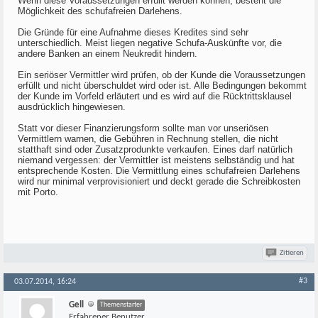
Wenn diese Voraussetzungen erfüllt werden können, besteht die
Möglichkeit des schufafreien Darlehens.
Die Gründe für eine Aufnahme dieses Kredites sind sehr
unterschiedlich. Meist liegen negative Schufa-Auskünfte vor, die
andere Banken an einem Neukredit hindern.
Ein seriöser Vermittler wird prüfen, ob der Kunde die Voraussetzungen
erfüllt und nicht überschuldet wird oder ist. Alle Bedingungen bekommt
der Kunde im Vorfeld erläutert und es wird auf die Rücktrittsklausel
ausdrücklich hingewiesen.
Statt vor dieser Finanzierungsform sollte man vor unseriösen
Vermittlern warnen, die Gebühren in Rechnung stellen, die nicht
statthaft sind oder Zusatzprodunkte verkaufen. Eines darf natürlich
niemand vergessen: der Vermittler ist meistens selbständig und hat
entsprechende Kosten. Die Vermittlung eines schufafreien Darlehens
wird nur minimal verprovisioniert und deckt gerade die Schreibkosten
mit Porto.
Zitieren
#3
03.07.2014, 16:24
Gell
Themenstarter
Erfahrener Benutzer