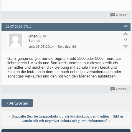
Zitieren
#6
21.07.2014, 07:11
Bingo33
0
Banned
seit:
25.05.2014
Beiträge:
66
Ganz genau es gibt nur die Sigma kredit 3500 oder 5000,- euro aus
lichtenstein ! Maxda und Bon-kredit vermitel nur diesen kredit als
vermittler und machen dick werbung mit schufa freien kredit und
zocken die leute ab in dem sie noch nebenbei versicherungen oder
sonstiges verkaufen und den not von den Menschen ausnützen!
Zitieren
+
Antworten
«
Doppelte Bearbeitungegebühr durch Aufstockung des Kredites
|
Gibt es
Autokredit mit negativer Schufa mit guten einkommen?
»