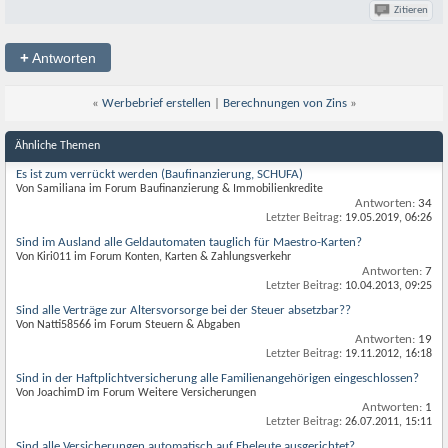
Zitieren
+
Antworten
«
Werbebrief erstellen
|
Berechnungen von Zins
»
Ähnliche Themen
Es ist zum verrückt werden (Baufinanzierung, SCHUFA)
Von Samiliana im Forum Baufinanzierung & Immobilienkredite
Antworten:
34
Letzter Beitrag:
19.05.2019,
06:26
Sind im Ausland alle Geldautomaten tauglich für Maestro-Karten?
Von Kiri011 im Forum Konten, Karten & Zahlungsverkehr
Antworten:
7
Letzter Beitrag:
10.04.2013,
09:25
Sind alle Verträge zur Altersvorsorge bei der Steuer absetzbar??
Von Natti58566 im Forum Steuern & Abgaben
Antworten:
19
Letzter Beitrag:
19.11.2012,
16:18
Sind in der Haftplichtversicherung alle Familienangehörigen eingeschlossen?
Von JoachimD im Forum Weitere Versicherungen
Antworten:
1
Letzter Beitrag:
26.07.2011,
15:11
Sind alle Versicherungen automatisch auf Eheleute ausgerichtet?