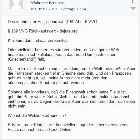
0
Erfahrener Benutzer
seit:
02.07.2013
Beiträge:
1.174
Das ist ein alter Hut, genau wie §169 Abs. 6 VVG.
§ 169 VVG Rückkaufswert - dejure.org
Klar wird damit etwas vorbereitet.
Oder vielleicht besser: es wird verhindert, daß die ganze Welt
finanztechnisch kollabiert, wenn das erste Dominosteinchen
(Griechenland?) fällt.
Mal im Ernst: Griechenland ist zu klein, um die Welt mitzureißen. Aber
die Franzosen stecken tief in Griechenland drin. Und den Franzosen
geht es nicht gut, weil seine Autos nicht mehr (von den
südeuropäischen Staaten) gekauft werden.
Solange alle ignorieren, daß die Finanzwelt schon lange Pleite ist,
geht die Party weiter. Schließlich ist der Gesamtschuldenstand viel
viel höher, als zu Beginn der Krise. Aber was nicht sein darf, darf eben
nicht sein.
Wie ist die Wirklichkeit wirklich?
BdV will mehr Klarheit zur finanziellen Lage der Lebensversicherer -
Finanznachrichten auf Cash.Online