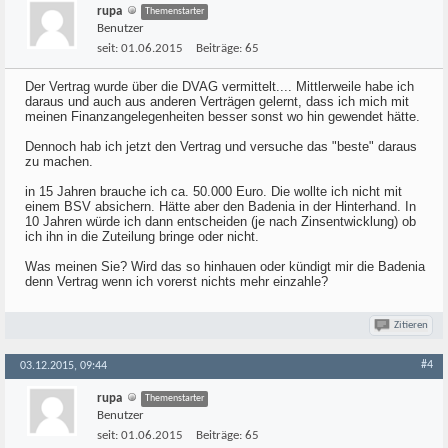
rupa
Themenstarter
Benutzer
seit:
01.06.2015
Beiträge:
65
Der Vertrag wurde über die DVAG vermittelt.... Mittlerweile habe ich
daraus und auch aus anderen Verträgen gelernt, dass ich mich mit
meinen Finanzangelegenheiten besser sonst wo hin gewendet hätte.
Dennoch hab ich jetzt den Vertrag und versuche das "beste" daraus
zu machen.
in 15 Jahren brauche ich ca. 50.000 Euro. Die wollte ich nicht mit
einem BSV absichern. Hätte aber den Badenia in der Hinterhand. In
10 Jahren würde ich dann entscheiden (je nach Zinsentwicklung) ob
ich ihn in die Zuteilung bringe oder nicht.
Was meinen Sie? Wird das so hinhauen oder kündigt mir die Badenia
denn Vertrag wenn ich vorerst nichts mehr einzahle?
Zitieren
#4
03.12.2015, 09:44
rupa
Themenstarter
Benutzer
seit:
01.06.2015
Beiträge:
65