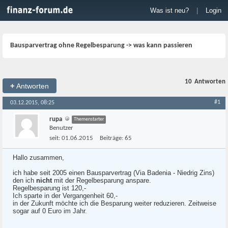
Was ist neu?
|
Login
Bausparvertrag ohne Regelbesparung -> was kann passieren
10
Antworten
+
Antworten
#1
03.12.2015, 08:25
rupa
Themenstarter
Benutzer
seit:
01.06.2015
Beiträge:
65
Hallo zusammen,
ich habe seit 2005 einen Bausparvertrag (Via Badenia - Niedrig Zins)
den ich
nicht
mit der Regelbesparung anspare.
Regelbesparung ist 120,-
Ich sparte in der Vergangenheit 60,-
in der Zukunft möchte ich die Besparung weiter reduzieren. Zeitweise
sogar auf 0 Euro im Jahr.