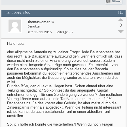
Zitieren
#11
03.12.2015, 16:09
ThomasRomer
0
Benutzer
seit:
25.11.2015
Beiträge:
39
Hallo rupa,
eine allgemeine Anmerkung zu deiner Frage: Jede Bausparkasse hat
das recht, alte Bauspartarife aufzukündigen, wenn ersichtlich ist, dass
diese nicht mehr zu einer Finanzierung verwendet werden. Zudem
werden nicht besparte Altverträge nach gewissen Zeit ebenfalls von
den Bausparkassen aufgekündigt. Sollte dies bei der Badenia
passieren bekommst du jedoch ein entsprechendes Anschreiben und
auch die Möglichkeit die Besparung wieder zu starten, wenn du dies
willst.
Für den BSV, den du aktuell liegen hast. Schon einmal über eine
Teilung nachgedacht? So könntest du das angesparte Kapital
entnehmen und ggf. für eine Sondertilgung verwenden? Den restlichen
Vertrag könnte man auf aktuelle Tarifversion umstellen mit 1,1%
Darlehenszins. Ja das kostet eine Gebühr, ist aber meist durch die
Zinsersparnis mehr als abgedeckt. Wenn die Teilung nicht interessant
ist, so kannst du auch bestehende Tarif in einen aktuellen Tarif
umstellen.
So, ich hoffe ich konnte die weiterhelfen?! Wenn du noch Fragen