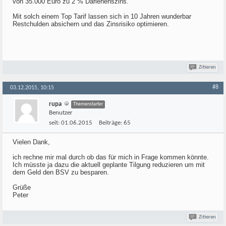
von 35.000 Euro zu 2 % Darlehenszins.
Mit solch einem Top Tarif lassen sich in 10 Jahren wunderbar
Restchulden absichern und das Zinsrisiko optimieren.
Zitieren
#8
03.12.2015, 10:15
rupa
Themenstarter
Benutzer
seit:
01.06.2015
Beiträge:
65
Vielen Dank,
ich rechne mir mal durch ob das für mich in Frage kommen könnte.
Ich müsste ja dazu die aktuell geplante Tilgung reduzieren um mit
dem Geld den BSV zu besparen.
Grüße
Peter
Zitieren