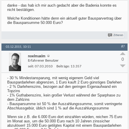
danke - das hab ich mir auch gedacht aber die Badenia konnte es
nicht bestätigen.
Welche Konditionen hätte denn ein aktuell guter Bausparvertrag über
die Bausparsumme 50.000 Euro?
Zitieren
#7
03.12.2015, 10:11
noelmaxim
0
Erfahrener Benutzer
seit:
07.03.2010
Beiträge:
13.357
- 30 % Mindestansparung, mit wenig eigenem Geld viel
Bauspardarlehen abgrenzen, 1 Euro kauft 2 Euro günstiges Darlehen
- 2 % Darlehenszins, bezogen auf den geringen Eigenaufwand ein
Topzins
- 1% Guthabenszins, kein großer Verlust während der Sparphase zu
dem Zahlzins
- Bausparsumme ist 50 % der Auszahlungssumme, somit verringerte
Abschlussgebür, üblich sind 1 % auf die Auszahlungssumme
Wenn sie z.B. die 6.000 Euro dort einzahlen würden, reichen 75 Euro
im Monat aus, um die 50.000 Euro nach 10 Jahren zinssicher
abzulösen! 15.000 Euro getilgtes Kapital mit einem Bauspardarlehen