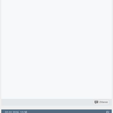
Zitieren
#2
02.01.2016, 13:38