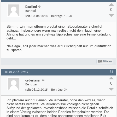
Daukind
0
Banned
seit:
08.04.2014
Beiträge:
1.350
Stimmt. Ein Internetforum ersetzt einen Steuerberater sicherlich
adäquat. Insbesondere wenn man selbst nicht den Hauch einer
Ahnung hat und es um so etwas läppisches wie eine Firmengründung
geht...
Naja egal, soll jeder machen was er für richtig hält nur um dreifuffzich
zu sparen.
Zitieren
#5
03.01.2016, 07:55
orderianer
0
Benutzer
seit:
06.12.2015
Beiträge:
34
Ich plädiere auch für einen Steuerberater, ohne den wird es, wenn
nicht bereits vertiefte Steuerkenntnisse vorliegen nicht gehen.
Aufgrund der geplanten Investitionshöhe müssen die Details schriftlich
in einem Vertrag zwischen beiden Parteien festgehalten werden. Die
sind aber komplex (s. dem selbst angesprochenen möglichen Exit