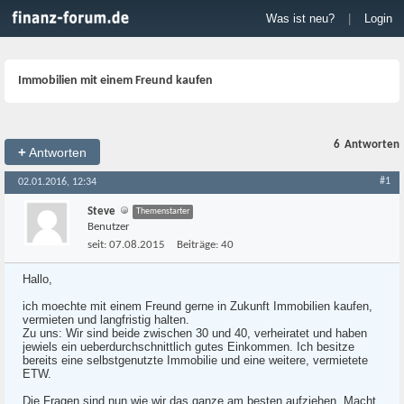
Was ist neu?
|
Login
Immobilien mit einem Freund kaufen
6
Antworten
+
Antworten
#1
02.01.2016, 12:34
Steve
Themenstarter
Benutzer
seit:
07.08.2015
Beiträge:
40
Hallo,
ich moechte mit einem Freund gerne in Zukunft Immobilien kaufen,
vermieten und langfristig halten.
Zu uns: Wir sind beide zwischen 30 und 40, verheiratet und haben
jewiels ein ueberdurchschnittlich gutes Einkommen. Ich besitze
bereits eine selbstgenutzte Immobilie und eine weitere, vermietete
ETW.
Die Fragen sind nun wie wir das ganze am besten aufziehen. Macht