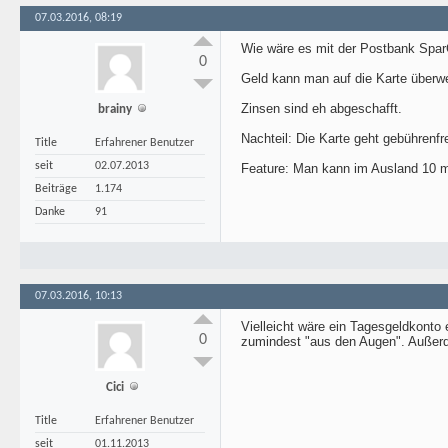
07.03.2016, 08:19
Wie wäre es mit der Postbank Spa
0
Geld kann man auf die Karte überw
Zinsen sind eh abgeschafft.
brainy
Nachteil: Die Karte geht gebührenf
Title
Erfahrener Benutzer
seit
02.07.2013
Feature: Man kann im Ausland 10 m
Beiträge
1.174
Danke
91
07.03.2016, 10:13
Vielleicht wäre ein Tagesgeldkonto
0
zumindest "aus den Augen". Außerde
Cici
Title
Erfahrener Benutzer
seit
01.11.2013