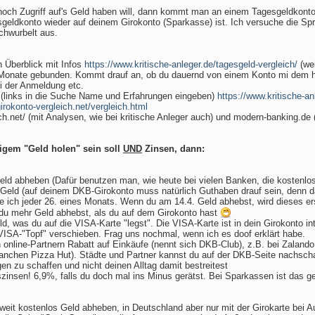
och Zugriff auf's Geld haben will, dann kommt man an einem Tagesgeldkonto 
geldkonto wieder auf deinem Girokonto (Sparkasse) ist. Ich versuche die Spr
chwurbelt aus.
 Überblick mit Infos
https://www.kritische-anleger.de/tagesgeld-vergleich/
(wei
Monate gebunden. Kommt drauf an, ob du dauernd von einem Konto mi dem hö
ei der Anmeldung etc.
(links in die Suche Name und Erfahrungen eingeben)
https://www.kritische-an
irokonto-vergleich.net/vergleich.html
ch.net/ (mit Analysen, wie bei kritische Anleger auch) und modern-banking.de 
tigem "Geld holen" sein soll
UND
Zinsen, dann:
Geld abheben (Dafür benutzen man, wie heute bei vielen Banken, die kostenlo
eld (auf deinem DKB-Girokonto muss natürlich Guthaben drauf sein, denn da
be ich jeder 26. eines Monats. Wenn du am 14.4. Geld abhebst, wird dieses e
s du mehr Geld abhebst, als du auf dem Girokonto hast
, was du auf die VISA-Karte "legst". Die VISA-Karte ist in dein Girokonto 
 VISA-"Topf" verschieben. Frag uns nochmal, wenn ich es doof erklärt habe.
 online-Partnern Rabatt auf Einkäufe (nennt sich DKB-Club), z.B. bei Zalan
nchen Pizza Hut). Städte und Partner kannst du auf der DKB-Seite nachschauen
n zu schaffen und nicht deinen Alltag damit bestreitest
szinsen! 6,9%, falls du doch mal ins Minus gerätst. Bei Sparkassen ist das 
tweit kostenlos Geld abheben, in Deutschland aber nur mit der Girokarte be