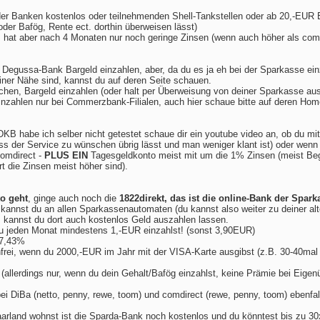
er Banken kostenlos oder teilnehmenden Shell-Tankstellen oder ab 20,-EU
der Bafög, Rente ect. dorthin überweisen lässt)
, hat aber nach 4 Monaten nur noch geringe Zinsen (wenn auch höher als comd
er Degussa-Bank Bargeld einzahlen, aber, da du es ja eh bei der Sparkasse ei
ner Nähe sind, kannst du auf deren Seite schauen.
hen, Bargeld einzahlen (oder halt per Überweisung von deiner Sparkasse aus
inzahlen nur bei Commerzbank-Filialen, auch hier schaue bitte auf deren Home
KB habe ich selber nicht getestet schaue dir ein youtube video an, ob du m
ss der Service zu wünschen übrig lässt und man weniger klant ist) oder wen
omdirect -
PLUS EIN
Tagesgeldkonto meist mit um die 1% Zinsen (meist Beg
t die Zinsen meist höher sind).
o geht
, ginge auch noch die
1822direkt, das ist die online-Bank der Spark
annst du an allen Sparkassenautomaten (du kannst also weiter zu deiner a
kannst du dort auch kostenlos Geld auszahlen lassen.
 jeden Monat mindestens 1,-EUR einzahlst! (sonst 3,90EUR)
 7,43%
nfrei, wenn du 2000,-EUR im Jahr mit der VISA-Karte ausgibst (z.B. 30-40ma
(allerdings nur, wenn du dein Gehalt/Bafög einzahlst, keine Prämie bei Eige
 DiBa (netto, penny, rewe, toom) und comdirect (rewe, penny, toom) ebenfal
arland wohnst ist die Sparda-Bank noch kostenlos und du könntest bis zu 30