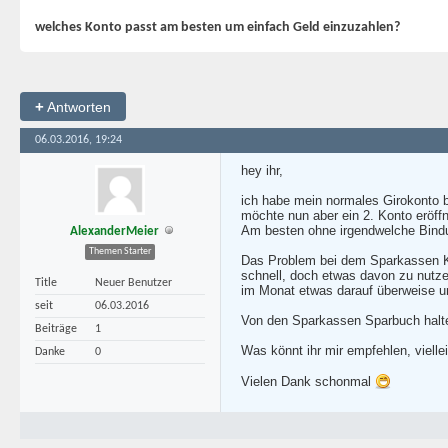
welches Konto passt am besten um einfach Geld einzuzahlen?
+
Antworten
06.03.2016, 19:24
hey ihr,
ich habe mein normales Girokonto b
möchte nun aber ein 2. Konto eröffn
Am besten ohne irgendwelche Bindu
AlexanderMeier
Themen Starter
Das Problem bei dem Sparkassen Kon
schnell, doch etwas davon zu nutze
Title
Neuer Benutzer
im Monat etwas darauf überweise un
seit
06.03.2016
Von den Sparkassen Sparbuch halte 
Beiträge
1
Was könnt ihr mir empfehlen, viell
Danke
0
Vielen Dank schonmal