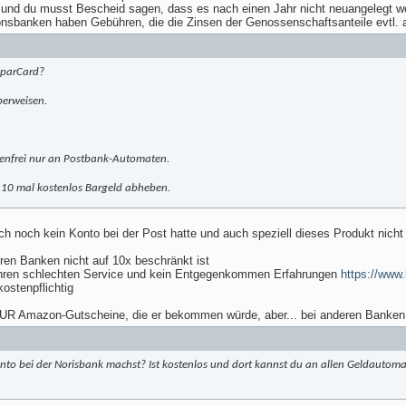
t und du musst Bescheid sagen, dass es nach einen Jahr nicht neuangelegt we
nsbanken haben Gebühren, die die Zinsen der Genossenschaftsanteile evtl. au
SparCard?
berweisen.
renfrei nur an Postbank-Automaten.
10 mal kostenlos Bargeld abheben.
ch noch kein Konto bei der Post hatte und auch speziell dieses Produkt nicht
ren Banken nicht auf 10x beschränkt ist
r ihren schlechten Service und kein Entgegenkommen Erfahrungen
https://www.
ostenpflichtig
-EUR Amazon-Gutscheine, die er bekommen würde, aber... bei anderen Banken
nto bei der Norisbank machst? Ist kostenlos und dort kannst du an allen Geldautom