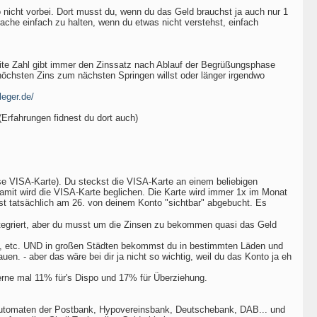
nicht vorbei. Dort musst du, wenn du das Geld brauchst ja auch nur 1
ache einfach zu halten, wenn du etwas nicht verstehst, einfach
te Zahl gibt immer den Zinssatz nach Ablauf der Begrüßungsphase
chsten Zins zum nächsten Springen willst oder länger irgendwo
leger.de/
(Erfahrungen fidnest du dort auch)
se VISA-Karte). Du steckst die VISA-Karte an einem beliebigen
mit wird die VISA-Karte beglichen. Die Karte wird immer 1x im Monat
rst tatsächlich am 26. von deinem Konto "sichtbar" abgebucht. Es
integriert, aber du musst um die Zinsen zu bekommen quasi das Geld
do, etc. UND in großen Städten bekommst du in bestimmten Läden und
. - aber das wäre bei dir ja nicht so wichtig, weil du das Konto ja eh
gerne mal 11% für's Dispo und 17% für Überziehung.
i Automaten der Postbank, Hypovereinsbank, Deutschebank, DAB... und