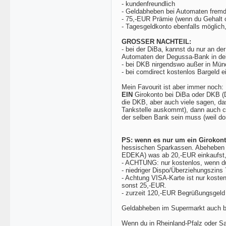
- kundenfreundlich
- Geldabheben bei Automaten fremd
- 75,-EUR Prämie (wenn du Gehalt o
- Tagesgeldkonto ebenfalls möglich
GROSSER NACHTEIL:
- bei der DiBa, kannst du nur an d
Automaten der Degussa-Bank in dei
- bei DKB nirgendswo außer in Münc
- bei comdirect kostenlos Bargeld e
Mein Favourit ist aber immer noch:
EIN
Girokonto bei DiBa oder DKB (D
die DKB, aber auch viele sagen, da
Tankstelle auskommt), dann auch c
der selben Bank sein muss (weil dor
PS: wenn es nur um ein Girokont
hessischen Sparkassen. Abeheben k
EDEKA) was ab 20,-EUR einkaufst, 
- ACHTUNG: nur kostenlos, wenn du
- niedriger Dispo/Überziehungszins
- Achtung VISA-Karte ist nur koste
sonst 25,-EUR.
- zurzeit 120,-EUR Begrüßungsgeld 
Geldabheben im Supermarkt auch bei
Wenn du in Rheinland-Pfalz oder Sa