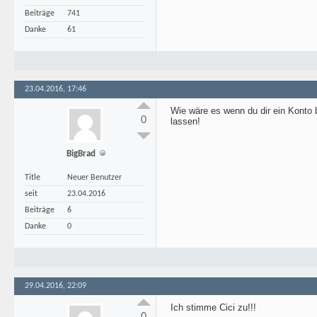
Beiträge
741
Danke
61
23.04.2016, 17:46
Wie wäre es wenn du dir ein Konto 
0
lassen!
BigBrad
Title
Neuer Benutzer
seit
23.04.2016
Beiträge
6
Danke
0
29.04.2016, 22:09
Ich stimme Cici zu!!!