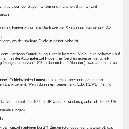
R Einkaufswert bei Supermärkten und manchen Baumärkten)
irect).
nzahlst, kannst du es ja einfach von der Sparkasse überweisen. Wo
)
page, wo dei nächste Filiale in deiner Nähe ist.
it dem Interface/Kontoführung zurecht kommst. Viele Leute schwören auf
n man mit der Automatenzahl (oder mal Geld abheben an der Shell-
rüßungszinsen von 1,2% in den ersten 4 Monaten), was aber nicht bei
asse
. Geldeinzahlen kannst du kostenlos aber dennoch nur an
lten Bank gehen). Wenn du in nem Supermarkt (z.B. REWE, Penny,
l Tanken fahren), bei 1000,-EUR Umsatz, sind es glaube ich 12,50EUR,
nüberweisungen)
ls.
x 52,- einzeln anlegen bei 2% Zinsen (Genossenschaftsanteile), das