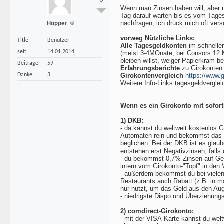
0
Wenn man Zinsen haben will, aber n
Tag darauf warten bis es vom Tages
nachfragen, ich drück mich oft vers
Hopper
vorweg Nützliche Links:
Title
Benutzer
Alle Tagesgeldkonten
im schnellen
seit
14.01.2014
(meist 3-4MOnate, bei Consors 12 
bleiben willst, weiger Papierkram b
Beiträge
59
Erfahrungsberichte
zu Girokonten 
Danke
3
Girokontenvergleich
https://www.g
Weitere Info-Links tagesgeldverglei
Wenn es ein Girokonto mit sofor
1) DKB:
- da kannst du weltweit kostenlos 
Automaten rein und bekommst das G
beglichen. Bei der DKB ist es glau
entstehen erst Negativzinsen, fall
- du bekommst 0,7% Zinsen auf Geld
intern vom Girokonto-"Topf" in den
- außerdem bekommst du bei vielen
Restaurants auch Rabatt (z.B. in ma
nur nutzt, um das Geld aus den Auge
- niedrigste Dispo und Überziehung
2) comdirect-Girokonto:
- mit der VISA-Karte kannst du wel