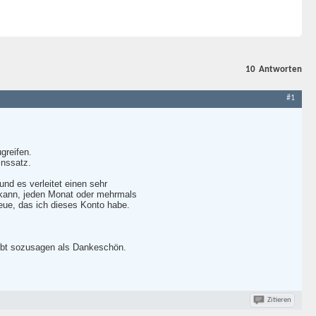
10
Antworten
#1
greifen.
inssatz.
nd es verleitet einen sehr
 kann, jeden Monat oder mehrmals
eue, das ich dieses Konto habe.
 gibt sozusagen als Dankeschön.
Zitieren