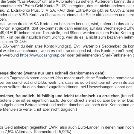
 die Seite "Cash-Group" um alle Automaten zu sehen). Außerdem kannst du an
tomatisch ein "Extra-Geld-Konto PLUS" intergriert, das ist nichts anderes als
 Giro, 2. Extrakonto Plus, 3. VISA. - Auf dem Extra-Konto gibt es 0,05% Zinse
oder deine VISA-Karte zu überweisen. einmal die Seite aktualisieren und sch
ben.
smal, wenn du die VISA-Karte zum bezahlen benutzt, wird, sofenr du das aktiv
Konto" eingezahlt, dort bekommst du dann einmalig auf das Wechslegeld 10% 
 49,01EUR bekommt die Tankstelle, und 99cent werden deinem Extra-Konto 
kt. - ist bei dir natürlich nicht wichtig, weil du es ja nicht zum bezahlen nehme
gszinsen 13.45%
50,- wenn du dein altes Konto kündigst). Evtl. warten bis September, da kom
 wieder nachschauen, wenn es nicht so dringend ist, das Konto zu eröffnen)
ken-Verbund
https://www.cashgroup.de/
oder teilnehmenden Shell-Tankstellen
agesgeldkonto (wenns nur ums schnell drankommen geht):
k auch Tagesgeldkonten anbietet (das macht auch deine Sparkasse normaler
er bei comdirect und DiBa, weiß ich, dass es sofort sichtbar ist, wenn du au
Dann solltest du auch darauf zugreifen können, bei Überweisungen klappt das 
nsicher, freundlich, hilfsfähig und leicht telefonisch zu erreichen
(freundl
diotensicher ist es eigentlich auch, Bei comdirect siehst du aber bei einer 
aufgebuchten Betrag siehst und rechts daneben wie hoch dein Kontostand an 
Menüleiste verteilt, ist aber nicht tragisch.)
os Geld abheben (eigentlich EWR, also auch Euro-Länder, in denen man noch 
sen 7,5% /Alternativ Rahmenkredit 5,99%)