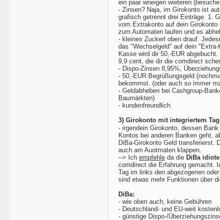
ein paar wneigen wieteren (besuche
- Zinsen? Naja, im Girokonto ist au
grafisch getrennt drei Einträge: 1.
vom Extrakonto auf dein Girokonto 
zum Automaten laufen und es abhe
- kleines Zuckerl oben drauf. Jede
das "Wechselgeld" auf dein "Extra-
Kasse wird dir 50,-EUR abgebucht.
9,9 cent, die dir die comdirect schen
- Dispo-Zinsen 8,95%, Überziehun
- 50,-EUR Begrüßungsgeld (nochmal 
bekommst. (oder auch so immer mal
- Geldabheben bei Cashgroup-Ban
Baumärkten)
- kundenfreundlich
3) Girokonto mit integriertem T
- irgendein Girokonto, dessen Ban
Kontos bei anderen Banken geht, ab
DiBa-Girokonto Geld transferierst. 
auch am Auotmaten klappen.
--> Ich
empfehle
da die
DiBa idiote
comdirect die Erfahrung gemacht. I
Tag im links den abgezogenen oder 
sind etwas mehr Funktionen über die 
DiBa:
- wie oben auch, keine Gebühren
- Deutschland- und EU-weit kostenl
- günstige Dispo-/Überziehungszin