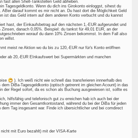
 fast allen Shell-Tankstellen Geld abheben.
 ein Tagesgeldkonto. Wenn du dich ins Girokonto einloggst, sihest du
n. ABer darauf kommt es mir nicht an. Du hast dort die Möglichkeit Geld
on ist das Geld intern auf dem anderen Konto verbucht und du kannst
iert hast, der Einkaufsbetrag auf den nächsten 1,-EUR aufgerundet und
Zinsen, danach 0,05%. Beispiel: du tankst für 49,01 EUR, an der
gutgeschrieben worauf du dann 10% Zinsen bekommst. In dem Fall also
n willst.
mt meist ne Aktion wo du bis zu 120,-EUR nur für's Konto eröffnen
 oder ab 20,-EUR EInkaufswert bei Supermärkten und manchen
weise
). Ich weiß nicht wie schnell das transferieren innnerhalb des
s dem DiBa-Tagesgeldkonto (optisch getrennt im gleichen Acount) in das
in der Regel sofort, da es schon als Buchung ausgewiesen ist, sollte es
ich, hilfsfähig und telefonisch gut zu erreichen hab ich auch bei der
Buchung immer den Gesamtkontostand, während du bei der DiBa für jeden
dem Tag insgesamt war. Finde ich übersichtlicher und bei comdirect
nicht mit Euro bezahlt) mit der VISA-Karte