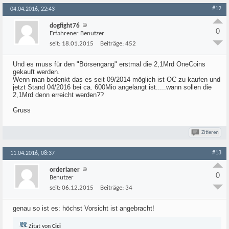
#12
04.04.2016, 22:43
dogfight76
0
Erfahrener Benutzer
seit:
18.01.2015
Beiträge:
452
Und es muss für den "Börsengang" erstmal die 2,1Mrd OneCoins
gekauft werden.
Wenn man bedenkt das es seit 09/2014 möglich ist OC zu kaufen und
jetzt Stand 04/2016 bei ca. 600Mio angelangt ist.....wann sollen die
2,1Mrd denn erreicht werden??
Gruss
Zitieren
#13
11.04.2016, 08:37
orderianer
0
Benutzer
seit:
06.12.2015
Beiträge:
34
genau so ist es: höchst Vorsicht ist angebracht!
Zitat von
Cici