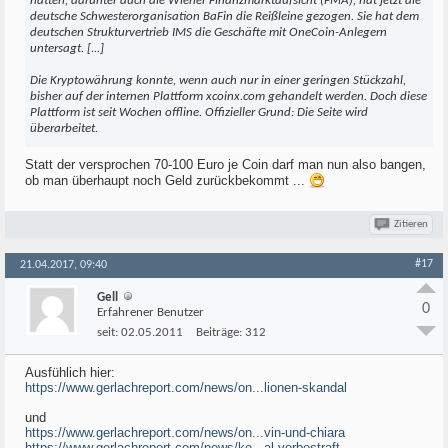
hatten, darunter auch die Wiener Finanzmarktaufsicht (FMA), hat jetzt die
deutsche Schwesterorganisation BaFin die Reißleine gezogen. Sie hat dem
deutschen Strukturvertrieb IMS die Geschäfte mit OneCoin-Anlegern
untersagt. [...]
Die Kryptowährung konnte, wenn auch nur in einer geringen Stückzahl,
bisher auf der internen Plattform xcoinx.com gehandelt werden. Doch diese
Plattform ist seit Wochen offline. Offizieller Grund: Die Seite wird
überarbeitet.
Statt der versprochen 70-100 Euro je Coin darf man nun also bangen,
ob man überhaupt noch Geld zurückbekommt ...
Zitieren
#17
21.04.2017, 09:40
Gell
0
Erfahrener Benutzer
seit:
02.05.2011
Beiträge:
312
Ausfühlich hier:
https://www.gerlachreport.com/news/on...lionen-skandal
und
https://www.gerlachreport.com/news/on...vin-und-chiara
https://www.gerlachreport.com/news/ke...al-vorbestraft