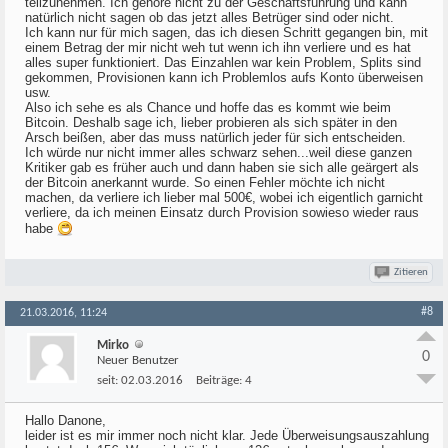
teilzunehmen. Ich gehöre nicht zu der Geschäftsführung und kann
natürlich nicht sagen ob das jetzt alles Betrüger sind oder nicht.
Ich kann nur für mich sagen, das ich diesen Schritt gegangen bin, mit
einem Betrag der mir nicht weh tut wenn ich ihn verliere und es hat
alles super funktioniert. Das Einzahlen war kein Problem, Splits sind
gekommen, Provisionen kann ich Problemlos aufs Konto überweisen
usw.
Also ich sehe es als Chance und hoffe das es kommt wie beim
Bitcoin. Deshalb sage ich, lieber probieren als sich später in den
Arsch beißen, aber das muss natürlich jeder für sich entscheiden.
Ich würde nur nicht immer alles schwarz sehen...weil diese ganzen
Kritiker gab es früher auch und dann haben sie sich alle geärgert als
der Bitcoin anerkannt wurde. So einen Fehler möchte ich nicht
machen, da verliere ich lieber mal 500€, wobei ich eigentlich garnicht
verliere, da ich meinen Einsatz durch Provision sowieso wieder raus
habe
Zitieren
#8
21.03.2016, 11:24
Mirko
0
Neuer Benutzer
seit:
02.03.2016
Beiträge:
4
Hallo Danone,
leider ist es mir immer noch nicht klar. Jede Überweisungsauszahlung