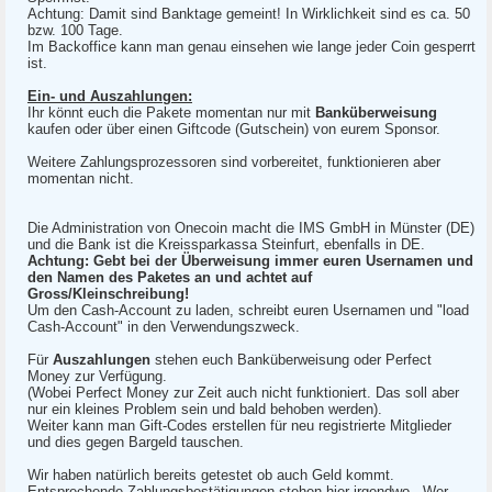
Achtung: Damit sind Banktage gemeint! In Wirklichkeit sind es ca. 50
bzw. 100 Tage.
Im Backoffice kann man genau einsehen wie lange jeder Coin gesperrt
ist.
Ein- und Auszahlungen:
Ihr könnt euch die Pakete momentan nur mit
Banküberweisung
kaufen oder über einen Giftcode (Gutschein) von eurem Sponsor.
Weitere Zahlungsprozessoren sind vorbereitet, funktionieren aber
momentan nicht.
Die Administration von Onecoin macht die IMS GmbH in Münster (DE)
und die Bank ist die Kreissparkassa Steinfurt, ebenfalls in DE.
Achtung: Gebt bei der Überweisung immer euren Usernamen und
den Namen des Paketes an und achtet auf
Gross/Kleinschreibung!
Um den Cash-Account zu laden, schreibt euren Usernamen und "load
Cash-Account" in den Verwendungszweck.
Für
Auszahlungen
stehen euch Banküberweisung oder Perfect
Money zur Verfügung.
(Wobei Perfect Money zur Zeit auch nicht funktioniert. Das soll aber
nur ein kleines Problem sein und bald behoben werden).
Weiter kann man Gift-Codes erstellen für neu registrierte Mitglieder
und dies gegen Bargeld tauschen.
Wir haben natürlich bereits getestet ob auch Geld kommt.
Entsprechende Zahlungsbestätigungen stehen hier irgendwo . Wer