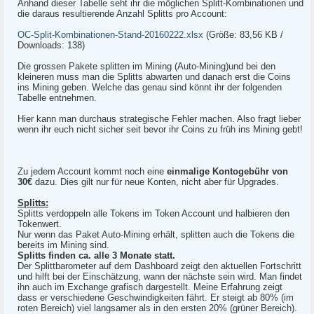
Anhand dieser Tabelle seht ihr die möglichen Splitt-Kombinationen und
die daraus resultierende Anzahl Splitts pro Account:
OC-Split-Kombinationen-Stand-20160222.xlsx
(Größe: 83,56 KB /
Downloads: 138)
Die grossen Pakete splitten im Mining (Auto-Mining)und bei den
kleineren muss man die Splitts abwarten und danach erst die Coins
ins Mining geben. Welche das genau sind könnt ihr der folgenden
Tabelle entnehmen.
Hier kann man durchaus strategische Fehler machen. Also fragt lieber
wenn ihr euch nicht sicher seit bevor ihr Coins zu früh ins Mining gebt!
Zu jedem Account kommt noch eine
einmalige Kontogebühr von
30€
dazu. Dies gilt nur für neue Konten, nicht aber für Upgrades.
Splitts:
Splitts verdoppeln alle Tokens im Token Account und halbieren den
Tokenwert.
Nur wenn das Paket Auto-Mining erhält, splitten auch die Tokens die
bereits im Mining sind.
Splitts finden ca. alle 3 Monate statt.
Der Splittbarometer auf dem Dashboard zeigt den aktuellen Fortschritt
und hilft bei der Einschätzung, wann der nächste sein wird. Man findet
ihn auch im Exchange grafisch dargestellt. Meine Erfahrung zeigt
dass er verschiedene Geschwindigkeiten fährt. Er steigt ab 80% (im
roten Bereich) viel langsamer als in den ersten 20% (grüner Bereich).