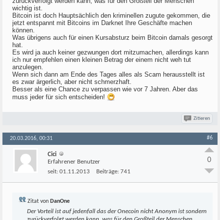
zurückverfolgt werden kann, was für den Großteil der Menschen
wichtig ist.
Bitcoin ist doch Hauptsächlich den kriminellen zugute gekommen, die
jetzt entspannt mit Bitcoins im Darknet Ihre Geschäfte machen
können.
Was übrigens auch für einen Kursabsturz beim Bitcoin damals gesorgt
hat.
Es wird ja auch keiner gezwungen dort mitzumachen, allerdings kann
ich nur empfehlen einen kleinen Betrag der einem nicht weh tut
anzulegen.
Wenn sich dann am Ende des Tages alles als Scam herausstellt ist
es zwar ärgerlich, aber nicht schmerzhaft.
Besser als eine Chance zu verpassen wie vor 7 Jahren. Aber das
muss jeder für sich entscheiden!
Zitieren
#6
20.03.2016, 00:31
Cici
0
Erfahrener Benutzer
seit:
01.11.2013
Beiträge:
741
Zitat von
DanOne
Der Vorteil ist auf jedenfall das der Onecoin nicht Anonym ist sondern
zurückverfolgt werden kann, was für den Großteil der Menschen