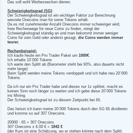
Das soll wohl Werbezwecken dienen.
Schwierigkeitsgrad (SG)
:
Der Schwierigkeitsgrad ist ein wichtiger Faktor zur Berechnung
wieviele Onecoins man für seine Tokens erhält.
Da es mit zunehmender Anzahl Onecoins immer schwieriger wird,
freie Rechenwege für neue Coins zu finden, steigt der
Schwierigkeitsgrad ständig an und man bekommt immer weniger
Coins für sein Geld oder anderst gesagt,
die Coins werden immer
teurer.
Rechenbeispiel:
Ich kaufe heute ein Pro Trader Paket um
1000€
.
Ich erhalte 10`000 Tokens
Ich warte den Splitt ab (Barometer steht bei 93%, also dauerts nicht
mehr lange)
Beim Splitt werden meine Tokens verdoppelt und ich habe neu 20`000
Tokens.
Da ich nur ein Pro Trader habe und dieses nur 1x splittet, macht es
keinen Sinn noch länger zu warten und ich gebe diese 20`000 Tokens
ins Mining.
Der Schwierigkeitsgrad ist zu diesem Zeitpunkt bei 65.
Das heisst ich kann meine 20`000 Tokens durch den SG 65 dividieren
und komme so auf 307 Onecoins.
20000 : 65 = 307 Onecoins
307 Onecoins x 6.00 € =
1842 €
(der Kurs ist eine Schätzung, wo er stehen könnte nach dem Splitt.