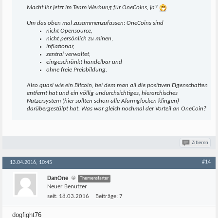
Macht ihr jetzt im Team Werbung für OneCoins, ja?
Um das oben mal zusammenzufassen: OneCoins sind
nicht Opensource,
nicht persönlich zu minen,
inflationär,
zentral verwaltet,
eingeschränkt handelbar und
ohne freie Preisbildung.
Also quasi wie ein Bitcoin, bei dem man all die positiven Eigenschaften
entfernt hat und ein völlig undurchsichtiges, hierarchisches
Nutzersystem (hier sollten schon alle Alarmglocken klingen)
darübergestülpt hat. Was war gleich nochmal der Vorteil an OneCoin?
Zitieren
#14
13.04.2016, 10:45
DanOne
Themenstarter
Neuer Benutzer
seit:
18.03.2016
Beiträge:
7
dogfight76