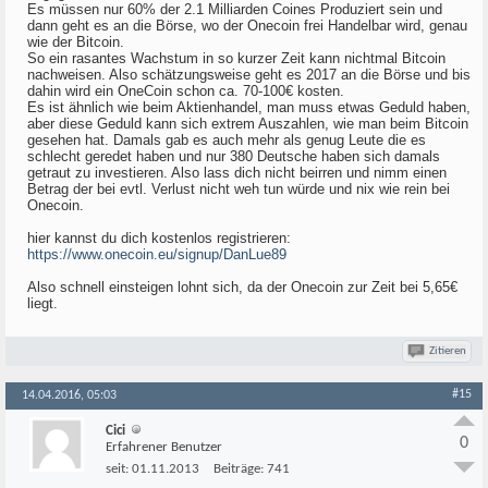
Es müssen nur 60% der 2.1 Milliarden Coines Produziert sein und
dann geht es an die Börse, wo der Onecoin frei Handelbar wird, genau
wie der Bitcoin.
So ein rasantes Wachstum in so kurzer Zeit kann nichtmal Bitcoin
nachweisen. Also schätzungsweise geht es 2017 an die Börse und bis
dahin wird ein OneCoin schon ca. 70-100€ kosten.
Es ist ähnlich wie beim Aktienhandel, man muss etwas Geduld haben,
aber diese Geduld kann sich extrem Auszahlen, wie man beim Bitcoin
gesehen hat. Damals gab es auch mehr als genug Leute die es
schlecht geredet haben und nur 380 Deutsche haben sich damals
getraut zu investieren. Also lass dich nicht beirren und nimm einen
Betrag der bei evtl. Verlust nicht weh tun würde und nix wie rein bei
Onecoin.
hier kannst du dich kostenlos registrieren:
https://www.onecoin.eu/signup/DanLue89
Also schnell einsteigen lohnt sich, da der Onecoin zur Zeit bei 5,65€
liegt.
Zitieren
#15
14.04.2016, 05:03
Cici
0
Erfahrener Benutzer
seit:
01.11.2013
Beiträge:
741