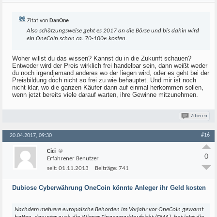
Zitat von
DanOne
Also schätzungsweise geht es 2017 an die Börse und bis dahin wird
ein OneCoin schon ca. 70-100€ kosten.
Woher willst du das wissen? Kannst du in die Zukunft schauen?
Entweder wird der Preis wirklich frei handelbar sein, dann weißt weder
du noch irgendjemand anderes wo der liegen wird, oder es geht bei der
Preisbildung doch nicht so frei zu wie behauptet. Und mir ist noch
nicht klar, wo die ganzen Käufer dann auf einmal herkommen sollen,
wenn jetzt bereits viele darauf warten, ihre Gewinne mitzunehmen.
Zitieren
#16
20.04.2017, 09:30
Cici
0
Erfahrener Benutzer
seit:
01.11.2013
Beiträge:
741
Dubiose Cyberwährung OneCoin könnte Anleger ihr Geld kosten
Nachdem mehrere europäische Behörden im Vorjahr vor OneCoin gewarnt