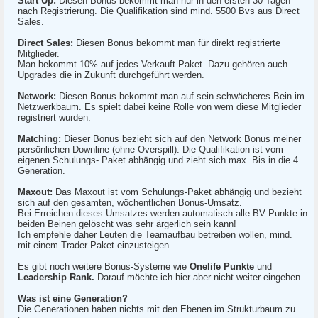
Start Up:
Diesen Bonus bekommt man nur in den ersten 30 Tagen
nach Registrierung. Die Qualifikation sind mind. 5500 Bvs aus Direct
Sales.
Direct Sales:
Diesen Bonus bekommt man für direkt registrierte
Mitglieder.
Man bekommt 10% auf jedes Verkauft Paket. Dazu gehören auch
Upgrades die in Zukunft durchgeführt werden.
Network:
Diesen Bonus bekommt man auf sein schwächeres Bein im
Netzwerkbaum. Es spielt dabei keine Rolle von wem diese Mitglieder
registriert wurden.
Matching:
Dieser Bonus bezieht sich auf den Network Bonus meiner
persönlichen Downline (ohne Overspill). Die Qualifikation ist vom
eigenen Schulungs- Paket abhängig und zieht sich max. Bis in die 4.
Generation.
Maxout:
Das Maxout ist vom Schulungs-Paket abhängig und bezieht
sich auf den gesamten, wöchentlichen Bonus-Umsatz.
Bei Erreichen dieses Umsatzes werden automatisch alle BV Punkte in
beiden Beinen gelöscht was sehr ärgerlich sein kann!
Ich empfehle daher Leuten die Teamaufbau betreiben wollen, mind.
mit einem Trader Paket einzusteigen.
Es gibt noch weitere Bonus-Systeme wie
Onelife Punkte
und
Leadership Rank.
Darauf möchte ich hier aber nicht weiter eingehen.
Was ist eine Generation?
Die Generationen haben nichts mit den Ebenen im Strukturbaum zu