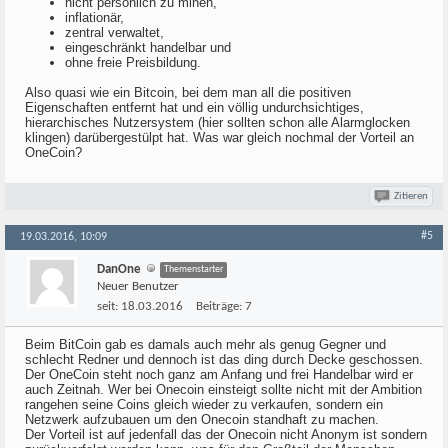
nicht persönlich zu minen,
inflationär,
zentral verwaltet,
eingeschränkt handelbar und
ohne freie Preisbildung.
Also quasi wie ein Bitcoin, bei dem man all die positiven
Eigenschaften entfernt hat und ein völlig undurchsichtiges,
hierarchisches Nutzersystem (hier sollten schon alle Alarmglocken
klingen) darübergestülpt hat. Was war gleich nochmal der Vorteil an
OneCoin?
Zitieren
#5
19.03.2016, 10:09
DanOne
Themenstarter
Neuer Benutzer
seit:
18.03.2016
Beiträge:
7
Beim BitCoin gab es damals auch mehr als genug Gegner und
schlecht Redner und dennoch ist das ding durch Decke geschossen.
Der OneCoin steht noch ganz am Anfang und frei Handelbar wird er
auch Zeitnah. Wer bei Onecoin einsteigt sollte nicht mit der Ambition
rangehen seine Coins gleich wieder zu verkaufen, sondern ein
Netzwerk aufzubauen um den Onecoin standhaft zu machen.
Der Vorteil ist auf jedenfall das der Onecoin nicht Anonym ist sondern