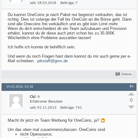
seit:
18.03.2016
Beiträge:
7
Du kannst OneCoins je nach Paket nur begrenzt verkaufen, das ist
richtig. Dies ist solange der Fall bis OneCoin an die Börse geht. Dann
sind alle Onecoins frei verkäuflich und es gibt kein Limit mehr.
Wenn du dich entscheidest dir ein Team aufzubauen und Provision
erhälst, kannst du dir diese auch jetzt schon bis zu 35.000€
Wöchentlich ohne Probleme auszahlen lassen!
Ich hoffe ich konnte dir behilflich sein.
Und wenn du noch Fragen hast dann kannst du mir auch gerne per e-
Mail schreiben :
pikstaff@gmx.de
Zitieren
#4
19.03.2016, 01:18
Cici
0
Erfahrener Benutzer
seit:
01.11.2013
Beiträge:
741
Macht ihr jetzt im Team Werbung für OneCoins, ja?
Um das oben mal zusammenzufassen: OneCoins sind
nicht Opensource,