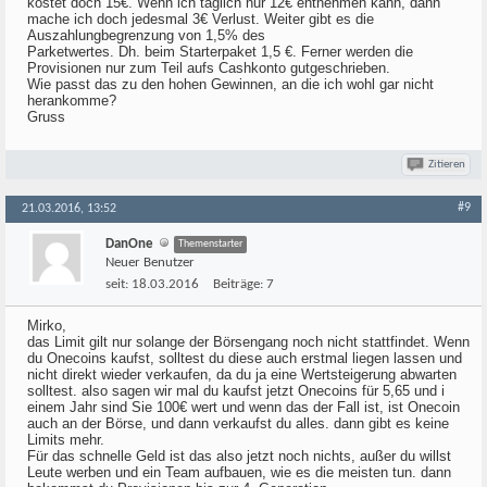
kostet doch 15€. Wenn ich täglich nur 12€ entnehmen kann, dann
mache ich doch jedesmal 3€ Verlust. Weiter gibt es die
Auszahlungbegrenzung von 1,5% des
Parketwertes. Dh. beim Starterpaket 1,5 €. Ferner werden die
Provisionen nur zum Teil aufs Cashkonto gutgeschrieben.
Wie passt das zu den hohen Gewinnen, an die ich wohl gar nicht
herankomme?
Gruss
Zitieren
#9
21.03.2016, 13:52
DanOne
Themenstarter
Neuer Benutzer
seit:
18.03.2016
Beiträge:
7
Mirko,
das Limit gilt nur solange der Börsengang noch nicht stattfindet. Wenn
du Onecoins kaufst, solltest du diese auch erstmal liegen lassen und
nicht direkt wieder verkaufen, da du ja eine Wertsteigerung abwarten
solltest. also sagen wir mal du kaufst jetzt Onecoins für 5,65 und i
einem Jahr sind Sie 100€ wert und wenn das der Fall ist, ist Onecoin
auch an der Börse, und dann verkaufst du alles. dann gibt es keine
Limits mehr.
Für das schnelle Geld ist das also jetzt noch nichts, außer du willst
Leute werben und ein Team aufbauen, wie es die meisten tun. dann