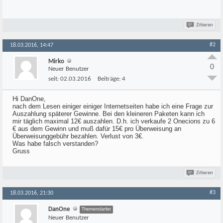
Zitieren
#2
18.03.2016, 14:47
Mirko
0
Neuer Benutzer
seit:
02.03.2016
Beiträge:
4
Hi DanOne,
nach dem Lesen einiger einiger Internetseiten habe ich eine Frage zur
Auszahlung späterer Gewinne. Bei den kleineren Paketen kann ich
mir täglich maximal 12€ auszahlen. D.h. ich verkaufe 2 Onecions zu 6
€ aus dem Gewinn und muß dafür 15€ pro Überweisung an
Überweisunggebühr bezahlen. Verlust von 3€.
Was habe falsch verstanden?
Gruss
Zitieren
#3
18.03.2016, 21:30
DanOne
Themenstarter
Neuer Benutzer