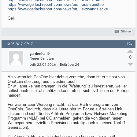
https://www.gerlachreport.com/news/on...-aus-suedtirol
https://www.gerlachreport.com/news/on...ie-zwangsjacke
Gell
Zitieren
#18
10.05.2017, 07:17
gardenha
0
Neuer Benutzer
seit:
22.09.2016
Beiträge:
24
Also wenn ich DanOne hier richtig verstehe, dann ist er selbst von
OneCoin überzeugt und investiert auch.
Er will aber keinen drängen, in die "Währung" zu investieren, weil er
selbst noch nicht abschätzen kann, ob es sich evtl. doch um Betrug
handelt.
Für was er aber Werbung macht, ist das Partnerprogramm von
OneCoin. Dadurch, dass die Leute hier im Forum auf seinen Link
klicken und sich für das Affiliate-Programm bzw. Network-Marketing-
Programm (MLM) bei OC anmelden, gehen die von diesen neuen
Werbepartnern erzielten Provisionen anteilig auch in seinen Topf (1.
Generation).
DanOne möchte hier also die Leute dazu bringen, für ein evtl.