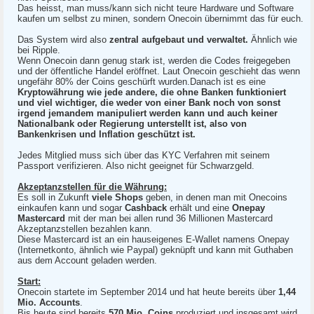
Das heisst, man muss/kann sich nicht teure Hardware und Software
kaufen um selbst zu minen, sondern Onecoin übernimmt das für euch.
Das System wird also
zentral aufgebaut und verwaltet.
Ähnlich wie
bei Ripple.
Wenn Onecoin dann genug stark ist, werden die Codes freigegeben
und der öffentliche Handel eröffnet. Laut Onecoin geschieht das wenn
ungefähr 80% der Coins geschürft wurden.Danach ist es eine
Kryptowährung wie jede andere, die ohne Banken funktioniert
und viel wichtiger, die weder von einer Bank noch von sonst
irgend jemandem manipuliert werden kann und auch keiner
Nationalbank oder Regierung unterstellt ist, also von
Bankenkrisen und Inflation geschützt ist.
Jedes Mitglied muss sich über das KYC Verfahren mit seinem
Passport verifizieren. Also nicht geeignet für Schwarzgeld.
Akzeptanzstellen für die Währung:
Es soll in Zukunft
viele Shops
geben, in denen man mit Onecoins
einkaufen kann und sogar
Cashback
erhält und eine
Onepay
Mastercard
mit der man bei allen rund 36 Millionen Mastercard
Akzeptanzstellen bezahlen kann.
Diese Mastercard ist an ein hauseigenes E-Wallet namens Onepay
(Internetkonto, ähnlich wie Paypal) geknüpft und kann mit Guthaben
aus dem Account geladen werden.
Start:
Onecoin startete im September 2014 und hat heute bereits über
1,44
Mio. Accounts
.
Bis heute sind bereits
570 Mio. Coins
produziert und insgesamt wird