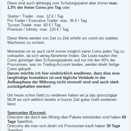
Diese sind auch abhängig vom Schulungspaket aber immer
max.
1,5% der freien Coins pro Tag
oder:
Starter / Trader : max. 12 € / Tag
Pro Trader / Executive Trader: max. 36 € / Tag
Tycoon Trader: max. 60 € / Tag
Premium / Infinity: max. 120 € / Tag
Diese Werte werden von Zeit zu Zeit erhöht um somit ein stabiles
Wachstum zu sichern.
Momentan ist es auch nicht immer möglich seine Coins jeden Tag zu
verkaufen, da sich wenig Abnehmer finden. Die Leute kaufen ihre
Coins günstiger über Schulungspakete und nur mit den 40% der
Provisionen, was im Trading-Account landen, werden direkt fertige
Coins gekauft.
Darum möchte ich hier eindrücklich erwähnen, dass dies eine
langfristige Investition ist und tägliche Verkäufe in der
Aufbauphase der Währung nicht sinnvoll sind und auch stark
zurückgehalten werden!
Um heute schon Geld zu verdienen haben wir ja das grosszügige
MLM wo sich wirklich bereits in kurzer Zeit gutes Geld verdienen
lässt.
Sperrzeiten (Escrow):
Onecoins die durch das Mining über Pakete entstanden sind haben
60
Tage
Sperrfrist.
Onecoins die man sich direkt mit Provisionen kauft haben
30 Tage
Sperrfrist.