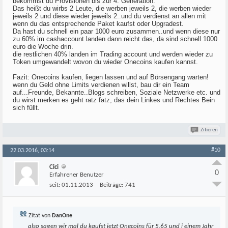
bekommst du Provisionen bis zur 4. Generation.
Das heißt du wirbs 2 Leute, die werben jeweils 2, die werben wieder
jeweils 2 und diese wieder jeweils 2..und du verdienst an allen mit
wenn du das entsprechende Paket kaufst oder Upgradest.
Da hast du schnell ein paar 1000 euro zusammen..und wenn diese nur
zu 60% im cashaccount landen dann reicht das, da sind schnell 1000
euro die Woche drin.
die restlichen 40% landen im Trading account und werden wieder zu
Token umgewandelt wovon du wieder Onecoins kaufen kannst.
Fazit: Onecoins kaufen, liegen lassen und auf Börsengang warten!
wenn du Geld ohne Limits verdienen willst, bau dir ein Team
auf...Freunde, Bekannte..Blogs schreiben, Soziale Netzwerke etc. und
du wirst merken es geht ratz fatz, das dein Linkes und Rechtes Bein
sich füllt.
Zitieren
#10
22.03.2016, 03:14
Cici
0
Erfahrener Benutzer
seit:
01.11.2013
Beiträge:
741
Zitat von
DanOne
also sagen wir mal du kaufst jetzt Onecoins für 5,65 und i einem Jahr