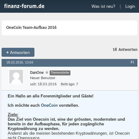
Was ist neu?
|
Login
OneCoin Team-Aufbau 2016
18
Antworten
+
Antworten
#1
18.03.2016, 13:04
DanOne
Themenstarter
Neuer Benutzer
seit:
18.03.2016
Beiträge:
7
Ein Hallo an alle Forenmitglieder und Gäste!
Ich möchte euch
OneCoin
vorstellen.
Ziele:
Das Ziel von Onecoin ist, eine der grössten, modernsten und
bereits in der Aufbauphase, für jeden zugängliche
Kryptowährung zu werden.
Anderst als die meisten bestehenden Kryptowährungen, ist Onecoin
nicht Opensource.