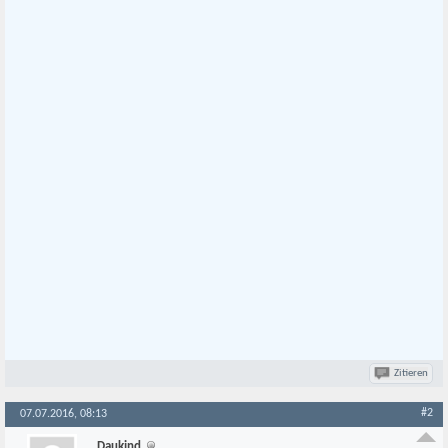
Zitieren
#2
07.07.2016, 08:13
Daukind