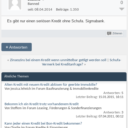
0
Banned
seit:
08.04.2014
Beiträge:
1.350
Es gibt nur einen seriösen Kredit ohne Schufa. Sigmabank.
Zitieren
+
Antworten
«
Zinseszins bei einem Kredit wenn unmittelbar getilgt werden soll
|
Schufa-
Vermerk bei Kreditanfrage?
»
Ähnliche Themen
Alten Kredit mit neuem Kredit ablösen für geerbte Immobilie?
Von jessica.lehnich im Forum Baufinanzierung & Immobilienkredite
Antworten:
5
Letzter Beitrag:
15.01.2015,
16:11
Bekomm ich ein Kredit trotz vorhandenem Kredit
Von Steffem im Forum Leasing, Förderungen & Sonderfinanzierungen
Antworten:
3
Letzter Beitrag:
07.04.2011,
00:12
Kann jeder einen Kredit bei Bon-Kredit bekommen?
Von Charlie im Forum Kredite & Finanzierung