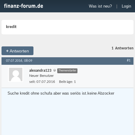
Was ist neu?
|
Login
kredit
1
Antworten
+
Antworten
#1
07.07.2016, 08:09
alexandra123
Themenstarter
Neuer Benutzer
seit:
07.07.2016
Beiträge:
1
Suche kredit ohne schufa aber was seriös ist.keine Abzocker