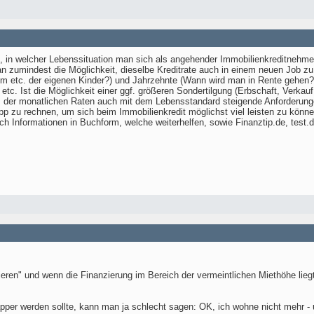
 in welcher Lebenssituation man sich als angehender Immobilienkreditnehmer a
an zumindest die Möglichkeit, dieselbe Kreditrate auch in einem neuen Job zu
m etc. der eigenen Kinder?) und Jahrzehnte (Wann wird man in Rente gehen? 
) etc. Ist die Möglichkeit einer ggf. größeren Sondertilgung (Erbschaft, Verka
tz der monatlichen Raten auch mit dem Lebensstandard steigende Anforderun
app zu rechnen, um sich beim Immobilienkredit möglichst viel leisten zu kö
ch Informationen in Buchform, welche weiterhelfen, sowie Finanztip.de, test.d
ieren" und wenn die Finanzierung im Bereich der vermeintlichen Miethöhe lieg
er werden sollte, kann man ja schlecht sagen: OK, ich wohne nicht mehr - 