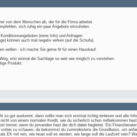
her von dem Menschen ab, der für die Firma arbeitet.
mpfehlen, sich ruhig ein paar Angebote einzuholen.
Konditionsangeboten (reine Info) und Anfragen.
äge) können auch mal negativ wirken (auf die Schufa).
sen wollen - ich mache Sie gerne fit für einen Hauskauf.
Weg, erst einmal die Sachlage so weit wie möglich zu verstehen.
tige Produkt.
 so gut auskennt, dann sollte man sich erstmal richtig einlesen und alle 
r nicht von einem normalen Kredit, wie du sicherlich schon mitbekommen has
ist immer, wenn du jemanden hast der dich dabei begleitet. Ein Finanzberater
vorbei zu schauen, da bekommst du zumindestens die Grundbasis, um anfan
als EK mit rein, wie teuer soll es werden, wie lange soll die Laufzeit sein?