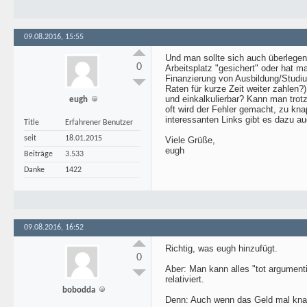
09.08.2016, 15:55
Und man sollte sich auch überlegen,
0
Arbeitsplatz "gesichert" oder hat m
Finanzierung von Ausbildung/Studiu
Raten für kurze Zeit weiter zahlen?
und einkalkulierbar? Kann man tro
eugh
oft wird der Fehler gemacht, zu kn
interessanten Links gibt es dazu au
Title
Erfahrener Benutzer
seit
18.01.2015
Viele Grüße,
eugh
Beiträge
3.533
Danke
1422
09.08.2016, 16:52
Richtig, was eugh hinzufügt.
0
Aber: Man kann alles "tot argument
relativiert.
bobodda
Denn: Auch wenn das Geld mal knapp