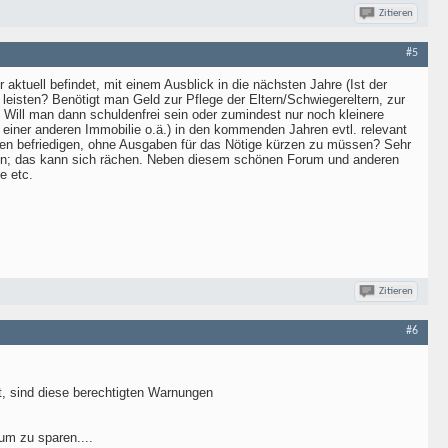
Zitieren
#5
ktuell befindet, mit einem Ausblick in die nächsten Jahre (Ist der
 leisten? Benötigt man Geld zur Pflege der Eltern/Schwiegereltern, zur
Will man dann schuldenfrei sein oder zumindest nur noch kleinere
uf einer anderen Immobilie o.ä.) in den kommenden Jahren evtl. relevant
gen befriedigen, ohne Ausgaben für das Nötige kürzen zu müssen? Sehr
nnen; das kann sich rächen. Neben diesem schönen Forum und anderen
e etc.
Zitieren
#6
t, sind diese berechtigten Warnungen
um zu sparen....