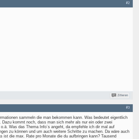
#2
Zitieren
#3
Informationen sammeln die man bekommen kann. Was bedeutet eigentlich
t. Dazu kommt noch, dass man sich mehr als nur ein oder zwei
 o.ä. Was das Thema Info´s angeht, da empfehle ich dir mal auf
gen zu können und um auch weitere Schritte zu machen. Da wäre auch
 Was ist die max. Rate pro Monate die du aufbringen kann? Tausend