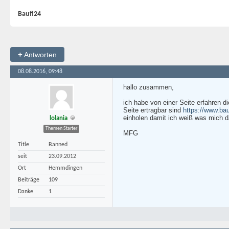
Baufi24
+
Antworten
08.08.2016, 09:48
hallo zusammen,
ich habe von einer Seite erfahren 
Seite ertragbar sind
https://www.bau
einholen damit ich weiß was mich d
lolania
Themen Starter
MFG
Title
Banned
seit
23.09.2012
Ort
Hemmdingen
Beiträge
109
Danke
1