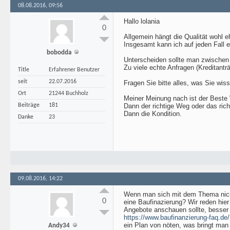
08.08.2016, 09:56
Hallo lolania
0
Allgemein hängt die Qualität wohl e
Insgesamt kann ich auf jeden Fall e
bobodda
Unterscheiden sollte man zwischen 
Zu viele echte Anfragen (Kreditantr
Title
Erfahrener Benutzer
seit
22.07.2016
Fragen Sie bitte alles, was Sie wis
Ort
21244 Buchholz
Meiner Meinung nach ist der Beste 
Beiträge
181
Dann der richtige Weg oder das rich
Dann die Kondition.
Danke
23
09.08.2016, 14:22
Wenn man sich mit dem Thema nicht
0
eine Baufinazierung? Wir reden hie
Angebote anschauen sollte, besser 
https://www.baufinanzierung-faq.de/
ein Plan von nöten, was bringt man 
Andy34