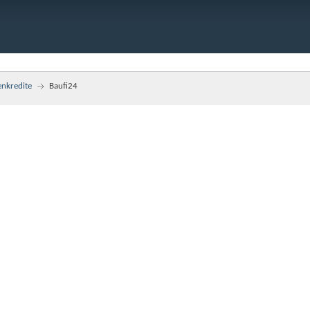
enkredite
Baufi24