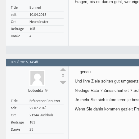
Fragen, bis es darum geht, wer eige
Title
Banned
seit
10.04.2013
Ort
Neumünster
Beiträge
108
Danke
4
09.08.2016, 14:48
... genau.
0
Und Ihre Ziele sollten gut umgesetz
Niedrige Rate ? Zinssicherheit ? Sch
bobodda
Je mehr Sie sich informieren je bes
Title
Erfahrener Benutzer
seit
22.07.2016
Wenn Sie dahin kommen gezielt Frag
Ort
21244 Buchholz
Beiträge
181
Danke
23