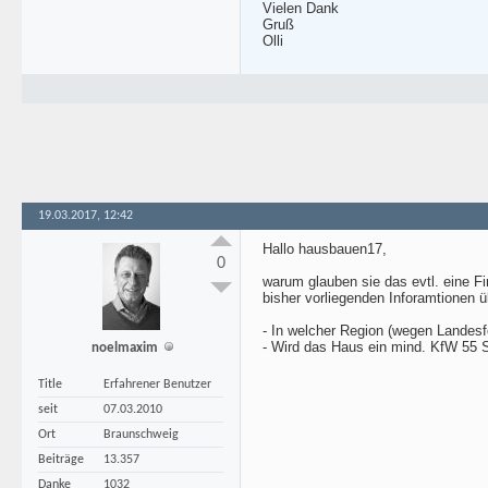
Vielen Dank
Gruß
Olli
19.03.2017, 12:42
Hallo hausbauen17,
0
warum glauben sie das evtl. eine Fi
bisher vorliegenden Inforamtionen 
- In welcher Region (wegen Landesfö
- Wird das Haus ein mind. KfW 55 
noelmaxim
Title
Erfahrener Benutzer
seit
07.03.2010
Ort
Braunschweig
Beiträge
13.357
Danke
1032