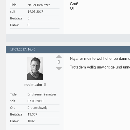
Gruß
Title
Neuer Benutzer
Olli
seit
19.03.2017
Beiträge
3
Danke
0
19.03.2017, 16:45
Naja, er meinte wohl eher ob dann die
0
Trotzdem völlig unwichtige und unnö
noelmaxim
Title
Erfahrener Benutzer
seit
07.03.2010
Ort
Braunschweig
Beiträge
13.357
Danke
1032