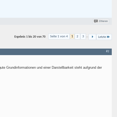
Zitieren
Seite 1 von 4
1
2
3
...
Ergebnis
1 bis 20 von
70
Letzte
#2
gute Grundinformationen und einer Darstellbarkeit steht aufgrund der