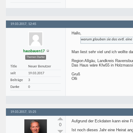
19.03.2017, 12:45
Hallo,
warum glauben sie das evtl. eine
hausbauen17
Man liest sehr viel und ich wollte da
Themen Starter
Region Allgäu, Landkreis Ravensbu
Das Haus wäre Kfw55 in Holzmass
Title
Neuer Benutzer
seit
19.03.2017
Gruß
Olli
Beiträge
3
Danke
0
19.03.2017, 15:25
Aufgrund der Eckdaten kann eine Fi
0
Ist noch dieses Jahr eine Heirat 