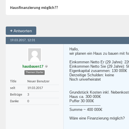
Hausfinanzierung möglich??
+
Antworten
19.03.2017, 12:31
Hallo,
wir planen ein Haus zu bauen mit f
Einkommen Netto Er (29 Jahre): 22
Einkommen Netto Sie (29 Jahre): 5
hausbauen17
Eigenkapital zusammen: 130 000€
Themen Starter
Derzeitige Schulden: keine
Noch unverheiratet
Title
Neuer Benutzer
seit
19.03.2017
Grundstück Kosten inkl. Nebenkos
Beiträge
3
Haus ca. 300 000€
Puffer 30 000€
Danke
0
---------------------------
Summe ~ 400 000€
Wäre eine Finanzierung möglich?