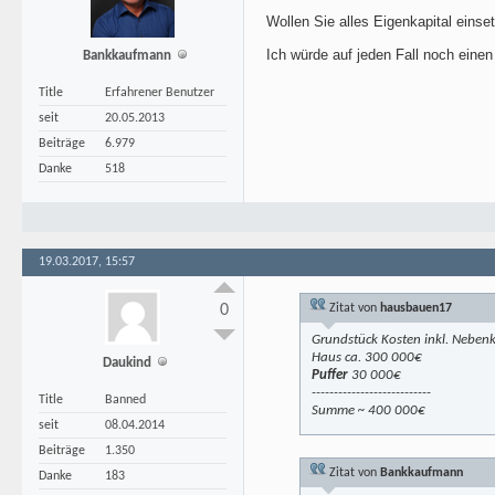
Wollen Sie alles Eigenkapital einse
Ich würde auf jeden Fall noch eine
Bankkaufmann
Title
Erfahrener Benutzer
seit
20.05.2013
Beiträge
6.979
Danke
518
19.03.2017, 15:57
0
Zitat von
hausbauen17
Grundstück Kosten inkl. Neben
Haus ca. 300 000€
Daukind
Puffer
30 000€
---------------------------
Title
Banned
Summe ~ 400 000€
seit
08.04.2014
Beiträge
1.350
Zitat von
Bankkaufmann
Danke
183