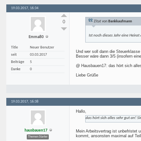
19.03.2017, 16:34
0
Zitat von
Bankkaufmann
Ist noch dieses Jahr eine Hei
Emma80
Title
Neuer Benutzer
Und wer soll dann die Steuerklasse
seit
03.03.2017
Besser wäre dann 3/5 (insofern ein
Beiträge
5
@ Hausbauen17: das hört sich alles 
Danke
0
Liebe Grüße
19.03.2017, 16:38
Hallo,
das hört sich alles sehr gut an! S
hausbauen17
Mein Arbeitsvertrag ist unbefriste
kommt, ansonsten maximal auf Teil
Themen Starter