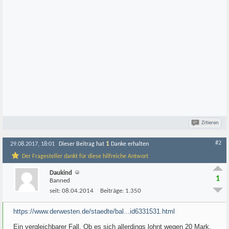
Zitieren
#2
1
29.08.2017, 18:01
Dieser Beitrag hat
Danke erhalten
Der Fragesteller dankt für diese hilfreiche Antwort
Daukind
1
Banned
seit:
08.04.2014
Beiträge:
1.350
https://www.derwesten.de/staedte/bal...id6331531.html
Ein vergleichbarer Fall. Ob es sich allerdings lohnt wegen 20 Mark,