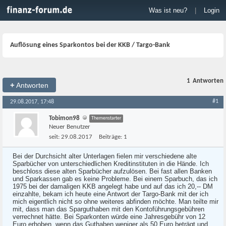
Was ist neu?
|
Login
Auflösung eines Sparkontos bei der KKB / Targo-Bank
1
Antworten
+
Antworten
#1
29.08.2017, 17:48
Tobimon98
Themenstarter
Neuer Benutzer
seit:
29.08.2017
Beiträge:
1
Bei der Durchsicht alter Unterlagen fielen mir verschiedene alte
Sparbücher von unterschiedlichen Kreditinstituten in die Hände. Ich
beschloss diese alten Sparbücher aufzulösen. Bei fast allen Banken
und Sparkassen gab es keine Probleme. Bei einem Sparbuch, das ich
1975 bei der damaligen KKB angelegt habe und auf das ich 20,-- DM
einzahlte, bekam ich heute eine Antwort der Targo-Bank mit der ich
mich eigentlich nicht so ohne weiteres abfinden möchte. Man teilte mir
mit, dass man das Sparguthaben mit den Kontoführungsgebühren
verrechnet hätte. Bei Sparkonten würde eine Jahresgebühr von 12
Euro erhoben, wenn das Guthaben weniger als 50 Euro beträgt und