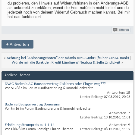
du probieren, den Hinweis auf Widerrufsfristen in den Änderungs-ABB
als unkorrekt zu erklären, womit die Frist natürlich nicht loslief und du
jederzeit noch von deinem Widerruf Gebrauch machen kannst. Bei mir
hat das funktioniert.
Zitieren
+
Antworten
«
Achtung bei "Ablöseangeboten" der Adaxio AMC GmbH (früher GMAC Bank)
|
Würde mir die Bank den Kredit kündigen? Neubau & Selbständigkeit
»
Ähnliche Themen
DVAG Badenia AG Bausparvertrag Riskieren oder Finger weg???
Von ST7887 im Forum Baufinanzierung & Immobilienkredite
Antworten:
15
Letzter Beitrag:
07.03.2019,
20:23
Badenia Bausparvertrag Bonuszins
Von tm16 im Forum Baufinanzierung & Immobilienkredite
Antworten:
7
Letzter Beitrag:
13.10.2016,
11:01
Erhöhung Strompreis zu 1.1.14
Antworten:
9
Von Dirk78 im Forum Sonstige Finanz-Themen
Letzter Beitrag:
08.12.2013,
11:59