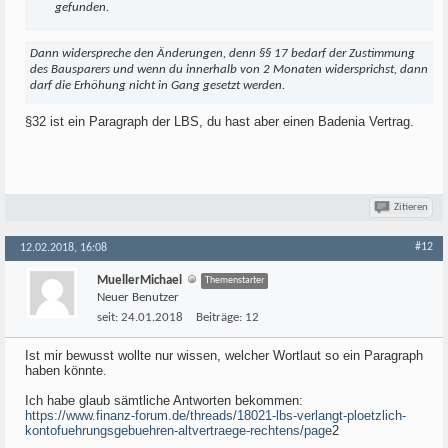
gefunden.
Dann widerspreche den Änderungen, denn §§ 17 bedarf der Zustimmung
des Bausparers und wenn du innerhalb von 2 Monaten widersprichst, dann
darf die Erhöhung nicht in Gang gesetzt werden.
§32 ist ein Paragraph der LBS, du hast aber einen Badenia Vertrag.
Zitieren
#12
12.02.2018, 16:08
MuellerMichael
Themenstarter
Neuer Benutzer
seit:
24.01.2018
Beiträge:
12
Ist mir bewusst wollte nur wissen, welcher Wortlaut so ein Paragraph
haben könnte.
Ich habe glaub sämtliche Antworten bekommen:
https://www.finanz-forum.de/threads/18021-lbs-verlangt-ploetzlich-
kontofuehrungsgebuehren-altvertraege-rechtens/page
2