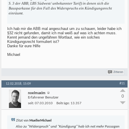
S. 3 der ABB; LBS Südwest/ unbekannter Tarif) in denen sich die
Bausparkasse für den Fall des Widerspruchs ein Kündigungsrecht
einräumt.
Ich hab mir die ABB mal angeschaut um zu schauen, leider habe ich
§32 nicht gefunden, damit ich mal weiß auf was ich achten muss.
Kennt jemand den ungefähren Wortlaut, wie ein solches
Kündigungsrecht formuliert ist?
Danke für eure Hilfe
Michael
Zitieren
#11
12.02.2018, 15:09
noelmaxim
0
Erfahrener Benutzer
seit:
07.03.2010
Beiträge:
13.357
Zitat von
MuellerMichael
Also zu "Widerspruch" und "Kündigung" hab ich net mehr Passagen