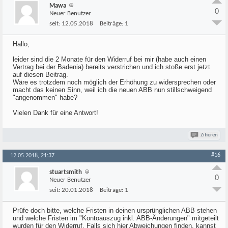
Mawa
0
Neuer Benutzer
seit:
12.05.2018
Beiträge:
1
Hallo,
leider sind die 2 Monate für den Widerruf bei mir (habe auch einen
Vertrag bei der Badenia) bereits verstrichen und ich stoße erst jetzt
auf diesen Beitrag.
Wäre es trotzdem noch möglich der Erhöhung zu widersprechen oder
macht das keinen Sinn, weil ich die neuen ABB nun stillschweigend
"angenommen" habe?
Vielen Dank für eine Antwort!
Zitieren
#16
12.05.2018, 21:37
stuartsmith
0
Neuer Benutzer
seit:
20.01.2018
Beiträge:
1
Prüfe doch bitte, welche Fristen in deinen ursprünglichen ABB stehen
und welche Fristen im "Kontoauszug inkl. ABB-Änderungen" mitgeteilt
wurden für den Widerruf. Falls sich hier Abweichungen finden, kannst