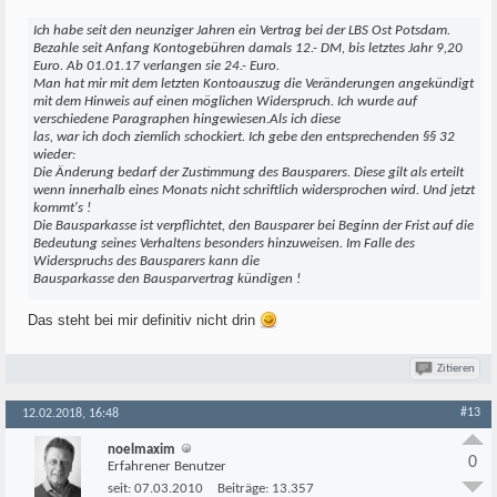
Ich habe seit den neunziger Jahren ein Vertrag bei der LBS Ost Potsdam.
Bezahle seit Anfang Kontogebühren damals 12.- DM, bis letztes Jahr 9,20
Euro. Ab 01.01.17 verlangen sie 24.- Euro.
Man hat mir mit dem letzten Kontoauszug die Veränderungen angekündigt
mit dem Hinweis auf einen möglichen Widerspruch. Ich wurde auf
verschiedene Paragraphen hingewiesen.Als ich diese
las, war ich doch ziemlich schockiert. Ich gebe den entsprechenden §§ 32
wieder:
Die Änderung bedarf der Zustimmung des Bausparers. Diese gilt als erteilt
wenn innerhalb eines Monats nicht schriftlich widersprochen wird. Und jetzt
kommt's !
Die Bausparkasse ist verpflichtet, den Bausparer bei Beginn der Frist auf die
Bedeutung seines Verhaltens besonders hinzuweisen. Im Falle des
Widerspruchs des Bausparers kann die
Bausparkasse den Bausparvertrag kündigen !
Das steht bei mir definitiv nicht drin
Zitieren
#13
12.02.2018, 16:48
noelmaxim
0
Erfahrener Benutzer
seit:
07.03.2010
Beiträge:
13.357