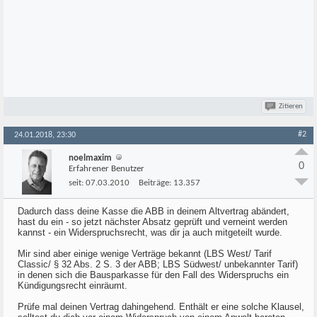
Zitieren
#2
24.01.2018, 23:30
noelmaxim
0
Erfahrener Benutzer
seit:
07.03.2010
Beiträge:
13.357
Dadurch dass deine Kasse die ABB in deinem Altvertrag abändert,
hast du ein - so jetzt nächster Absatz geprüft und verneint werden
kannst - ein Widerspruchsrecht, was dir ja auch mitgeteilt wurde.
Mir sind aber einige wenige Verträge bekannt (LBS West/ Tarif
Classic/ § 32 Abs. 2 S. 3 der ABB; LBS Südwest/ unbekannter Tarif)
in denen sich die Bausparkasse für den Fall des Widerspruchs ein
Kündigungsrecht einräumt.
Prüfe mal deinen Vertrag dahingehend. Enthält er eine solche Klausel,