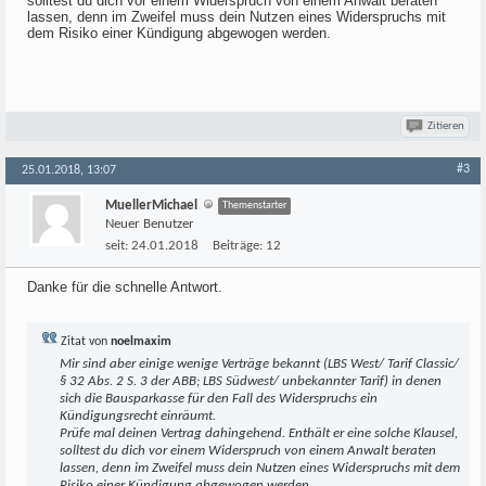
solltest du dich vor einem Widerspruch von einem Anwalt beraten
lassen, denn im Zweifel muss dein Nutzen eines Widerspruchs mit
dem Risiko einer Kündigung abgewogen werden.
Zitieren
#3
25.01.2018, 13:07
MuellerMichael
Themenstarter
Neuer Benutzer
seit:
24.01.2018
Beiträge:
12
Danke für die schnelle Antwort.
Zitat von
noelmaxim
Mir sind aber einige wenige Verträge bekannt (LBS West/ Tarif Classic/
§ 32 Abs. 2 S. 3 der ABB; LBS Südwest/ unbekannter Tarif) in denen
sich die Bausparkasse für den Fall des Widerspruchs ein
Kündigungsrecht einräumt.
Prüfe mal deinen Vertrag dahingehend. Enthält er eine solche Klausel,
solltest du dich vor einem Widerspruch von einem Anwalt beraten
lassen, denn im Zweifel muss dein Nutzen eines Widerspruchs mit dem
Risiko einer Kündigung abgewogen werden.