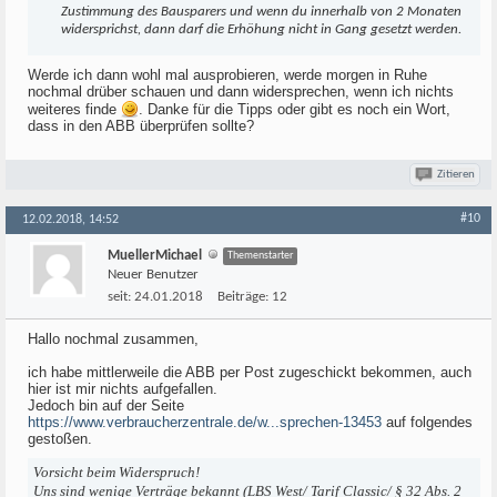
Zustimmung des Bausparers und wenn du innerhalb von 2 Monaten
widersprichst, dann darf die Erhöhung nicht in Gang gesetzt werden.
Werde ich dann wohl mal ausprobieren, werde morgen in Ruhe
nochmal drüber schauen und dann widersprechen, wenn ich nichts
weiteres finde
. Danke für die Tipps oder gibt es noch ein Wort,
dass in den ABB überprüfen sollte?
Zitieren
#10
12.02.2018, 14:52
MuellerMichael
Themenstarter
Neuer Benutzer
seit:
24.01.2018
Beiträge:
12
Hallo nochmal zusammen,
ich habe mittlerweile die ABB per Post zugeschickt bekommen, auch
hier ist mir nichts aufgefallen.
Jedoch bin auf der Seite
https://www.verbraucherzentrale.de/w...sprechen-13453
auf folgendes
gestoßen.
Vorsicht beim Widerspruch!
Uns sind wenige Verträge bekannt (LBS West/ Tarif Classic/ § 32 Abs. 2