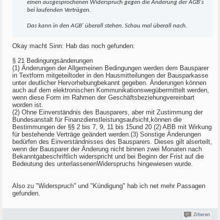
einen ausgesprochenen Widerspruch gegen die Änderung der AGB's
bei laufenden Verträgen.
Das kann in den AGB' überall stehen. Schau mal überall nach.
Okay macht Sinn: Hab das noch gefunden:
§ 21 Bedingungsänderungen
(1) Änderungen der Allgemeinen Bedingungen werden dem Bausparer
in Textform mitgeteiltoder in den Hausmitteilungen der Bausparkasse
unter deutlicher Hervorhebungbekannt gegeben. Änderungen können
auch auf dem elektronischen Kommunikationswegübermittelt werden,
wenn diese Form im Rahmen der Geschäftsbeziehungvereinbart
worden ist.
(2) Ohne Einverständnis des Bausparers, aber mit Zustimmung der
Bundesanstalt für Finanzdienstleistungsaufsicht,können die
Bestimmungen der §§ 2 bis 7, 9, 11 bis 15und 20 (2) ABB mit Wirkung
für bestehende Verträge geändert werden.(3) Sonstige Änderungen
bedürfen des Einverständnisses des Bausparers. Dieses gilt alserteilt,
wenn der Bausparer der Änderung nicht binnen zwei Monaten nach
Bekanntgabeschriftlich widerspricht und bei Beginn der Frist auf die
Bedeutung des unterlassenenWiderspruchs hingewiesen wurde.
Also zu "Widerspruch" und "Kündigung" hab ich net mehr Passagen
gefunden.
Zitieren