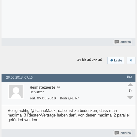
Zitieren
41 bis 46 von
46
Erste
#41
29.05.2018, 07:15
Heimatexperte
0
Benutzer
seit:
09.03.2018
Beiträge:
67
Völlig richtig @HannoMack, dabei ist zu bedenken, dass man
maximal 3 Riester-Verträge haben darf, von denen maximal 2 parallel
gefördert werden.
Zitieren