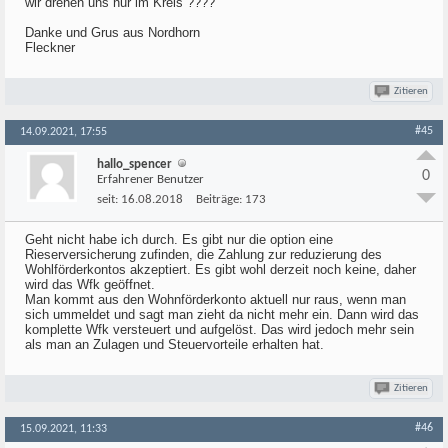
wir drehen uns nur im Kreis ????
Danke und Grus aus Nordhorn
Fleckner
Zitieren
#45
14.09.2021, 17:55
hallo_spencer
0
Erfahrener Benutzer
seit:
16.08.2018
Beiträge:
173
Geht nicht habe ich durch. Es gibt nur die option eine
Rieserversicherung zufinden, die Zahlung zur reduzierung des
Wohlförderkontos akzeptiert. Es gibt wohl derzeit noch keine, daher
wird das Wfk geöffnet.
Man kommt aus den Wohnförderkonto aktuell nur raus, wenn man
sich ummeldet und sagt man zieht da nicht mehr ein. Dann wird das
komplette Wfk versteuert und aufgelöst. Das wird jedoch mehr sein
als man an Zulagen und Steuervorteile erhalten hat.
Zitieren
#46
15.09.2021, 11:33