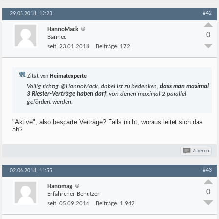
#42
29.05.2018, 12:23
HannoMack
0
Banned
seit:
23.01.2018
Beiträge:
172
Zitat von
Heimatexperte
Völlig richtig @HannoMack, dabei ist zu bedenken,
dass man maximal
3 Riester-Verträge haben darf
, von denen maximal 2 parallel
gefördert werden.
"Aktive", also besparte Verträge? Falls nicht, woraus leitet sich das
ab?
Zitieren
#43
02.06.2018, 11:55
Hanomag
0
Erfahrener Benutzer
seit:
05.09.2014
Beiträge:
1.942