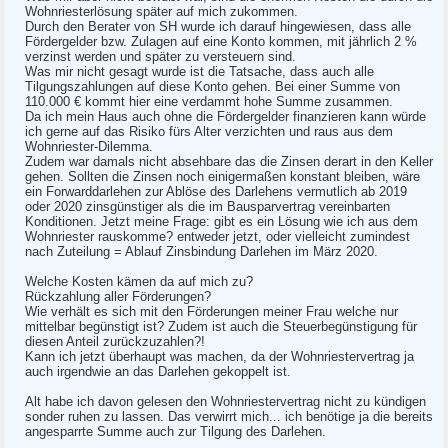
Wohnriesterlösung später auf mich zukommen.
Durch den Berater von SH wurde ich darauf hingewiesen, dass alle
Fördergelder bzw. Zulagen auf eine Konto kommen, mit jährlich 2 %
verzinst werden und später zu versteuern sind.
Was mir nicht gesagt wurde ist die Tatsache, dass auch alle
Tilgungszahlungen auf diese Konto gehen. Bei einer Summe von
110.000 € kommt hier eine verdammt hohe Summe zusammen.
Da ich mein Haus auch ohne die Fördergelder finanzieren kann würde
ich gerne auf das Risiko fürs Alter verzichten und raus aus dem
Wohnriester-Dilemma.
Zudem war damals nicht absehbare das die Zinsen derart in den Keller
gehen. Sollten die Zinsen noch einigermaßen konstant bleiben, wäre
ein Forwarddarlehen zur Ablöse des Darlehens vermutlich ab 2019
oder 2020 zinsgünstiger als die im Bausparvertrag vereinbarten
Konditionen. Jetzt meine Frage: gibt es ein Lösung wie ich aus dem
Wohnriester rauskomme? entweder jetzt, oder vielleicht zumindest
nach Zuteilung = Ablauf Zinsbindung Darlehen im März 2020.
Welche Kosten kämen da auf mich zu?
Rückzahlung aller Förderungen?
Wie verhält es sich mit den Förderungen meiner Frau welche nur
mittelbar begünstigt ist? Zudem ist auch die Steuerbegünstigung für
diesen Anteil zurückzuzahlen?!
Kann ich jetzt überhaupt was machen, da der Wohnriestervertrag ja
auch irgendwie an das Darlehen gekoppelt ist.
Alt habe ich davon gelesen den Wohnriestervertrag nicht zu kündigen
sonder ruhen zu lassen. Das verwirrt mich... ich benötige ja die bereits
angesparrte Summe auch zur Tilgung des Darlehen.