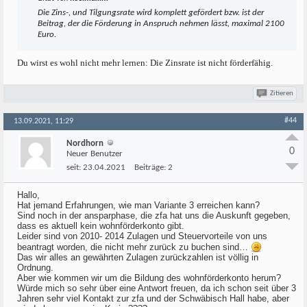
Die Zins-, und Tilgungsrate wird komplett gefördert bzw. ist der
Beitrag, der die Förderung in Anspruch nehmen lässt, maximal 2100
Euro.
Du wirst es wohl nicht mehr lernen: Die Zinsrate ist nicht förderfähig.
Zitieren
#44
13.09.2021, 11:29
Nordhorn
0
Neuer Benutzer
seit:
23.04.2021
Beiträge:
2
Hallo,
Hat jemand Erfahrungen, wie man Variante 3 erreichen kann?
Sind noch in der ansparphase, die zfa hat uns die Auskunft gegeben,
dass es aktuell kein wohnförderkonto gibt.
Leider sind von 2010- 2014 Zulagen und Steuervorteile von uns
beantragt worden, die nicht mehr zurück zu buchen sind…
Das wir alles an gewährten Zulagen zurückzahlen ist völlig in
Ordnung.
Aber wie kommen wir um die Bildung des wohnförderkonto herum?
Würde mich so sehr über eine Antwort freuen, da ich schon seit über 3
Jahren sehr viel Kontakt zur zfa und der Schwäbisch Hall habe, aber