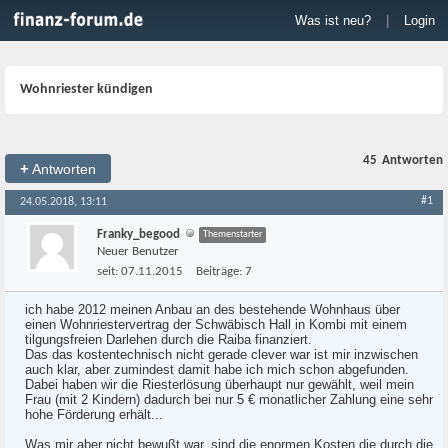
Was ist neu?
|
Login
Wohnriester kündigen
45
Antworten
+
Antworten
#1
24.05.2018, 13:11
Franky_begood
Themenstarter
Neuer Benutzer
seit:
07.11.2015
Beiträge:
7
ich habe 2012 meinen Anbau an des bestehende Wohnhaus über
einen Wohnriestervertrag der Schwäbisch Hall in Kombi mit einem
tilgungsfreien Darlehen durch die Raiba finanziert.
Das das kostentechnisch nicht gerade clever war ist mir inzwischen
auch klar, aber zumindest damit habe ich mich schon abgefunden.
Dabei haben wir die Riesterlösung überhaupt nur gewählt, weil mein
Frau (mit 2 Kindern) dadurch bei nur 5 € monatlicher Zahlung eine sehr
hohe Förderung erhält...
Was mir aber nicht bewußt war, sind die enormen Kosten die durch die