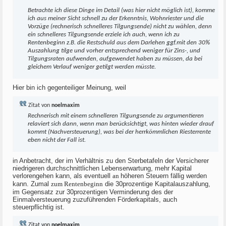
Betrachte ich diese Dinge im Detail (was hier nicht möglich ist), komme
ich aus meiner Sicht schnell zu der Erkenntnis, Wohnriester und die
Vorzüge (rechnerisch schnelleres Tilgungsende) nicht zu wählen, denn
ein schnelleres Tilgungsende erziele ich auch, wenn ich zu
Rentenbeginn z.B. die Restschuld aus dem Darlehen ggf.mit den 30%
Auszahlung tilge und vorher entsprechend weniger für Zins-, und
Tilgungsraten aufwenden, aufgewendet haben zu müssen, da bei
gleichem Verlauf weniger getilgt werden müsste.
Hier bin ich gegenteiliger Meinung, weil
Zitat von
noelmaxim
Rechnerisch mit einem schnelleren Tilgungsende zu argumentieren
relaviert sich dann, wenn man berücksichtigt, was hinten wieder drauf
kommt (Nachversteuerung), was bei der herrkömmlichen Riesterrente
eben nicht der Fall ist.
in Anbetracht, der im Verhältnis zu den Sterbetafeln der Versicherer
niedrigeren durchschnittlichen Lebenserwartung, mehr Kapital
verlorengehen kann, als eventuell
an
höheren Steuern fällig werden
kann. Zumal
zum Rentenbeginn
die 30prozentige Kapitalauszahlung,
im Gegensatz zur 30prozentigen Verminderung des der
Einmalversteuerung zuzuführenden Förderkapitals, auch
steuerpflichtig ist.
Zitat von
noelmaxim