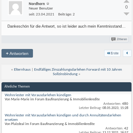
Nordhorn
0
Neuer Benutzer
seit:
23.04.2021
Beiträge:
2
Dankeschön für die Antwort, so ist leider auch mein Kenntnisstand…
Zitieren
+
Antworten
Erste
«
Elternhaus
|
Endfälliges Zinszahlungsdarlehen Forward mit 10 Jahren
Sollzinsbindung
»
Ähnliche Themen
Wohnriester mit Vorausdarlehen kündigen
Von Marie-Marie im Forum Baufinanzierung & Immobilienkredite
Antworten:
480
Letzter Beitrag:
08.05.2023,
15:28
Wohnriester mit Vorausdarlehen kündigen und durch Annuitätendarlehen
ersetzen
Von Pfalzdeal im Forum Baufinanzierung & Immobilienkredite
Antworten:
42
Letzter Beitrag:
13.12.2021,
16:57