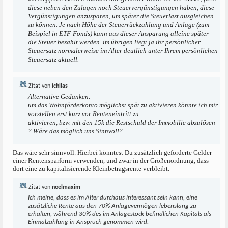
diese neben den Zulagen noch Steuervergünstigungen haben, diese
Vergünstigungen anzusparen, um später die Steuerlast ausgleichen
zu können. Je nach Höhe der Steuerrückzahlung und Anlage (zum
Beispiel in ETF-Fonds) kann aus dieser Ansparung alleine später
die Steuer bezahlt werden. im übrigen liegt ja ihr persönlicher
Steuersatz normalerweise im Alter deutlich unter Ihrem persönlichen
Steuersatz aktuell.
Zitat von
ichilas
Alternative Gedanken:
um das Wohnförderkonto möglichst spät zu aktivieren könnte ich mir
vorstellen erst kurz vor Renteneintritt zu
aktivieren, bzw. mit den 15k die Restschuld der Immobilie abzulösen
? Wäre das möglich uns Sinnvoll?
Das wäre sehr sinnvoll. Hierbei könntest Du zusätzlich geförderte Gelder
einer Rentensparform verwenden, und zwar in der Größenordnung, dass
dort eine zu kapitalisierende Kleinbetragsrente verbleibt.
Zitat von
noelmaxim
Ich meine, dass es im Alter durchaus interessant sein kann, eine
zusätzliche Rente aus den 70% Anlagevermögen lebenslang zu
erhalten, während 30% des im Anlagestock befindlichen Kapitals als
Einmalzahlung in Anspruch genommen wird.