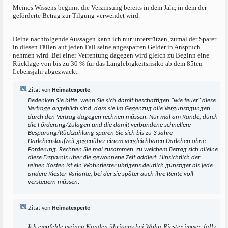
Meines Wissens beginnt die Verzinsung bereits in dem Jahr, in dem der
geförderte Betrag zur Tilgung verwendet wird.
Deine nachfolgende Aussagen kann ich nur unterstützen, zumal der Sparer
in diesen Fällen auf jeden Fall seine angesparten Gelder in Anspruch
nehmen wird. Bei einer Verrentung dagegen wird gleich zu Beginn eine
Rücklage von bis zu 30 % für das Langlebigkeitsrisiko ab dem 85ten
Lebensjahr abgezwackt.
Zitat von
Heimatexperte
Bedenken Sie bitte, wenn Sie sich damit beschäftigen "wie teuer" diese
Verträge angeblich sind, dass sie im Gegenzug alle Vergünstigungen
durch den Vertrag dagegen rechnen müssen. Nur mal am Rande, durch
die Förderung/Zulagen und die damit verbundene schnellere
Besparung/Rückzahlung sparen Sie sich bis zu 3 Jahre
Darlehenslaufzeit gegenüber einem vergleichbaren Darlehen ohne
Förderung. Rechnen Sie mal zusammen, zu welchem Betrag sich alleine
diese Ersparnis über die gewonnene Zeit addiert. Hinsichtlich der
reinen Kosten ist ein Wohnriester übrigens deutlich günstiger als jede
andere Riester-Variante, bei der sie später auch ihre Rente voll
versteuern müssen.
Zitat von
Heimatexperte
Ich empfehle meinen Kunden übrigens bei Wohn-Riester immer, falls