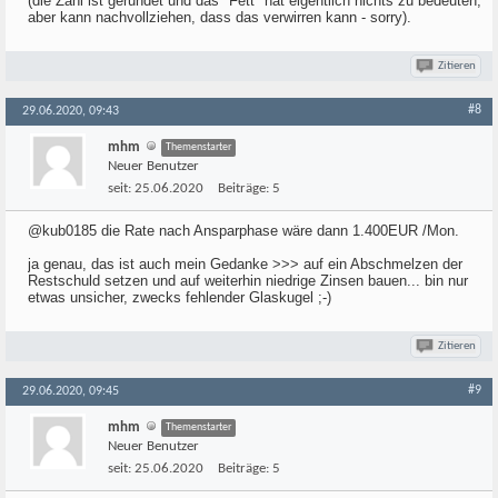
(die Zahl ist gerundet und das "Fett" hat eigentlich nichts zu bedeuten,
aber kann nachvollziehen, dass das verwirren kann - sorry).
Zitieren
#8
29.06.2020, 09:43
mhm
Themenstarter
Neuer Benutzer
seit:
25.06.2020
Beiträge:
5
@kub0185 die Rate nach Ansparphase wäre dann 1.400EUR /Mon.
ja genau, das ist auch mein Gedanke >>> auf ein Abschmelzen der
Restschuld setzen und auf weiterhin niedrige Zinsen bauen... bin nur
etwas unsicher, zwecks fehlender Glaskugel ;-)
Zitieren
#9
29.06.2020, 09:45
mhm
Themenstarter
Neuer Benutzer
seit:
25.06.2020
Beiträge:
5