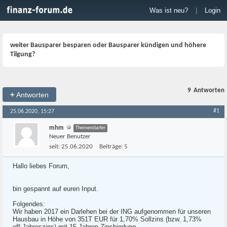
Was ist neu?
|
Login
weiter Bausparer besparen oder Bausparer kündigen und höhere
Tilgung?
9
Antworten
+
Antworten
#1
25.06.2020, 15:27
mhm
Themenstarter
Neuer Benutzer
seit:
25.06.2020
Beiträge:
5
Hallo liebes Forum,
bin gespannt auf euren Input.
Folgendes:
Wir haben 2017 ein Darlehen bei der ING aufgenommen für unseren
Hausbau in Höhe von 351T EUR für 1,70% Sollzins (bzw. 1,73%
eff.Jahreszins) mit 15 Jahren Zinsbindung.