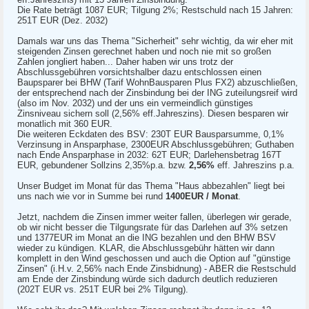
Die Rate beträgt 1087 EUR; Tilgung 2%; Restschuld nach 15 Jahren:
251T EUR (Dez. 2032)
Damals war uns das Thema "Sicherheit" sehr wichtig, da wir eher mit
steigenden Zinsen gerechnet haben und noch nie mit so großen
Zahlen jongliert haben... Daher haben wir uns trotz der
Abschlussgebühren vorsichtshalber dazu entschlossen einen
Baupsparer bei BHW (Tarif WohnBausparen Plus FX2) abzuschließen,
der entsprechend nach der Zinsbindung bei der ING zuteilungsreif wird
(also im Nov. 2032) und der uns ein vermeindlich günstiges
Zinsniveau sichern soll (2,56% eff.Jahreszins). Diesen besparen wir
monatlich mit 360 EUR.
Die weiteren Eckdaten des BSV: 230T EUR Bausparsumme, 0,1%
Verzinsung in Ansparphase, 2300EUR Abschlussgebühren; Guthaben
nach Ende Ansparphase in 2032: 62T EUR; Darlehensbetrag 167T
EUR, gebundener Sollzins 2,35%p.a. bzw.
2,56%
eff. Jahreszins p.a.
Unser Budget im Monat für das Thema "Haus abbezahlen" liegt bei
uns nach wie vor in Summe bei rund
1400EUR / Monat
.
Jetzt, nachdem die Zinsen immer weiter fallen, überlegen wir gerade,
ob wir nicht besser die Tilgungsrate für das Darlehen auf 3% setzen
und 1377EUR im Monat an die ING bezahlen und den BHW BSV
wieder zu kündigen. KLAR, die Abschlussgebühr hätten wir dann
komplett in den Wind geschossen und auch die Option auf "günstige
Zinsen" (i.H.v. 2,56% nach Ende Zinsbidnung) - ABER die Restschuld
am Ende der Zinsbindung würde sich dadurch deutlich reduzieren
(202T EUR vs. 251T EUR bei 2% Tilgung).