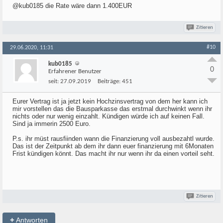
@kub0185 die Rate wäre dann 1.400EUR
Zitieren
#10
29.06.2020, 11:31
kub0185
0
Erfahrener Benutzer
seit:
27.09.2019
Beiträge:
451
Eurer Vertrag ist ja jetzt kein Hochzinsvertrag von dem her kann ich
mir vorstellen das die Bausparkasse das erstmal durchwinkt wenn ihr
nichts oder nur wenig einzahlt. Kündigen würde ich auf keinen Fall.
Sind ja immerin 2500 Euro.
P.s. ihr müst rausfiinden wann die Finanzierung voll ausbezahtl wurde.
Das ist der Zeitpunkt ab dem ihr dann euer finanzierung mit 6Monaten
Frist kündigen könnt. Das macht ihr nur wenn ihr da einen vorteil seht.
Zitieren
+
Antworten