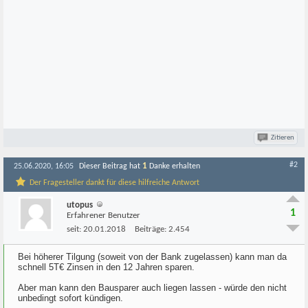
Zitieren
#2
1
25.06.2020, 16:05
Dieser Beitrag hat
Danke erhalten
Der Fragesteller dankt für diese hilfreiche Antwort
utopus
1
Erfahrener Benutzer
seit:
20.01.2018
Beiträge:
2.454
Bei höherer Tilgung (soweit von der Bank zugelassen) kann man da
schnell 5T€ Zinsen in den 12 Jahren sparen.
Aber man kann den Bausparer auch liegen lassen - würde den nicht
unbedingt sofort kündigen.