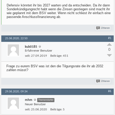
Defensiv könntet ihr bis 2027 warten und da entscheiden. Da ihr dann
Sonderkündigungrecht habt wenn die Zinsen gestiegen sind macht ihr
wie geplannt mit dem BSV weiter. Wenn nicht schliest ihr einfach eine
passende Anschlussfinanzierung ab.
Zitieren
#5
25.06.2020, 22:50
kub0185
0
Erfahrener Benutzer
seit:
27.09.2019
Beiträge:
451
Frage zu eurem BSV was ist den die Tilgungsrate die ihr ab 2032
zahlen müsst?
Zitieren
#6
29.06.2020, 09:34
mhm
Themenstarter
Neuer Benutzer
seit:
25.06.2020
Beiträge:
5