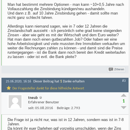
Man hat bestimmt mehrere Optionen - man kann ~10+0,5 Jahre nach
Vollauszahlung die Zinsbindung kündigen/neu aushandeln.
Und dann z.B. auf 10 Jahre Zinsbindung gehen - damit sollte man
nicht ganz schlecht fahren.
Allerdings kann niemand sagen, wie in 7 oder 12 Jahren die
Zinslandschaft aussieht - ich persönlich sehe grad keine steigenden
Zinsen - aber wie geht es mit der Wirtschaft und dem Euro weiter?
Hat man dann noch einen gutbezahlten Job? Oder haben wir eine
hohe Arbeitslosigkeit und viele mussten ihre Immobilien verkaufen um
weiter die Rechnungen zahlen zu können - und damit sind die Preise
runtergegangen - ist die Bank dann noch bereit den Kredit weiterlaufen
zu lassen - oder ist evtl. die Bank pleite?
Zitieren
#3
1
25.06.2020, 16:16
Dieser Beitrag hat
Danke erhalten
Der Fragesteller dankt für diese hilfreiche Antwort
tneub
1
Erfahrener Benutzer
seit:
05.08.2016
Beiträge:
2.793
Die Frage ist ja nicht nur, was ist in 12 Jahren, sondern was ist in 7-8
Jahren.
Da könnt ihr euer Darlehen ggf vorzeitig umschulden, wenn der Zins