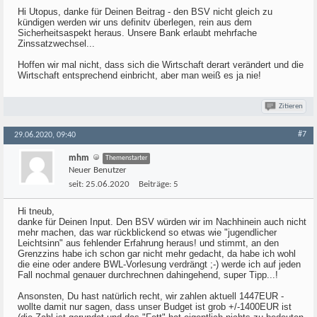
Hi Utopus, danke für Deinen Beitrag - den BSV nicht gleich zu
kündigen werden wir uns definitv überlegen, rein aus dem
Sicherheitsaspekt heraus. Unsere Bank erlaubt mehrfache
Zinssatzwechsel...
Hoffen wir mal nicht, dass sich die Wirtschaft derart verändert und die
Wirtschaft entsprechend einbricht, aber man weiß es ja nie!
Zitieren
#7
29.06.2020, 09:40
mhm
Themenstarter
Neuer Benutzer
seit:
25.06.2020
Beiträge:
5
Hi tneub,
danke für Deinen Input. Den BSV würden wir im Nachhinein auch nicht
mehr machen, das war rückblickend so etwas wie "jugendlicher
Leichtsinn" aus fehlender Erfahrung heraus! und stimmt, an den
Grenzzins habe ich schon gar nicht mehr gedacht, da habe ich wohl
die eine oder andere BWL-Vorlesung verdrängt ;-) werde ich auf jeden
Fall nochmal genauer durchrechnen dahingehend, super Tipp...!
Ansonsten, Du hast natürlich recht, wir zahlen aktuell 1447EUR -
wollte damit nur sagen, dass unser Budget ist grob +/-1400EUR ist