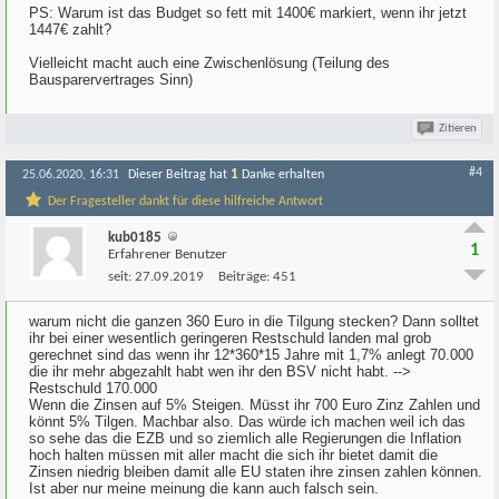
PS: Warum ist das Budget so fett mit 1400€ markiert, wenn ihr jetzt
1447€ zahlt?
Vielleicht macht auch eine Zwischenlösung (Teilung des
Bausparervertrages Sinn)
Zitieren
#4
1
25.06.2020, 16:31
Dieser Beitrag hat
Danke erhalten
Der Fragesteller dankt für diese hilfreiche Antwort
kub0185
1
Erfahrener Benutzer
seit:
27.09.2019
Beiträge:
451
warum nicht die ganzen 360 Euro in die Tilgung stecken? Dann solltet
ihr bei einer wesentlich geringeren Restschuld landen mal grob
gerechnet sind das wenn ihr 12*360*15 Jahre mit 1,7% anlegt 70.000
die ihr mehr abgezahlt habt wen ihr den BSV nicht habt. -->
Restschuld 170.000
Wenn die Zinsen auf 5% Steigen. Müsst ihr 700 Euro Zinz Zahlen und
könnt 5% Tilgen. Machbar also. Das würde ich machen weil ich das
so sehe das die EZB und so ziemlich alle Regierungen die Inflation
hoch halten müssen mit aller macht die sich ihr bietet damit die
Zinsen niedrig bleiben damit alle EU staten ihre zinsen zahlen können.
Ist aber nur meine meinung die kann auch falsch sein.