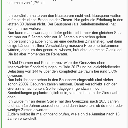
unterhalb von 1,7% ist.
Ich persönlich halte von den Bausparern nicht viel. Bausparer wetten
auf eine deutliche Erhöhung der Zinsen. Nur gabs die Erhöhung in den
letzten 30 Jahren nicht. Der Bausparer (als Darlehensnehmer) hat
somit immer verloren.
Nun kann man zwar sagen, tiefer gehts nicht, aber den gleichen Satz
hat man vor 5 Jahren oder vor 10 Jahren auch schon gehört.
Ich persönlich glaube nicht, an eine deutlichen Zinsanstieg, weil dann
einige Länder mit Ihrer Verschuldung massive Probleme bekommen
würden, aber um das genau zu wissen, bräuchte ich meine Glaskugel.
Die ist aber momentan zu Reparatur.
Pi Mal Daumen mal Fensterkreuz wäre der Grenzzins ohne
irgendwelche Sondertilgungen im Jahr 2017 und bei gleichbleibender
Belastung von 1447€ über den kompletten Zeitraum bei rund 3,8%
gewesen.
Nun habt ihr aber schon in den Bausparer eingezahlt uind sicher
schon 2300€ Gebühren zahlen müssen. Damit verschiebt sich der
Grenzzins nach unten. Sollten dagegen irgendwann noch
Sondertilungen geplant/möglich sein, verschiebt sich der Zins nach
oben.
Ich würde mir an deiner Stelle mal den Grenzzins nach 10,5 Jahren
und nach 15 Jahren ausrechnen, und dann bewerten, ob du mehr oder
weniger Zinsen erwartest.
Zudem solltet ihr mal dringend prüfen, wie sich die Annuität nach 15
Jahren entwickelt.