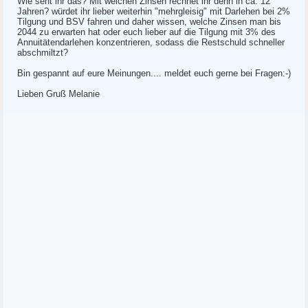
Wie seht ihr das? Mit welchen Zinsen rechnet ihr denn in ca. 12
Jahren? würdet ihr lieber weiterhin "mehrgleisig" mit Darlehen bei 2%
Tilgung und BSV fahren und daher wissen, welche Zinsen man bis
2044 zu erwarten hat oder euch lieber auf die Tilgung mit 3% des
Annuitätendarlehen konzentrieren, sodass die Restschuld schneller
abschmiltzt?
Bin gespannt auf eure Meinungen.... meldet euch gerne bei Fragen:-)
Lieben Gruß Melanie