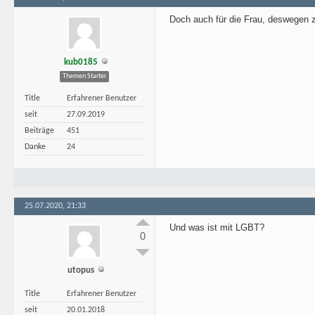
Doch auch für die Frau, deswegen z
kub0185
Themen Starter
Title
Erfahrener Benutzer
seit
27.09.2019
Beiträge
451
Danke
24
25.07.2020, 21:33
Und was ist mit LGBT?
0
utopus
Title
Erfahrener Benutzer
seit
20.01.2018