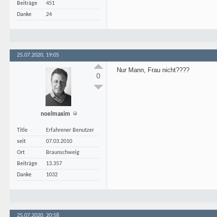
Beiträge
451
Danke
24
25.07.2020, 19:05
Nur Mann, Frau nicht????
0
noelmaxim
Title
Erfahrener Benutzer
seit
07.03.2010
Ort
Braunschweig
Beiträge
13.357
Danke
1032
25.07.2020, 20:58