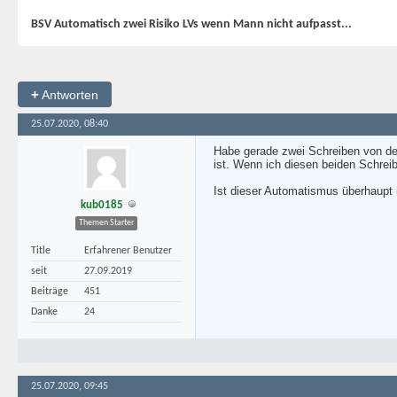
BSV Automatisch zwei Risiko LVs wenn Mann nicht aufpasst...
+
Antworten
25.07.2020, 08:40
Habe gerade zwei Schreiben von de
ist. Wenn ich diesen beiden Schrei
Ist dieser Automatismus überhaupt
kub0185
Themen Starter
Title
Erfahrener Benutzer
seit
27.09.2019
Beiträge
451
Danke
24
25.07.2020, 09:45