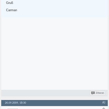
Gruß
Carman
Zitieren
#2
26.09.2009, 18:30