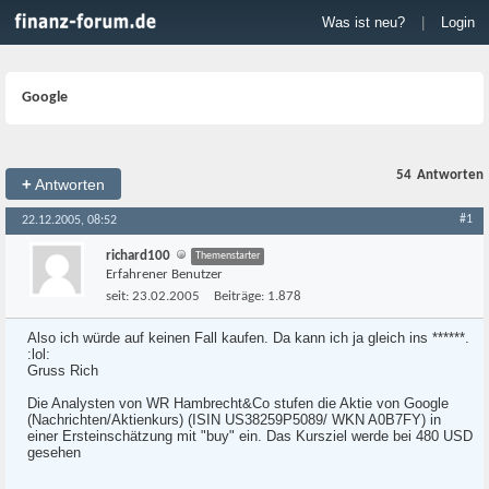
Was ist neu?
|
Login
Google
54
Antworten
+
Antworten
#1
22.12.2005, 08:52
richard100
Themenstarter
Erfahrener Benutzer
seit:
23.02.2005
Beiträge:
1.878
Also ich würde auf keinen Fall kaufen. Da kann ich ja gleich ins ******.
:lol:
Gruss Rich
Die Analysten von WR Hambrecht&Co stufen die Aktie von Google
(Nachrichten/Aktienkurs) (ISIN US38259P5089/ WKN A0B7FY) in
einer Ersteinschätzung mit "buy" ein. Das Kursziel werde bei 480 USD
gesehen