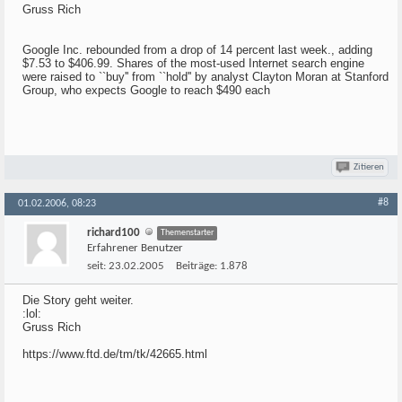
Gruss Rich
Google Inc. rebounded from a drop of 14 percent last week., adding
$7.53 to $406.99. Shares of the most-used Internet search engine
were raised to ``buy'' from ``hold'' by analyst Clayton Moran at Stanford
Group, who expects Google to reach $490 each
Zitieren
#8
01.02.2006, 08:23
richard100
Themenstarter
Erfahrener Benutzer
seit:
23.02.2005
Beiträge:
1.878
Die Story geht weiter.
:lol:
Gruss Rich
https://www.ftd.de/tm/tk/42665.html