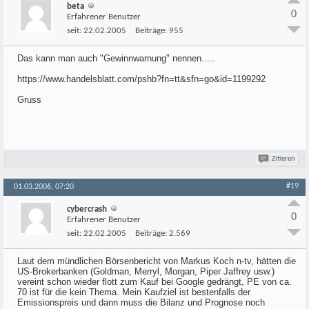
beta
0
Erfahrener Benutzer
seit:
22.02.2005
Beiträge:
955
Das kann man auch "Gewinnwarnung" nennen.....
https://www.handelsblatt.com/pshb?fn=tt&sfn=go&id=1199292
Gruss
Zitieren
#19
01.03.2006, 07:20
cybercrash
0
Erfahrener Benutzer
seit:
22.02.2005
Beiträge:
2.569
Laut dem mündlichen Börsenbericht von Markus Koch n-tv, hätten die
US-Brokerbanken (Goldman, Merryl, Morgan, Piper Jaffrey usw.)
vereint schon wieder flott zum Kauf bei Google gedrängt, PE von ca.
70 ist für die kein Thema. Mein Kaufziel ist bestenfalls der
Emissionspreis und dann muss die Bilanz und Prognose noch