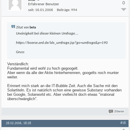
0
Erfahrener Benutzer
seit:
16.01.2006
Beiträge:
994
Zitat von
beta
Uneinigkeit bei dieser kleinen Umfrage....
https://boerse.ard.de/idx_umfrage.jsp?go=umfrage&p=190
Gruss
Verständlich:
Fundamental wird wohl zu hoch gegoogelt.
Aber wenn da alle der Aktie hinterherrennen, googelts noch munter
weiter.
Erinnert mich stark an die IT-Bubble Zeit. Auch die Sache mit den
Solartiteln. Es ist natürlich schon eine gewisse Substanz vorhanden
bei Google, Solarworld etc. Aber vielleicht doch etwas "irrational
überschwänglich".
Zitieren
#18
28.02.2006, 18:28