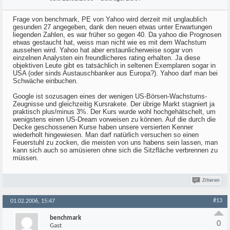
Frage von benchmark, PE von Yahoo wird derzeit mit unglaublich
gesunden 27 angegeben, dank den neuen etwas unter Erwartungen
liegenden Zahlen, es war früher so gegen 40. Da yahoo die Prognosen
etwas gestaucht hat, weiss man nicht wie es mit dem Wachstum
aussehen wird. Yahoo hat aber erstaunlicherweise sogar von
einzelnen Analysten ein freundlicheres rating erhalten. Ja diese
objektiven Leute gibt es tatsächlich in seltenen Exemplaren sogar in
USA (oder sinds Austauschbanker aus Europa?). Yahoo darf man bei
Schwäche einbuchen.
Google ist sozusagen eines der wenigen US-Börsen-Wachstums-
Zeugnisse und gleichzeitig Kursrakete. Der übrige Markt stagniert ja
praktisch plus/minus 3%. Der Kurs wurde wohl hochgehätschelt, um
wenigstens einen US-Dream vorweisen zu können. Auf die durch die
Decke geschossenen Kurse haben unsere versierten Kenner
wiederholt hingewiesen. Man darf natürlich versuchen so einen
Feuerstuhl zu zocken, die meisten von uns habens sein lassen, man
kann sich auch so amüsieren ohne sich die Sitzfläche verbrennen zu
müssen.
Zitieren
#13
01.02.2006, 15:47
benchmark
0
Gast