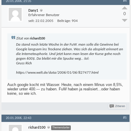
#4
20.01.2006, 21:35
Dany1
0
Erfahrener Benutzer
seit:
22.02.2005
Beiträge:
904
Zitat von
richard100
Da stand noch letzte Woche in der FuW. man solle die Gewinne bei
Google langsam ins Trockene ziehen. Was sich da abspielt erinnert an
die Interneteuphorie. Und jetzt kann man lesen der Kurse gehe noch
gegen 600$. Da bleibt mir die Spucke weg.. :lol:
Gruss Rich
https://www.welt.de/data/2006/01/06/827477.html
Auch google kocht mit Wasser. Heute, nach einem Minus von 8,5%,
wieder unter 400.--- zu haben. FuW haben ja realisiert...oder haben
keine, so wie ich.
Zitieren
#5
20.01.2006, 22:43
richard100
Themenstarter