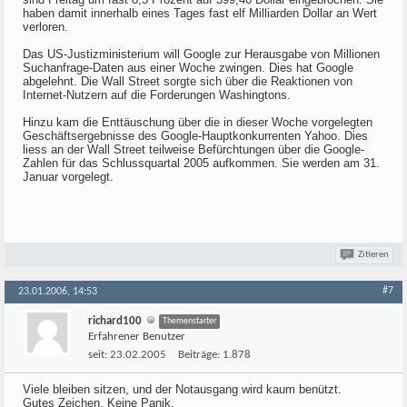
haben damit innerhalb eines Tages fast elf Milliarden Dollar an Wert
verloren.
Das US-Justizministerium will Google zur Herausgabe von Millionen
Suchanfrage-Daten aus einer Woche zwingen. Dies hat Google
abgelehnt. Die Wall Street sorgte sich über die Reaktionen von
Internet-Nutzern auf die Forderungen Washingtons.
Hinzu kam die Enttäuschung über die in dieser Woche vorgelegten
Geschäftsergebnisse des Google-Hauptkonkurrenten Yahoo. Dies
liess an der Wall Street teilweise Befürchtungen über die Google-
Zahlen für das Schlussquartal 2005 aufkommen. Sie werden am 31.
Januar vorgelegt.
Zitieren
#7
23.01.2006, 14:53
richard100
Themenstarter
Erfahrener Benutzer
seit:
23.02.2005
Beiträge:
1.878
Viele bleiben sitzen, und der Notausgang wird kaum benützt.
Gutes Zeichen. Keine Panik.