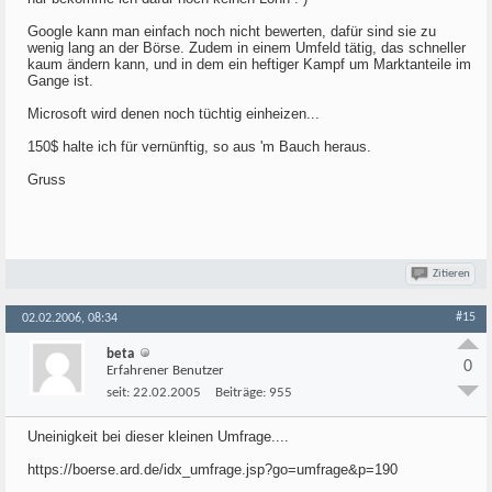
Google kann man einfach noch nicht bewerten, dafür sind sie zu
wenig lang an der Börse. Zudem in einem Umfeld tätig, das schneller
kaum ändern kann, und in dem ein heftiger Kampf um Marktanteile im
Gange ist.
Microsoft wird denen noch tüchtig einheizen...
150$ halte ich für vernünftig, so aus 'm Bauch heraus.
Gruss
Zitieren
#15
02.02.2006, 08:34
beta
0
Erfahrener Benutzer
seit:
22.02.2005
Beiträge:
955
Uneinigkeit bei dieser kleinen Umfrage....
https://boerse.ard.de/idx_umfrage.jsp?go=umfrage&p=190