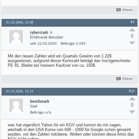
Zitieren
#9
01.02.2006, 15:08
cybercrash
0
Erfahrener Benutzer
seit:
22.02.2005
Beiträge:
2.569
Mit den neuen Zahlen wird ein Quartals Gewinn von 1.22$
ausgewiesen, aufgrund dieser Kennzahl beträgt das hochgerechnete
PE 81. Bleibe bei meinem Kaufziel von ca. 150$.
Zitieren
#10
01.02.2006, 15:14
benchmark
0
Gast
Beiträge:
n/a
was hat eigentlich Yahoo für ein KGV und kannst du mir sagen,
weshalb in den USA Kurse von 600 - 1000 für Google schon genannt
wurden, vor den Zahlen notobene. Wollen oder können diese Amis das
KGV nicht sehen.