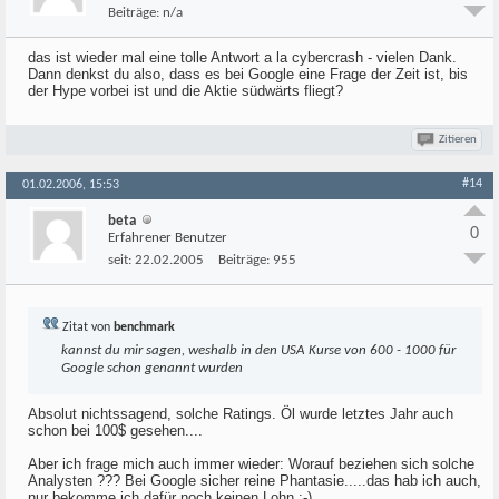
Beiträge:
n/a
das ist wieder mal eine tolle Antwort a la cybercrash - vielen Dank.
Dann denkst du also, dass es bei Google eine Frage der Zeit ist, bis
der Hype vorbei ist und die Aktie südwärts fliegt?
Zitieren
#14
01.02.2006, 15:53
beta
0
Erfahrener Benutzer
seit:
22.02.2005
Beiträge:
955
Zitat von
benchmark
kannst du mir sagen, weshalb in den USA Kurse von 600 - 1000 für
Google schon genannt wurden
Absolut nichtssagend, solche Ratings. Öl wurde letztes Jahr auch
schon bei 100$ gesehen....
Aber ich frage mich auch immer wieder: Worauf beziehen sich solche
Analysten ??? Bei Google sicher reine Phantasie.....das hab ich auch,
nur bekomme ich dafür noch keinen Lohn :-)