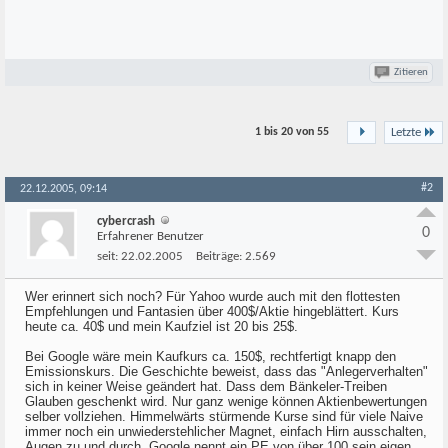
Zitieren
1 bis 20 von
55
Letzte
#2
22.12.2005, 09:14
cybercrash
0
Erfahrener Benutzer
seit:
22.02.2005
Beiträge:
2.569
Wer erinnert sich noch? Für Yahoo wurde auch mit den flottesten
Empfehlungen und Fantasien über 400$/Aktie hingeblättert. Kurs
heute ca. 40$ und mein Kaufziel ist 20 bis 25$.
Bei Google wäre mein Kaufkurs ca. 150$, rechtfertigt knapp den
Emissionskurs. Die Geschichte beweist, dass das "Anlegerverhalten"
sich in keiner Weise geändert hat. Dass dem Bänkeler-Treiben
Glauben geschenkt wird. Nur ganz wenige können Aktienbewertungen
selber vollziehen. Himmelwärts stürmende Kurse sind für viele Naive
immer noch ein unwiederstehlicher Magnet, einfach Hirn ausschalten,
Augen zu und durch. Google nennt ein PE von über 100 sein eigen,