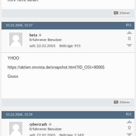
Zitieren
#11
01.02.2006, 15:37
beta
0
Erfahrener Benutzer
seit:
22.02.2005
Beiträge:
955
YHOO
https://aktien.onvista.de/snapshot.html?ID_OSI=90065
Gruss
Zitieren
#12
01.02.2006, 15:39
cybercrash
0
Erfahrener Benutzer
seit:
22.02.2005
Beiträge:
2.569