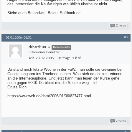
das interessiert die Kaufwütigen wie üblich überhaupt nicht.
Siehe auch Betandwin! Baidu! Softbank ect.
Zitieren
#3
06.01.2006, 08:31
richard100
Themenstarter
Erfahrener Benutzer
seit:
23.02.2005
Beiträge:
1.878
Da stand noch letzte Woche in der FuW. man solle die Gewinne bei
Google langsam ins Trockene ziehen. Was sich da abspielt erinnert
an die Interneteuphorie. Und jetzt kann man lesen der Kurse gehe
noch gegen 600$. Da bleibt mir die Spucke weg.. :lol:
Gruss Rich
https://www.welt.de/data/2006/01/06/827477.html
Zitieren