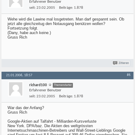
Erfahrener Benutzer
seit:
23.02.2005
Beiträge:
1.878
Wehe wird die Lawine mal losgetreten. Man darf gespannt sein. Ob
jetzt alle gleichzeitug den Notausgang benützen wollen?
Fortsetzung folgt.
(Dany, habe auch keine.)
Gruss Rich
Zitieren
#6
21.01.2006, 18:57
richard100
Themenstarter
Erfahrener Benutzer
seit:
23.02.2005
Beiträge:
1.878
War das der Anfang?
Gruss Rich
Google-Aktien auf Talfahrt - Milliarden-Kursverluste
New York. DPA/baz. Die Aktien des weltgrössten
Internetsuchmaschinen-Betreibers und Wall-Street-Lieblings Google
sind Freitag um fast 8,5 Prozent auf 399,46 Dollar eingebrochen. Sie