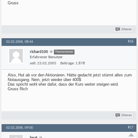
Gruss
Zitieren
#16
02.02.2006, 08:44
richard100
Themenstarter
Erfahrener Benutzer
seit:
23.02.2005
Beiträge:
1.878
Also, Hut ab vor den Aktionären. Hätte gedacht jetzt stürmt alles zum
Notausgang. Nein, jetzt wieder über 400$
Das spricht wohl eher dafür, dass der Kurs weiter steigen wird.
Gruss Rich
Zitieren
#17
02.02.2006, 09:00
beat