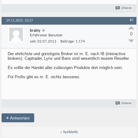
Zitieren
#5
29.11.2022, 22:27
brainy
0
Erfahrener Benutzer
seit:
02.07.2013
Beiträge:
1.174
Der ehrlichste und günstigste Broker ist m. E. nach IB (interactive
brokers). Captrader, Lynx und Banx sind wesentlich teurere Reseller.
Es sollte der Handel aller zulässigen Produkte dort möglich sein.
Für Profis gibt es m. E. nichts besseres.
Zitieren
+
Antworten
«
Synbiotic