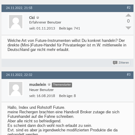
#2
24.11.2022, 21:58
Cici
0
Erfahrener Benutzer
seit:
01.11.2013
Beiträge:
741
Welche Art von Future-Instrumenten willst Du konkret handeln? Der
direkte (Mini-)Future-Handel für Privatanleger ist m.W. mittlerweile in
Deutschland gar nicht mehr erlaubt.
Zitieren
#3
24.11.2022, 22:32
muckelein
Themenstarter
Neuer Benutzer
seit:
16.08.2018
Beiträge:
8
Hallo, Index und Rohstoff Future.
meine Rechergen brachten eine Handvoll Broker zutage die sich
Futurehandel auf die Fahne schreiben.
Aber alle nicht so befriedigend.
Es scheint dann doch wohl noch erlaubt zu sein.
Evt. sind es aber ja irgendwelche modifizierten Produkte die da
gehandelt werden.