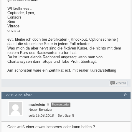
WHSelfinvest,
Captrader, Lynx,
Consors
Sino
Vitrade
onvista
evt. bleibe ich doch bei Zertifikaten ( Knockout, Optionsscheine )
da ist die steuerliche Seite in jedem Fall relaxter.
Was mich da aber nervt sind die fiktiven Kurse, die nichts mit dem
realem Kurs des Basiswertes zu tun hat.
Da ist immer elende Rechnerei angesagt wenn man von
Chartanalysen dann Stops und Take Profit überträgt.
Am schönsten wäre ein Zertifikat ect. mit realer Kursdarstellung
Zitieren
#4
29.11.2022, 18:09
muckelein
Themenstarter
Neuer Benutzer
seit:
16.08.2018
Beiträge:
8
Oder weiß einer etwas besseres oder kann helfen ?