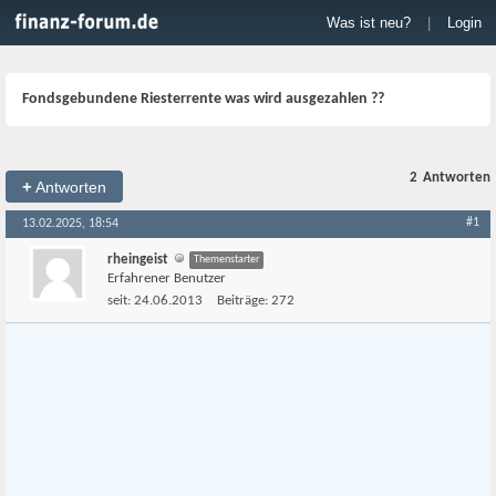
Was ist neu?
|
Login
Fondsgebundene Riesterrente was wird ausgezahlen ??
2
Antworten
+
Antworten
#1
13.02.2025, 18:54
rheingeist
Themenstarter
Erfahrener Benutzer
seit:
24.06.2013
Beiträge:
272