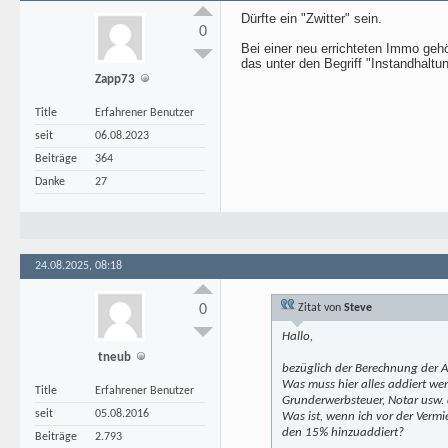
Dürfte ein "Zwitter" sein.
0
Bei einer neu errichteten Immo geh
das unter den Begriff "Instandhaltung
Zapp73
Title
Erfahrener Benutzer
seit
06.08.2023
Beiträge
364
Danke
27
24.08.2025, 08:18
0
Zitat von
Steve
Hallo,
tneub
bezüglich der Berechnung der A
Was muss hier alles addiert we
Title
Erfahrener Benutzer
Grunderwerbsteuer, Notar usw. 
seit
05.08.2016
Was ist, wenn ich vor der Vermi
den 15% hinzuaddiert?
Beiträge
2.793