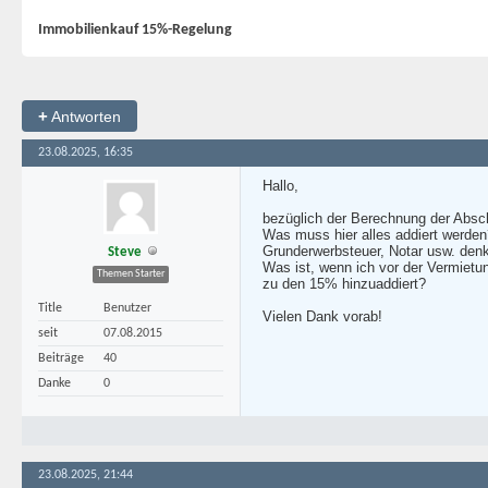
Immobilienkauf 15%-Regelung
+
Antworten
23.08.2025, 16:35
Hallo,
bezüglich der Berechnung der Absch
Was muss hier alles addiert werden
Grunderwerbsteuer, Notar usw. denk
Steve
Was ist, wenn ich vor der Vermietun
Themen Starter
zu den 15% hinzuaddiert?
Title
Benutzer
Vielen Dank vorab!
seit
07.08.2015
Beiträge
40
Danke
0
23.08.2025, 21:44