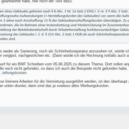
 geantwortet habe, hier noch der Text dazu:
sten eines Gebäudes gehören nach § 6 Abs. 1 Nr. 1a Satz 2 EStG i. V. m. § 9 Abs. 5 
schaffungsnahe Aufwendungen (= Herstellungskosten des Gebäudes) vor, wenn die 
ten 3 Jahre nach Anschaffung 15 % der Gebäudeanschaffungskosten übersteigen. Zu
ahmen, die im Rahmen einer Instandsetzung und Modernisierung im Zusammenhang
tellung der Betriebsbereitschaft durch Wiederherstellung funktionsuntüchtiger Geb
erung des Gebäudes i. S. d. § 255 Abs. 2 Satz 1 HGB als auch Schönheitsreparaturen. 
rden sind.
 weder als Sanierung, noch als Schönheitsreparatur anzusehen ist, würde ich 
rgipst, nachgestrichen etc. (Dann würde ich die Rechnung notfalls auch au
ntwurf für ein BMF Schreiben vom 05.06.2025 zu diesem Thema. Dort sollen ang
lle noch nicht gefunden, so dass ich auch die Beispiele nicht gefunden habe.
...tellungskosten
nur kleinere Arbeiten für die Vermietung ausgeführt werden, ist den überhaup
 unten drunter, dann sind das ja sowieso alles Werbungskosten.