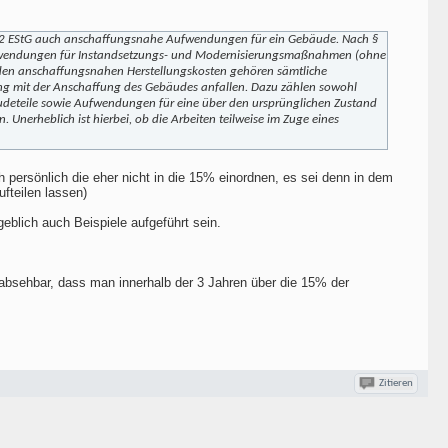
Satz 2 EStG auch anschaffungsnahe Aufwendungen für ein Gebäude. Nach §
Aufwendungen für Instandsetzungs- und Modernisierungsmaßnahmen (ohne
 den anschaffungsnahen Herstellungskosten gehören sämtliche
 mit der Anschaffung des Gebäudes anfallen. Dazu zählen sowohl
äudeteile sowie Aufwendungen für eine über den ursprünglichen Zustand
Unerheblich ist hierbei, ob die Arbeiten teilweise im Zuge eines
persönlich die eher nicht in die 15% einordnen, es sei denn in dem
fteilen lassen)
eblich auch Beispiele aufgeführt sein.
t absehbar, dass man innerhalb der 3 Jahren über die 15% der
Zitieren