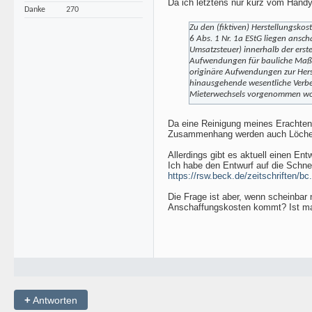
Da ich letztens nur kurz vom Handy
Danke
270
Zu den (fiktiven) Herstellungsko
6 Abs. 1 Nr. 1a EStG liegen an
Umsatzsteuer) innerhalb der ers
Aufwendungen für bauliche Maßn
originäre Aufwendungen zur Hers
hinausgehende wesentliche Verbess
Mieterwechsels vorgenommen wo
Da eine Reinigung meines Erachtens
Zusammenhang werden auch Löcher ve
Allerdings gibt es aktuell einen E
Ich habe den Entwurf auf die Schne
https://rsw.beck.de/zeitschriften/bc
Die Frage ist aber, wenn scheinbar 
Anschaffungskosten kommt? Ist man
+
Antworten