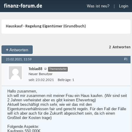
Was ist neu?
|
Login
Hauskauf - Regelung Eigentümer (Grundbuch)
2
Antworten
+
Antworten
#1
23.02.2021, 11:59
Tobias88
Themenstarter
Neuer Benutzer
seit:
23.02.2021
Beiträge:
1
Hallo zusammen,
ich will mir zusammen mit meiner Frau ein Haus kaufen. (Wir sind seit
2 Jahren verheiratet aber es gibt keinen Ehevertrag)
Aktuell beschäftigt mich sehr, wie wir das mit den
Eigentumsverhältnissen fair und gerecht regeln. Für den Fall der Fälle
will ich aber auch für die Zukunft abgesichert sein, da ich einen
Großteil der Kosten trage)
Folgende Aspekte:
Kaufpreis 550.000€