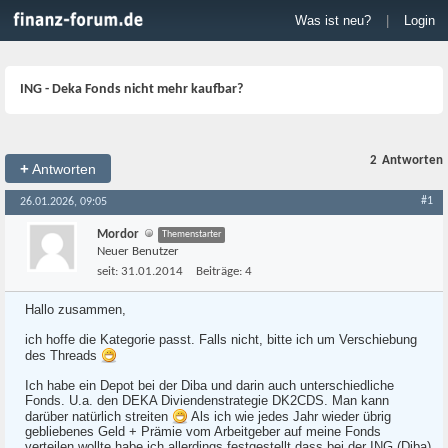
Was ist neu?
|
Login
ING - Deka Fonds nicht mehr kaufbar?
2
Antworten
+
Antworten
#1
26.01.2026, 09:05
Mordor
Themenstarter
Neuer Benutzer
seit:
31.01.2014
Beiträge:
4
Hallo zusammen,
ich hoffe die Kategorie passt. Falls nicht, bitte ich um Verschiebung
des Threads
Ich habe ein Depot bei der Diba und darin auch unterschiedliche
Fonds. U.a. den DEKA Diviendenstrategie DK2CDS. Man kann
darüber natürlich streiten
Als ich wie jedes Jahr wieder übrig
gebliebenes Geld + Prämie vom Arbeitgeber auf meine Fonds
verteilen wollte habe ich allerdings festgestellt dass bei der ING (Diba)