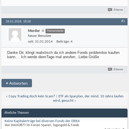
Zitieren
#3
26.01.2026, 18:26
Mordor
Themenstarter
Neuer Benutzer
seit:
31.01.2014
Beiträge:
4
Danke Dir, klingt realistisch da ich andere Fonds problemlos kaufen
kann.... Ich werde diemTage mal anrufen...Liebe Grüße
Zitieren
+
Antworten
«
Copy Trading doch kein Scam?
|
ETF als Sparplan, der mind. 10 Jahre laufen
wird, gesucht
»
Ähnliche Themen
Keine Kapitalerträge bei diversen Fonds der DEKA
Von Steini3877 im Forum Sparen, Tagesgeld & Fonds