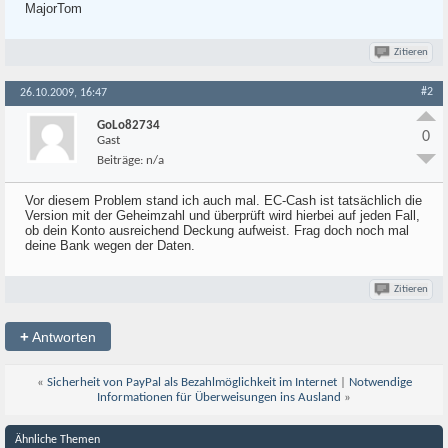
MajorTom
Zitieren
#2
26.10.2009, 16:47
GoLo82734
0
Gast
Beiträge:
n/a
Vor diesem Problem stand ich auch mal. EC-Cash ist tatsächlich die
Version mit der Geheimzahl und überprüft wird hierbei auf jeden Fall,
ob dein Konto ausreichend Deckung aufweist. Frag doch noch mal
deine Bank wegen der Daten.
Zitieren
+
Antworten
«
Sicherheit von PayPal als Bezahlmöglichkeit im Internet
|
Notwendige
Informationen für Überweisungen ins Ausland
»
Ähnliche Themen