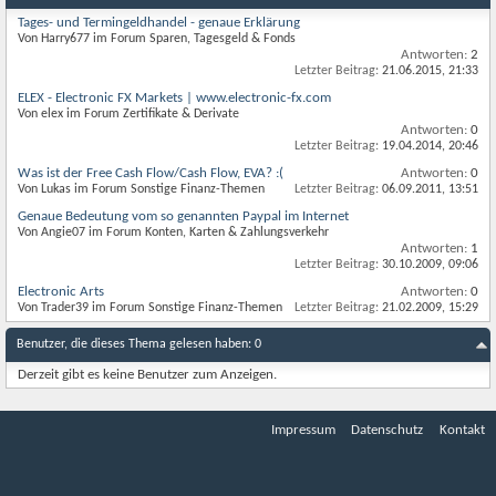
Tages- und Termingeldhandel - genaue Erklärung
Von Harry677 im Forum Sparen, Tagesgeld & Fonds
Antworten:
2
Letzter Beitrag:
21.06.2015,
21:33
ELEX - Electronic FX Markets | www.electronic-fx.com
Von elex im Forum Zertifikate & Derivate
Antworten:
0
Letzter Beitrag:
19.04.2014,
20:46
Was ist der Free Cash Flow/Cash Flow, EVA? :(
Antworten:
0
Von Lukas im Forum Sonstige Finanz-Themen
Letzter Beitrag:
06.09.2011,
13:51
Genaue Bedeutung vom so genannten Paypal im Internet
Von Angie07 im Forum Konten, Karten & Zahlungsverkehr
Antworten:
1
Letzter Beitrag:
30.10.2009,
09:06
Electronic Arts
Antworten:
0
Von Trader39 im Forum Sonstige Finanz-Themen
Letzter Beitrag:
21.02.2009,
15:29
Benutzer, die dieses Thema gelesen haben: 0
Derzeit gibt es keine Benutzer zum Anzeigen.
Impressum
Datenschutz
Kontakt