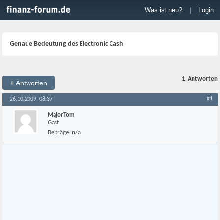
Was ist neu?
|
Login
Genaue Bedeutung des Electronic Cash
1
Antworten
+
Antworten
#1
26.10.2009, 08:37
MajorTom
Gast
Beiträge:
n/a