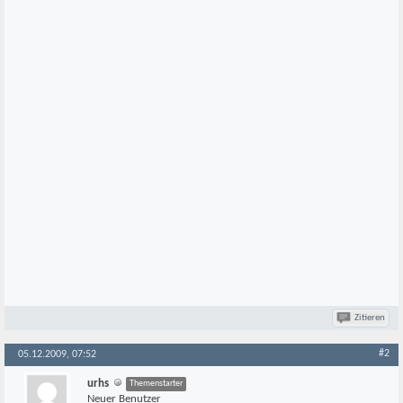
Zitieren
#2
05.12.2009, 07:52
urhs
Themenstarter
Neuer Benutzer