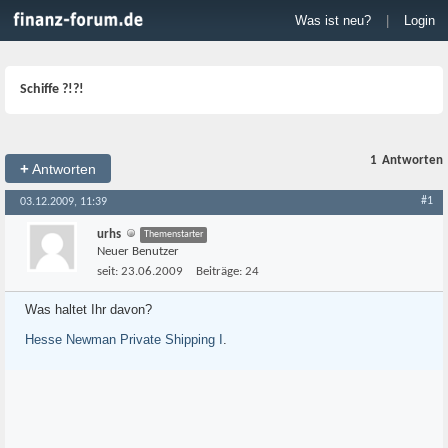
Was ist neu?
|
Login
Schiffe ?!?!
1
Antworten
+
Antworten
#1
03.12.2009, 11:39
urhs
Themenstarter
Neuer Benutzer
seit:
23.06.2009
Beiträge:
24
Was haltet Ihr davon?
Hesse Newman Private Shipping I
.