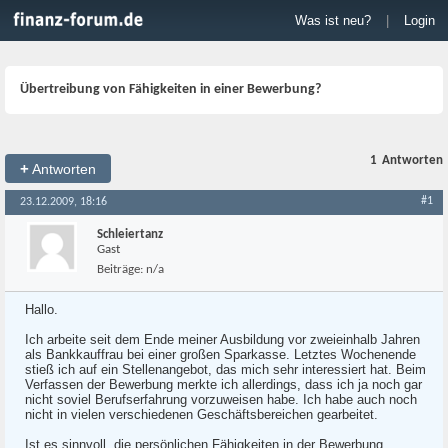
Was ist neu?
|
Login
Übertreibung von Fähigkeiten in einer Bewerbung?
1
Antworten
+
Antworten
#1
23.12.2009, 18:16
Schleiertanz
Gast
Beiträge:
n/a
Hallo.
Ich arbeite seit dem Ende meiner Ausbildung vor zweieinhalb Jahren
als Bankkauffrau bei einer großen Sparkasse. Letztes Wochenende
stieß ich auf ein Stellenangebot, das mich sehr interessiert hat. Beim
Verfassen der Bewerbung merkte ich allerdings, dass ich ja noch gar
nicht soviel Berufserfahrung vorzuweisen habe. Ich habe auch noch
nicht in vielen verschiedenen Geschäftsbereichen gearbeitet.
Ist es sinnvoll, die persönlichen Fähigkeiten in der Bewerbung