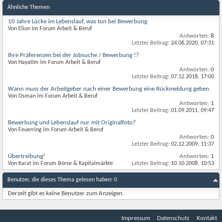
Ähnliche Themen
10 Jahre Lücke im Lebenslauf, was tun bei Bewerbung
Von Elion im Forum Arbeit & Beruf
Antworten:
8
Letzter Beitrag:
24.06.2020,
07:31
Ihre Präferenzen bei der Jobsuche / Bewerbung !?
Von HayatIm im Forum Arbeit & Beruf
Antworten:
0
Letzter Beitrag:
07.12.2018,
17:00
Wann muss der Arbeitgeber nach einer Bewerbung eine Rückmeldung geben
Von Osman im Forum Arbeit & Beruf
Antworten:
1
Letzter Beitrag:
01.09.2011,
09:47
Bewerbung und Lebenslauf nur mit Originalfoto?
Von Feuerring im Forum Arbeit & Beruf
Antworten:
0
Letzter Beitrag:
02.12.2009,
11:37
Übertreibung!
Antworten:
1
Von Karat im Forum Börse & Kapitalmärkte
Letzter Beitrag:
10.10.2008,
10:53
Benutzer, die dieses Thema gelesen haben: 0
Derzeit gibt es keine Benutzer zum Anzeigen.
Impressum
Datenschutz
Kontakt