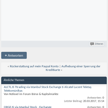
Zitieren
+
Antworten
«
Rückerstattung auf mein Paypal Konto
|
Aufhebung einer Sperrung der
Kreditkarte
»
Ähnliche Themen
ALCTL.IS Ttrading via Istanbul Stock Exchange $ Alcatel Lucent Teletaş
Telekomünikas
Von Hotlevel im Forum Börse & Kapitalmärkte
Antworten:
0
Letzter Beitrag:
20.03.2017,
15:14
ORGE.IS via Istanbul Stock - Exchange
Antworten:
0