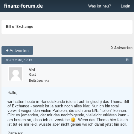
Was ist neu?
|
Login
Bill of Exchange
0
Antworten
+
Antworten
#1
05.02.2010, 19:13
Vivi
Gast
Beiträge:
n/a
Hallo,
wir hatten heute in Handelskunde (die ist auf Englisch) das Thema Bill
of Exchange - soweit ist ja auch noch alles klar. Nur ich bin total
verwirrt wegen den vielen Parteien, die sich eine B/E "teilen" können.
Gibt es jemanden, der mir das nachfolgende, vielleicht erklären kann -
am besten so, dass ich es verstehe
. Wenn das Thema hier falsch
ist tut es mir leid, wusste aber nicht genau wo ich damit jetzt hin soll.
Parteien: