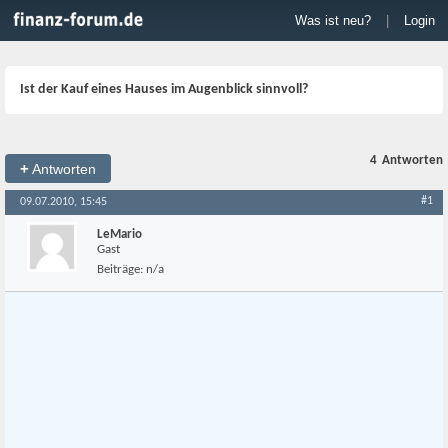
Was ist neu?
|
Login
Ist der Kauf eines Hauses im Augenblick sinnvoll?
4
Antworten
+
Antworten
#1
09.07.2010, 15:45
LeMario
Gast
Beiträge:
n/a