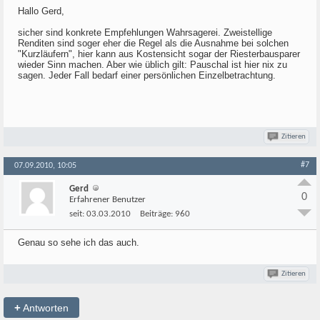
Hallo Gerd,
sicher sind konkrete Empfehlungen Wahrsagerei. Zweistellige
Renditen sind soger eher die Regel als die Ausnahme bei solchen
"Kurzläufern", hier kann aus Kostensicht sogar der Riesterbausparer
wieder Sinn machen. Aber wie üblich gilt: Pauschal ist hier nix zu
sagen. Jeder Fall bedarf einer persönlichen Einzelbetrachtung.
Zitieren
#7
07.09.2010, 10:05
Gerd
0
Erfahrener Benutzer
seit:
03.03.2010
Beiträge:
960
Genau so sehe ich das auch.
Zitieren
+
Antworten