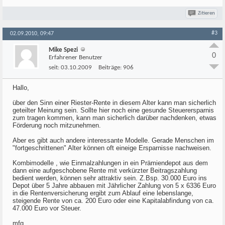
Zitieren
#3
02.09.2010, 09:47
Mike Spezi
0
Erfahrener Benutzer
seit:
03.10.2009
Beiträge:
906
Hallo,
über den Sinn einer Riester-Rente in diesem Alter kann man sicherlich
geteilter Meinung sein. Sollte hier noch eine gesunde Steuerersparnis
zum tragen kommen, kann man sicherlich darüber nachdenken, etwas
Förderung noch mitzunehmen.
Aber es gibt auch andere interessante Modelle. Gerade Menschen im
"fortgeschrittenen" Alter können oft eineige Ersparnisse nachweisen.
Kombimodelle , wie Einmalzahlungen in ein Prämiendepot aus dem
dann eine aufgeschobene Rente mit verkürzter Beitragszahlung
bedient werden, können sehr attraktiv sein. Z.Bsp. 30.000 Euro ins
Depot über 5 Jahre abbauen mit Jährlicher Zahlung von 5 x 6336 Euro
in die Rentenversicherung ergibt zum Ablauf eine lebenslange,
steigende Rente von ca. 200 Euro oder eine Kapitalabfindung von ca.
47.000 Euro vor Steuer.
mfg