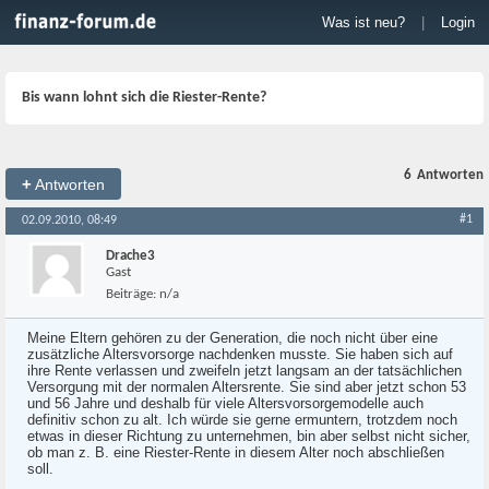
Was ist neu?
|
Login
Bis wann lohnt sich die Riester-Rente?
6
Antworten
+
Antworten
#1
02.09.2010, 08:49
Drache3
Gast
Beiträge:
n/a
Meine Eltern gehören zu der Generation, die noch nicht über eine
zusätzliche Altersvorsorge nachdenken musste. Sie haben sich auf
ihre Rente verlassen und zweifeln jetzt langsam an der tatsächlichen
Versorgung mit der normalen Altersrente. Sie sind aber jetzt schon 53
und 56 Jahre und deshalb für viele Altersvorsorgemodelle auch
definitiv schon zu alt. Ich würde sie gerne ermuntern, trotzdem noch
etwas in dieser Richtung zu unternehmen, bin aber selbst nicht sicher,
ob man z. B. eine Riester-Rente in diesem Alter noch abschließen
soll.