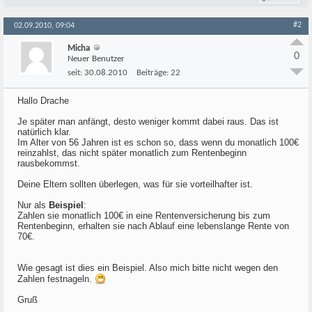
#2
02.09.2010, 09:04
Micha
0
Neuer Benutzer
seit:
30.08.2010
Beiträge:
22
Hallo Drache
Je später man anfängt, desto weniger kommt dabei raus. Das ist
natürlich klar.
Im Alter von 56 Jahren ist es schon so, dass wenn du monatlich 100€
reinzahlst, das nicht später monatlich zum Rentenbeginn
rausbekommst.
Deine Eltern sollten überlegen, was für sie vorteilhafter ist.
Nur als
Beispiel
:
Zahlen sie monatlich 100€ in eine Rentenversicherung bis zum
Rentenbeginn, erhalten sie nach Ablauf eine lebenslange Rente von
70€.
Wie gesagt ist dies ein Beispiel. Also mich bitte nicht wegen den
Zahlen festnageln.
Gruß