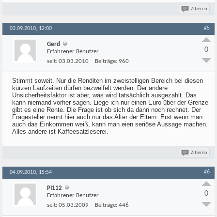
Zitieren
#5
03.09.2010, 12:00
Gerd
0
Erfahrener Benutzer
seit:
03.03.2010
Beiträge:
960
Stimmt soweit. Nur die Renditen im zweistelligen Bereich bei diesen
kurzen Laufzeiten dürfen bezweifelt werden. Der andere
Unsicherheitsfaktor ist aber, was wird tatsächlich ausgezahlt. Das
kann niemand vorher sagen. Liege ich nur einen Euro über der Grenze
gibt es eine Rente. Die Frage ist ob sich da dann noch rechnet. Der
Fragesteller nennt hier auch nur das Alter der Eltern. Erst wenn man
auch das Einkommen weiß, kann man eien seriöse Aussage machen.
Alles andere ist Kaffeesatzleserei.
Zitieren
#6
04.09.2010, 15:54
PI112
0
Erfahrener Benutzer
seit:
05.03.2009
Beiträge:
446