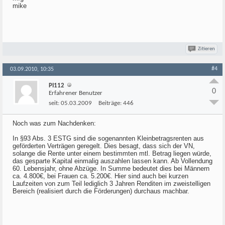
mike
Zitieren
#4
03.09.2010, 10:35
PI112
0
Erfahrener Benutzer
seit:
05.03.2009
Beiträge:
446
Noch was zum Nachdenken:
In §93 Abs. 3 ESTG sind die sogenannten Kleinbetragsrenten aus
geförderten Verträgen geregelt. Dies besagt, dass sich der VN,
solange die Rente unter einem bestimmten mtl. Betrag liegen würde,
das gesparte Kapital einmalig auszahlen lassen kann. Ab Vollendung
60. Lebensjahr, ohne Abzüge. In Summe bedeutet dies bei Männern
ca. 4.800€, bei Frauen ca. 5.200€. Hier sind auch bei kurzen
Laufzeiten von zum Teil lediglich 3 Jahren Renditen im zweistelligen
Bereich (realisiert durch die Förderungen) durchaus machbar.