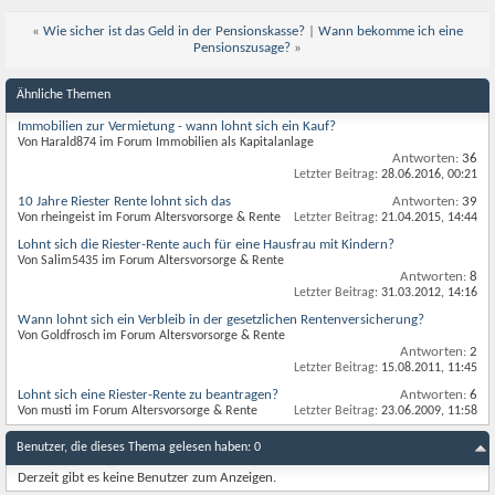
«
Wie sicher ist das Geld in der Pensionskasse?
|
Wann bekomme ich eine
Pensionszusage?
»
Ähnliche Themen
Immobilien zur Vermietung - wann lohnt sich ein Kauf?
Von Harald874 im Forum Immobilien als Kapitalanlage
Antworten:
36
Letzter Beitrag:
28.06.2016,
00:21
10 Jahre Riester Rente lohnt sich das
Antworten:
39
Von rheingeist im Forum Altersvorsorge & Rente
Letzter Beitrag:
21.04.2015,
14:44
Lohnt sich die Riester-Rente auch für eine Hausfrau mit Kindern?
Von Salim5435 im Forum Altersvorsorge & Rente
Antworten:
8
Letzter Beitrag:
31.03.2012,
14:16
Wann lohnt sich ein Verbleib in der gesetzlichen Rentenversicherung?
Von Goldfrosch im Forum Altersvorsorge & Rente
Antworten:
2
Letzter Beitrag:
15.08.2011,
11:45
Lohnt sich eine Riester-Rente zu beantragen?
Antworten:
6
Von musti im Forum Altersvorsorge & Rente
Letzter Beitrag:
23.06.2009,
11:58
Benutzer, die dieses Thema gelesen haben: 0
Derzeit gibt es keine Benutzer zum Anzeigen.