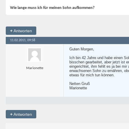
Wie lange muss ich für meinen Sohn aufkommen?
+
Antworten
11.02.2011, 09:58
Guten Morgen,
Ich bin 42 Jahre und habe einen Soh
bisschen gearbeitet, aber jetzt ist
eingerichtet, ihm fehlt es ja bei m
Marionette
erwachsenen Sohn zu ernähren, obw
etwas für mich tun können.
Netten Gruß
Marionette
+
Antworten