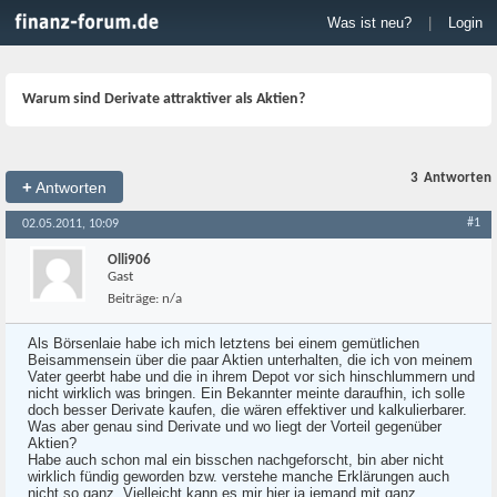
Was ist neu?
|
Login
Warum sind Derivate attraktiver als Aktien?
3
Antworten
+
Antworten
#1
02.05.2011, 10:09
Olli906
Gast
Beiträge:
n/a
Als Börsenlaie habe ich mich letztens bei einem gemütlichen
Beisammensein über die paar Aktien unterhalten, die ich von meinem
Vater geerbt habe und die in ihrem Depot vor sich hinschlummern und
nicht wirklich was bringen. Ein Bekannter meinte daraufhin, ich solle
doch besser Derivate kaufen, die wären effektiver und kalkulierbarer.
Was aber genau sind Derivate und wo liegt der Vorteil gegenüber
Aktien?
Habe auch schon mal ein bisschen nachgeforscht, bin aber nicht
wirklich fündig geworden bzw. verstehe manche Erklärungen auch
nicht so ganz. Vielleicht kann es mir hier ja jemand mit ganz