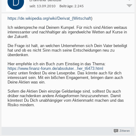
Erfahrener Benutzer
seit:
13.09.2010
Beiträge:
2.245
https://de.wikipedia.org/wiki/Derivat_(Wirtschaft
)
Ich widerspreche mal Deinem Kumpel. Für mich sind Aktien weitaus
interessanter und nachhaltiger als irgendwelche Wetten auf Kurse in
der Zukunft.
Die Frage ist halt, an welchen Unternehmen sich Dein Vater beteiligt
hat und ob es nicht Sinn mach seine Entscheidungen neu zu
überdenken.
Hier empfehle ich ein Buch zum Einstieg in das Thema:
https://www.finanz-forum.de/absoluter...her_t6473.html
Ganz unten findest Du eine Leseprobe. Das könnte auch für dich
interessant sein. Mit ein bißchen Engagement, bringen dann auch
Deine Aktien was ein.
Sofern die Aktien Dein einzige Geldanlage sind, solltest Du auch
drüber nachdenken andere Anlageformen hinzuzunehmen. Damit
könntest Du Dich unabhängiger vom Aktienmarkt machen und das
Risiko mindern.
Zitieren