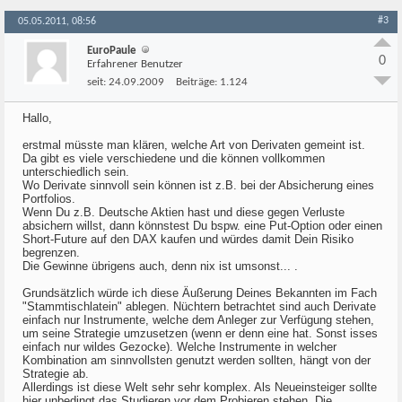
#3
05.05.2011, 08:56
EuroPaule
0
Erfahrener Benutzer
seit:
24.09.2009
Beiträge:
1.124
Hallo,
erstmal müsste man klären, welche Art von Derivaten gemeint ist.
Da gibt es viele verschiedene und die können vollkommen
unterschiedlich sein.
Wo Derivate sinnvoll sein können ist z.B. bei der Absicherung eines
Portfolios.
Wenn Du z.B. Deutsche Aktien hast und diese gegen Verluste
absichern willst, dann könnstest Du bspw. eine Put-Option oder einen
Short-Future auf den DAX kaufen und würdes damit Dein Risiko
begrenzen.
Die Gewinne übrigens auch, denn nix ist umsonst... .
Grundsätzlich würde ich diese Äußerung Deines Bekannten im Fach
"Stammtischlatein" ablegen. Nüchtern betrachtet sind auch Derivate
einfach nur Instrumente, welche dem Anleger zur Verfügung stehen,
um seine Strategie umzusetzen (wenn er denn eine hat. Sonst isses
einfach nur wildes Gezocke). Welche Instrumente in welcher
Kombination am sinnvollsten genutzt werden sollten, hängt von der
Strategie ab.
Allerdings ist diese Welt sehr sehr komplex. Als Neueinsteiger sollte
hier unbedingt das Studieren vor dem Probieren stehen. Die