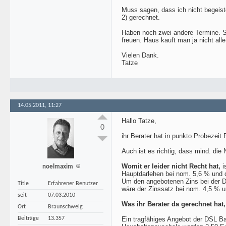
Muss sagen, dass ich nicht begeist
2) gerechnet.
Haben noch zwei andere Termine. S
freuen. Haus kauft man ja nicht all
Vielen Dank.
Tatze
14.05.2011, 11:27
Hallo Tatze,
0
ihr Berater hat in punkto Probezeit
Auch ist es richtig, dass mind. di
Womit er leider nicht Recht hat,
i
noelmaxim
Hauptdarlehen bei nom. 5,6 % und de
Um den angebotenen Zins bei der DS
Title
Erfahrener Benutzer
wäre der Zinssatz bei nom. 4,5 % u
seit
07.03.2010
Was ihr Berater da gerechnet hat
Ort
Braunschweig
Beiträge
13.357
Ein tragfähiges Angebot der DSL Ba