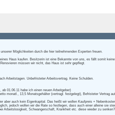
unserer Möglichkeiten durch die hier teilnehmenden Experten freuen.
ines Haus kaufen. Besitzerin ist eine Bekannte von uns, es fällt somit keine
 Renovieren müssen wir nicht, das Haus ist sehr gepflegt.
nach Arbeitstagen. Unbefristeter Arbeitsvertrag. Keine Schulden.
s, ab 01.06.11 habe ich einen neuen Arbeitgeber)
tto monatl., 13,5 Monatsgehälter (vertragl. festgelegt), Befristeter Vertrag
er aber auch kein Eigenkapital. Das heißt wir wollen Kaufpreis + Nebenkosten
lich, jedoch wollen wir die Rate so festlegen, dass auch einer alleine sie s
i Arbeitslosigkeit, Schwangerschaft, Krankheit etc. diese wieder zu senken?