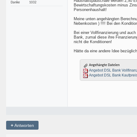
Haushaltspauschale werden 2,50 E
Danke
1032
Bewirtschaftungskosten minus Zins-
Personenhaushalt!
Meine unten angehängten Berechnung
Nebenkosten ) !!!! Bei den Konditi
Bei einer Vollfinanzierung und auc
Bank, zumal diese ihre Finanzierun
nicht die Konditionen!
Hätte da eine andere Idee bezüglic
Angehängte Dateien
Angebot DSL Bank Vollfinanz
Angebot DSL Bank Kaufpreis
+
Antworten