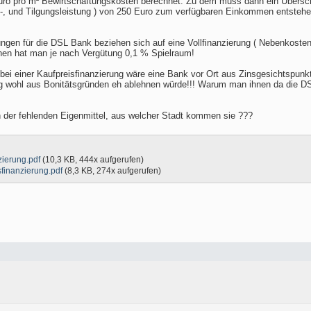
uro pro m² Bewirtschaftungskosten berechnet. Zu dem muss dann ein Über
, und Tilgungsleistung ) von 250 Euro zum verfügbaren Einkommen entstehen un
en für die DSL Bank beziehen sich auf eine Vollfinanzierung ( Nebenkosten we
onen hat man je nach Vergütung 0,1 % Spielraum!
h bei einer Kaufpreisfinanzierung wäre eine Bank vor Ort aus Zinsgesichtspun
g wohl aus Bonitätsgründen eh ablehnen würde!!! Warum man ihnen da die DS
h der fehlenden Eigenmittel, aus welcher Stadt kommen sie ???
ierung.pdf
(10,3 KB, 444x aufgerufen)
finanzierung.pdf
(8,3 KB, 274x aufgerufen)