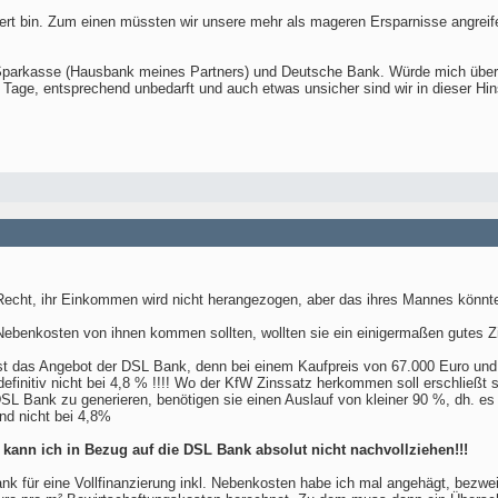
ert bin. Zum einen müssten wir unsere mehr als mageren Ersparnisse angreif
parkasse (Hausbank meines Partners) und Deutsche Bank. Würde mich über e
e Tage, entsprechend unbedarft und auch etwas unsicher sind wir in dieser Hin
 Recht, ihr Einkommen wird nicht herangezogen, aber das ihres Mannes könnte
e Nebenkosten von ihnen kommen sollten, wollten sie ein einigermaßen gute
st das Angebot der DSL Bank, denn bei einem Kaufpreis von 67.000 Euro und 
finitiv nicht bei 4,8 % !!!! Wo der KfW Zinssatz herkommen soll erschließt s
L Bank zu generieren, benötigen sie einen Auslauf von kleiner 90 %, dh. es
nd nicht bei 4,8%
, kann ich in Bezug auf die DSL Bank absolut nicht nachvollziehen!!!
nk für eine Vollfinanzierung inkl. Nebenkosten habe ich mal angehägt, bezwei