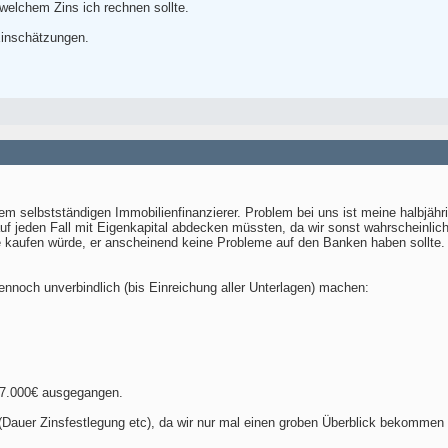
welchem Zins ich rechnen sollte.
Einschätzungen.
em selbstständigen Immobilienfinanzierer. Problem bei uns ist meine halbjähri
uf jeden Fall mit Eigenkapital abdecken müssten, da wir sonst wahrscheinlich
 kaufen würde, er anscheinend keine Probleme auf den Banken haben sollte. E
nnoch unverbindlich (bis Einreichung aller Unterlagen) machen:
67.000€ ausgegangen.
 (Dauer Zinsfestlegung etc), da wir nur mal einen groben Überblick bekomm