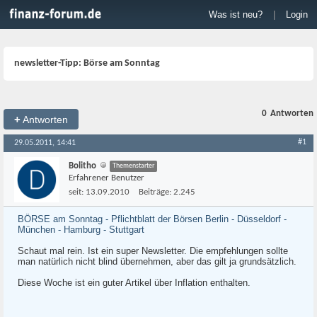
Was ist neu?
|
Login
newsletter-Tipp: Börse am Sonntag
0
Antworten
+
Antworten
#1
29.05.2011, 14:41
Bolitho
Themenstarter
Erfahrener Benutzer
seit:
13.09.2010
Beiträge:
2.245
BÖRSE am Sonntag - Pflichtblatt der Börsen Berlin - Düsseldorf -
München - Hamburg - Stuttgart
Schaut mal rein. Ist ein super Newsletter. Die empfehlungen sollte
man natürlich nicht blind übernehmen, aber das gilt ja grundsätzlich.
Diese Woche ist ein guter Artikel über Inflation enthalten.