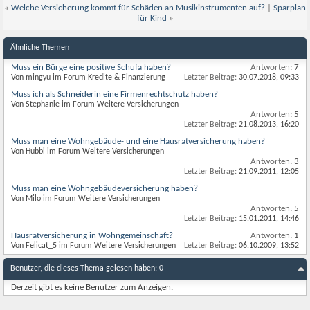
«
Welche Versicherung kommt für Schäden an Musikinstrumenten auf?
|
Sparplan
für Kind
»
Ähnliche Themen
Muss ein Bürge eine positive Schufa haben?
Antworten:
7
Von mingyu im Forum Kredite & Finanzierung
Letzter Beitrag:
30.07.2018,
09:33
Muss ich als Schneiderin eine Firmenrechtschutz haben?
Von Stephanie im Forum Weitere Versicherungen
Antworten:
5
Letzter Beitrag:
21.08.2013,
16:20
Muss man eine Wohngebäude- und eine Hausratversicherung haben?
Von Hubbi im Forum Weitere Versicherungen
Antworten:
3
Letzter Beitrag:
21.09.2011,
12:05
Muss man eine Wohngebäudeversicherung haben?
Von Milo im Forum Weitere Versicherungen
Antworten:
5
Letzter Beitrag:
15.01.2011,
14:46
Hausratversicherung in Wohngemeinschaft?
Antworten:
1
Von Felicat_5 im Forum Weitere Versicherungen
Letzter Beitrag:
06.10.2009,
13:52
Benutzer, die dieses Thema gelesen haben: 0
Derzeit gibt es keine Benutzer zum Anzeigen.