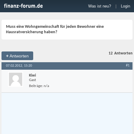
Was ist neu?
|
Login
Muss eine Wohngemeinschaft für jeden Bewohner eine
Hausratversicherung haben?
12
Antworten
+
Antworten
#1
07.02.2012, 15:20
Kiwi
Gast
Beiträge:
n/a