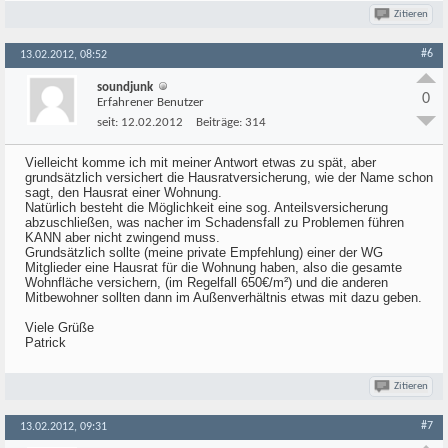
Zitieren
#6
13.02.2012, 08:52
soundjunk
0
Erfahrener Benutzer
seit:
12.02.2012
Beiträge:
314
Vielleicht komme ich mit meiner Antwort etwas zu spät, aber
grundsätzlich versichert die Hausratversicherung, wie der Name schon
sagt, den Hausrat einer Wohnung.
Natürlich besteht die Möglichkeit eine sog. Anteilsversicherung
abzuschließen, was nacher im Schadensfall zu Problemen führen
KANN aber nicht zwingend muss.
Grundsätzlich sollte (meine private Empfehlung) einer der WG
Mitglieder eine Hausrat für die Wohnung haben, also die gesamte
Wohnfläche versichern, (im Regelfall 650€/m²) und die anderen
Mitbewohner sollten dann im Außenverhältnis etwas mit dazu geben.
Viele Grüße
Patrick
Zitieren
#7
13.02.2012, 09:31