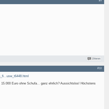
#9
Zitieren
#10
n_fi...usw_t6448.html
 15.000 Euro ohne Schufa... ganz ehrlich? Aussichtslos! Höchstens