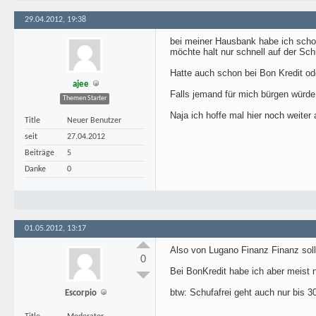
29.04.2012, 19:38
bei meiner Hausbank habe ich schon
möchte halt nur schnell auf der Schu
Hatte auch schon bei Bon Kredit od
ajee
Falls jemand für mich bürgen würde
Themen Starter
Naja ich hoffe mal hier noch weiter a
Title
Neuer Benutzer
seit
27.04.2012
Beiträge
5
Danke
0
01.05.2012, 13:17
Also von Lugano Finanz Finanz sollt
0
Bei BonKredit habe ich aber meist n
btw: Schufafrei geht auch nur bis 3
Escorpio