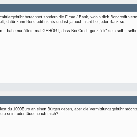
rmittlergebühr berechnet sondern die Firma / Bank, wohin dich Boncredit vermitt
lt, dafür kann Boncredit nichts und ist ja auch nicht bei jeder Bank so.
den... habe nur öfters mal GEHÖRT, dass BonCredit ganz "ok" sein soll... selbe
rdest du 1000Euro an einen Bürgen geben, aber die Vermittlungsgebühr möcht
Euro sein, oder täusche ich mich?