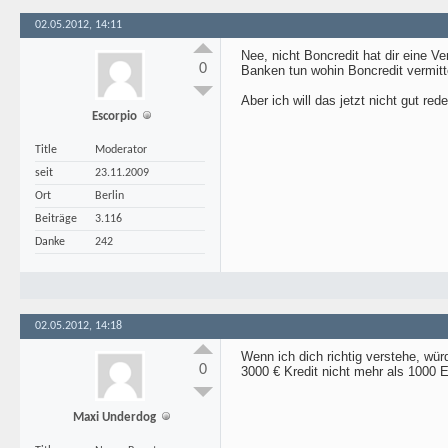
02.05.2012, 14:11
Nee, nicht Boncredit hat dir eine Ve
0
Banken tun wohin Boncredit vermitte
Aber ich will das jetzt nicht gut re
Escorpio
Title
Moderator
seit
23.11.2009
Ort
Berlin
Beiträge
3.116
Danke
242
02.05.2012, 14:18
Wenn ich dich richtig verstehe, wü
0
3000 € Kredit nicht mehr als 1000 
Maxi Underdog