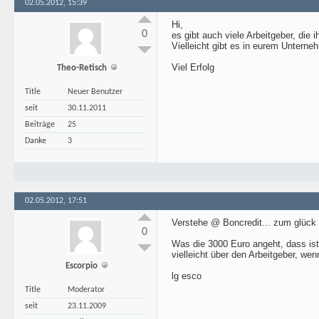
02.05.2012, 15:39
Hi,
0
es gibt auch viele Arbeitgeber, die 
Vielleicht gibt es in eurem Unterne
Viel Erfolg
Theo-Retisch
Title
Neuer Benutzer
seit
30.11.2011
Beiträge
25
Danke
3
02.05.2012, 17:51
Verstehe @ Boncredit... zum glück 
0
Was die 3000 Euro angeht, dass is
vielleicht über den Arbeitgeber, wen
Escorpio
lg esco
Title
Moderator
seit
23.11.2009