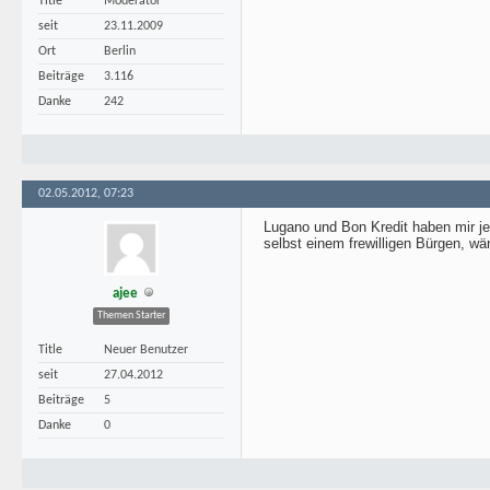
Title
Moderator
seit
23.11.2009
Ort
Berlin
Beiträge
3.116
Danke
242
02.05.2012, 07:23
Lugano und Bon Kredit haben mir je
selbst einem frewilligen Bürgen, wä
ajee
Themen Starter
Title
Neuer Benutzer
seit
27.04.2012
Beiträge
5
Danke
0