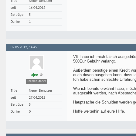
Title
Neuer Benutzer
seit
18.04.2012
Beiträge
5
Danke
1
02.05.2012, 14:45
Vlt. habe ich mich falsch ausgedrü
500Eur Gebühr verlangt.
Außerdem benötige einen Kredit von 
auch davon ausgehen kann, dass i
ajee
Ich habe schon schlechte Erfahrung
Themen Starter
Wie ich bereits erwähnt habe, möch
Title
Neuer Benutzer
ausgezahlt werden, nach Absprache
seit
27.04.2012
Hauptsache die Schulden werden ge
Beiträge
5
Hoffe weiterhin auf eure Hilfe.
Danke
0