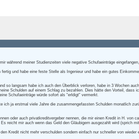
ir während meiner Studienzeiten viele negative Schufaeinträge eingefangen, 
 fertig und habe eine feste Stelle als Ingenieur und habe ein gutes Einkomme
 und so langsam habe ich auch den Überblick verloren, habe in 3 Wochen auc
eine Schulden auf einem Schlag zu bezahlen. Dies hätte den Vorteil, dass ic
e Schufaeinträge würde sofort als "erldigt" vermerkt.
te ich ja erstmal viele Jahre die zusammengefassten Schulden monatlich zur
ennen oder auch privatkreditvergeber nennen, die mir einen Kredit in H. von
Es reicht mir auch wenn das Geld den Gläubigern ausgezahlt wird (sprich mit
 den Kredit nicht mehr verschulden sondern einfach nur schneller von wieder
.